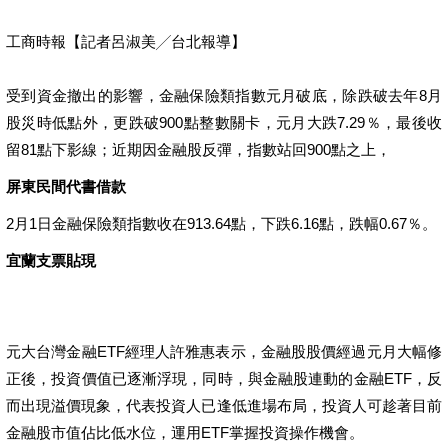
工商時報【記者呂淑美╱台北報導】
受到資金撤出的影響，金融保險類指數元月破底，除跌破去年8月
股災時低點外，更跌破900點整數關卡，元月大跌7.29％，最後收
留81點下影線；近期因金融股反彈，指數站回900點之上，
屏東民間代書借款
2月1日金融保險類指數收在913.64點，下跌6.16點，跌幅0.67％。
宜蘭支票貼現
元大台灣金融ETF經理人許雅惠表示，金融股股價經過元月大幅修
正後，投資價值已逐漸浮現，同時，與金融股連動的金融ETF，反
而出現溢價現象，代表投資人已逢低進場布局，投資人可趁著目前
金融股市值佔比低水位，運用ETF掌握投資操作機會。