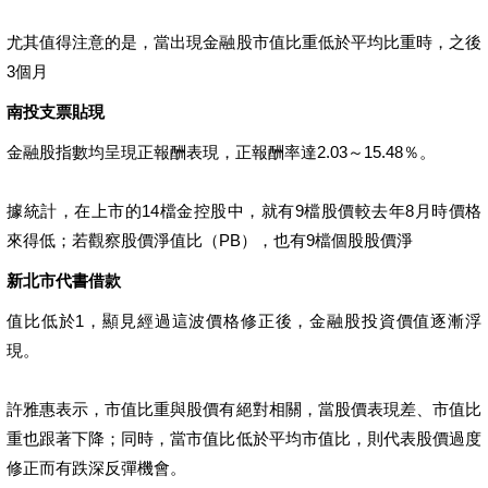
尤其值得注意的是，當出現金融股市值比重低於平均比重時，之後
3個月
南投支票貼現
金融股指數均呈現正報酬表現，正報酬率達2.03～15.48％。
據統計，在上市的14檔金控股中，就有9檔股價較去年8月時價格
來得低；若觀察股價淨值比（PB），也有9檔個股股價淨
新北市代書借款
值比低於1，顯見經過這波價格修正後，金融股投資價值逐漸浮
現。
許雅惠表示，市值比重與股價有絕對相關，當股價表現差、市值比
重也跟著下降；同時，當市值比低於平均市值比，則代表股價過度
修正而有跌深反彈機會。