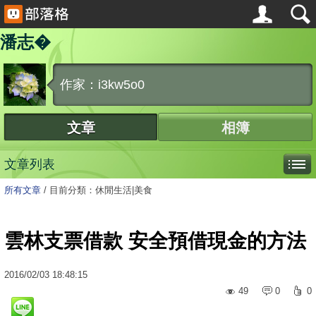
潘志�
作家：i3kw5o0
文章
相簿
文章列表
所有文章
/
目前分類：休閒生活|美食
雲林支票借款 安全預借現金的方法
2016
/
02
/
03
18:48:15
49
0
0