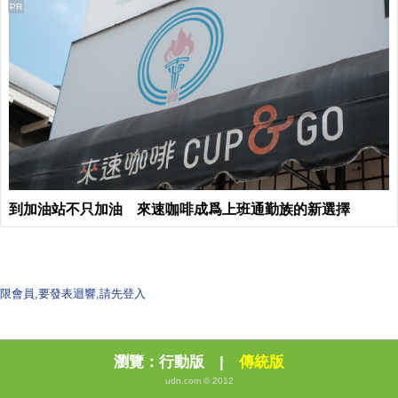
PR
到加油站不只加油 來速咖啡成爲上班通勤族的新選擇
限會員,要發表迴響,請先登入
瀏覽：
行動版
|
傳統版
udn.com © 2012