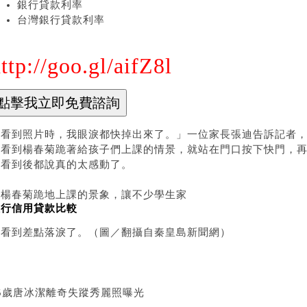
銀行貸款利率
台灣銀行貸款利率
ttp://goo.gl/aifZ8l
「看到照片時，我眼淚都快掉出來了。」一位家長張迪告訴記者
然看到楊春菊跪著給孩子們上課的情景，就站在門口按下快門，再
長看到後都說真的太感動了。
▲楊春菊跪地上課的景象，讓不少學生家
銀行信用貸款比較
長看到差點落淚了。（圖／翻攝自秦皇島新聞網）
25歲唐冰潔離奇失蹤秀麗照曝光