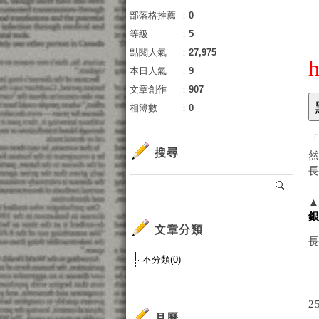
部落格推薦
：
0
等級
：
5
點閱人氣
：
27,975
h
本日人氣
：
9
文章創作
：
907
相簿數
：
0
搜尋
文章分類
不分類(0)
月曆