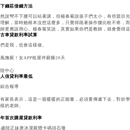
地下錢莊借錢方法
雖然說彎不下腰可以站著講，但楊春菊說孩子們太小，有些題目
們理解，當時她根本沒想這麼多，只覺得跪著操作腰比較不疼，
老師更應該用心。楊春菊笑說，其實如果你們是教師，就會覺得
中古車貸款利率試算
你們是我，也會這樣做。
風撫屍！女APP租屋伴屍睡20天
大陸中心
個人信貸利率最低
／綜合報導
還有家長表示，這是一股暖暖的正能量，必須要傳遞下去，對於
這樣的老師。
青年首次購屋貸款利率
25歲陸正妹唐冰潔屍體卡碼頭石墩