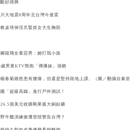
打斷好掃興
汶川大地震8周年北台灣今連震
師教桌球伸淫爪緊抓女大生胸部
一腳踹飛女童惡男：她打我小孩
0歲男童KTV熊抱「傳播妹」強吻
▲楊春菊雖然患有腰痛，但還是堅持跪地上課。（圖／翻攝自秦
美國「超級高鐵」進行戶外測試！
26.5億美元收購剛果最大銅鈷礦
陸野牛艦演練搶灘登陸警告台灣？
男想持久割包皮妻嫌難看想離婚