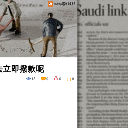
udn網路城邦
法立即撥款呢
15
0
0
0