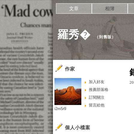
文章
相簿
羅秀�
（
到舊版
）
作家
加入好友
20
推薦部落格
訂閱關注
留言給他
i2m5r9
個人小檔案