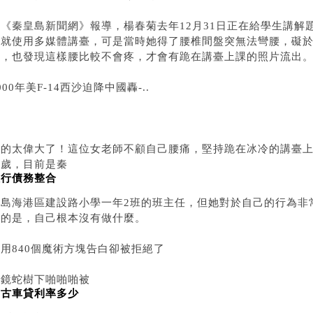
據《秦皇島新聞網》報導，楊春菊去年12月31日正在給學生講解
是就使用多媒體講臺，可是當時她得了腰椎間盤突無法彎腰，礙
課，也發現這樣腰比較不會疼，才會有跪在講臺上課的照片流出
000年美F-14西沙迫降中國轟-..
真的太偉大了！這位女老師不顧自己腰痛，堅持跪在冰冷的講臺上
多歲，目前是秦
銀行債務整合
皇島海港區建設路小學一年2班的班主任，但她對於自己的行為非
多的是，自己根本沒有做什麼。
用840個魔術方塊告白卻被拒絕了
眼鏡蛇樹下啪啪啪被
中古車貸利率多少