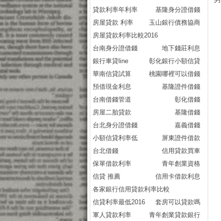
貸款利率年利率
基隆身分證借錢
房屋貸款 利率
玉山銀行債務協商
房屋貸款利率比較2016
台南身分證借錢
地下錢莊利息
銀行車貸line
彰化銀行小額信貸
華南信貸試算
桃園哪裡可以借錢
預借現金利息
基隆證件借錢
台南借錢管道
彰化借錢
房屋二胎貸款
基隆借錢
台北身分證借錢
嘉義借錢
小額信貸利率低
屏東證件借款
台北借錢
信用貸款買車
保單借款利率
青年創業資格
信貸 推薦
信用卡借款利息
各家銀行信用貸款利率比較
信貸利率最低2016
套房可以貸款嗎
軍人貸款利率
青年創業貸款銀行