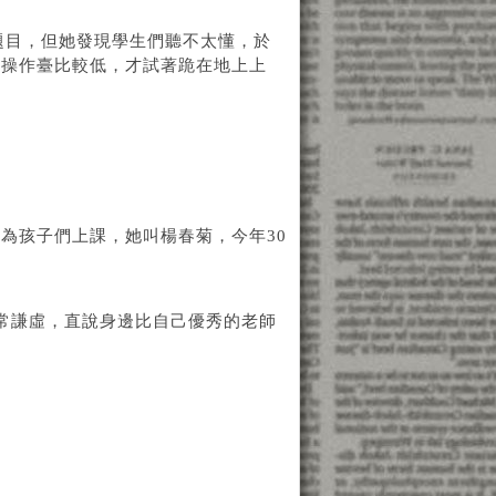
題目，但她發現學生們聽不太懂，於
於操作臺比較低，才試著跪在地上上
。
為孩子們上課，她叫楊春菊，今年30
常謙虛，直說身邊比自己優秀的老師