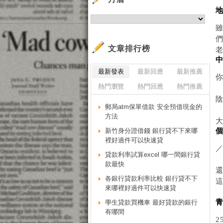
文章排行榜
最新發表
最新回應
最新推薦
熱門瀏覽
熱門回應
熱門推薦
陰
郵局atm保單借款 安全預借現金的
方法
新竹身分證借錢 銀行貸不下來哪
裡好過件可以快速貸
貸款利率試算excel 哪一間銀行貸
款最快
各銀行貸款利率比較 銀行貸不下
來哪裡好過件可以快速貸
學生貸款買機車 最好貸款的銀行
有哪間