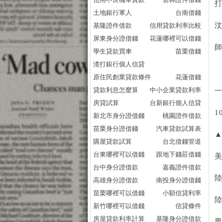
土地銀行軍人
台南借錢
基隆證件借款
信用貸款利率比較
屏東身分證借錢
花蓮哪裡可以借錢
學生貸款買車
苗栗借錢
渣打銀行個人信貸
原住民創業貸款條件
花蓮借錢
貸款利息怎麼算
中小企業貸款利率
房貸試算
台新銀行個人信貸
1
新北市身分證借錢
桃園證件借款
苗栗身分證借錢
汽車貸款試算表
購屋貸款試算
台北借錢管道
台東哪裡可以借錢
跟地下錢莊借錢
台中身分證借款
嘉義證件借款
陸
高雄身分證借款
南投身分證借錢
苗栗哪裡可以借錢
小額信貸利率
新竹哪裡可以借錢
信貸條件
房屋貸款利率計算
基隆身分證借款