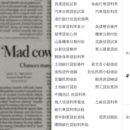
房屋貸款試算
各銀行車貸利率
汽車分期貸款試算
汽車借款利息
渣打銀行信貸好過嗎
中古車貸利率多少
負債整合條件
留學貸款心得
機車分期付款
山葉機車分期付款
花旗信貸試算
台新信貸條件
軍人購屋貸款
9
郵政保單借款利率
土地銀行貸款條件
新北市小額借款
南投證件借錢
彰化民間小額借款
宜蘭民間借款
郵局房貸轉貸
土地銀行貸款
勞工貸款查詢
中國信託 信貸利率
個人信貸利率最低
土銀信貸利率
銀行車貸利率比較
青年創業貸款資格
買房頭期款
全
哪間銀行貸款利率低