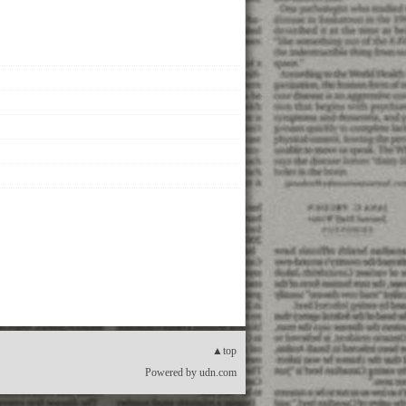
▲top
Powered by
udn.com