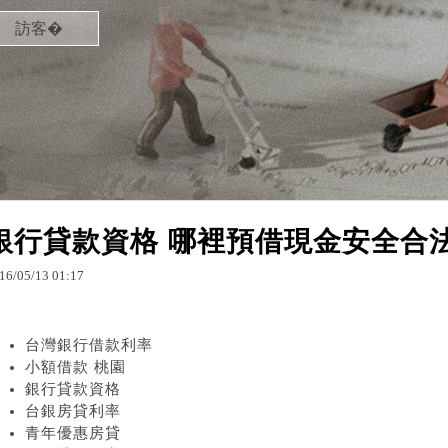
訪客�
銀行貸款資格 哪裡預借現金安全合
16
/
05
/
13
01
:
17
台灣銀行借款利率
小額借款 桃園
銀行貸款資格
台銀房貸利率
青年優惠房貸