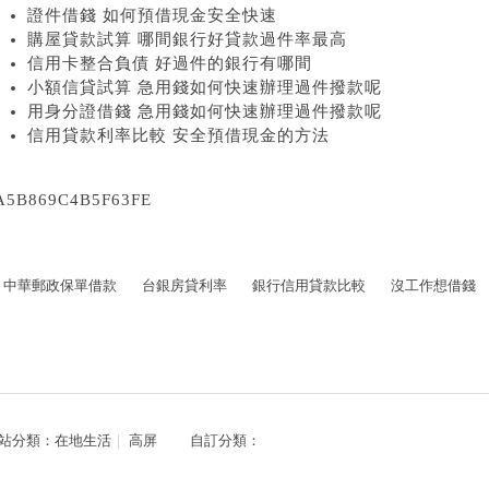
證件借錢 如何預借現金安全快速
購屋貸款試算 哪間銀行好貸款過件率最高
信用卡整合負債 好過件的銀行有哪間
小額信貸試算 急用錢如何快速辦理過件撥款呢
用身分證借錢 急用錢如何快速辦理過件撥款呢
信用貸款利率比較 安全預借現金的方法
A5B869C4B5F63FE
中華郵政保單借款
台銀房貸利率
銀行信用貸款比較
沒工作想借錢
站分類：
在地生活
｜
高屏
自訂分類：