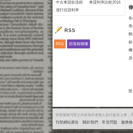
中古車貸款流程
車貸利率比較2016
渣打信貸利率
各
青
RSS
郵
銀
RSS
部落格聯播
機
原
限
本部落格刊登之內容為作者個人自行提供上傳，不代表
刊登網站廣告
︱
關於我們
︱
常見問題
︱
服務條