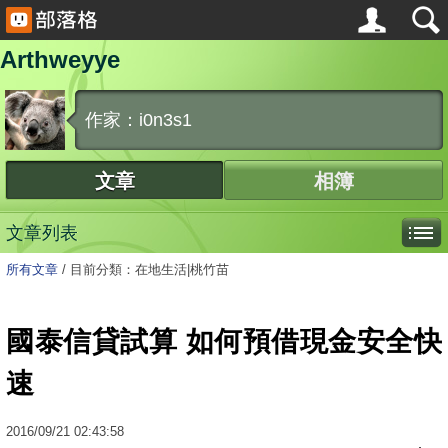
Arthweyye
作家：i0n3s1
文章
相簿
文章列表
所有文章
/
目前分類：在地生活|桃竹苗
國泰信貸試算 如何預借現金安全快
速
2016
/
09
/
21
02:43:58