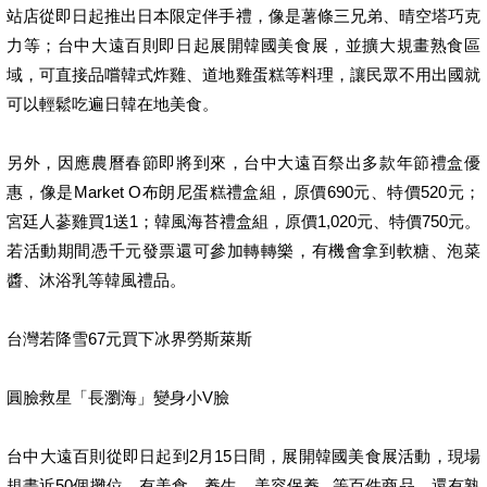
站店從即日起推出日本限定伴手禮，像是薯條三兄弟、晴空塔巧克
力等；台中大遠百則即日起展開韓國美食展，並擴大規畫熟食區
域，可直接品嚐韓式炸雞、道地雞蛋糕等料理，讓民眾不用出國就
可以輕鬆吃遍日韓在地美食。
另外，因應農曆春節即將到來，台中大遠百祭出多款年節禮盒優
惠，像是Market O布朗尼蛋糕禮盒組，原價690元、特價520元；
宮廷人蔘雞買1送1；韓風海苔禮盒組，原價1,020元、特價750元。
若活動期間憑千元發票還可參加轉轉樂，有機會拿到軟糖、泡菜
醬、沐浴乳等韓風禮品。
台灣若降雪67元買下冰界勞斯萊斯
圓臉救星「長瀏海」變身小V臉
台中大遠百則從即日起到2月15日間，展開韓國美食展活動，現場
規畫近50個攤位，有美食、養生、美容保養...等百件商品，還有熟