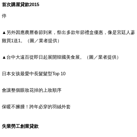
首次購屋貸款2015
停
▲另外因應農曆春節到來，祭出多款年節禮盒優惠，像是宮廷人蔘
雞買1送1。（圖／業者提供）
▲台中大遠百從即日起展開韓國美食展。（圖／業者提供）
日本女孩最愛中長髮髮型Top 10
會讓整個眼妝花掉的上妝順序
保暖不臃腫！跨年必穿的羽絨外套
失業勞工創業貸款