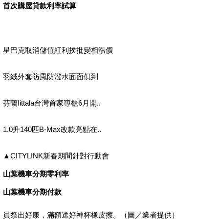
首次購屋貸款利率試算
星巴克取消儲值紅利挨批變相漲價
羽絨外套防風防潑水面面俱到
芬蘭Iittala台灣首家專櫃6月開..
1.0升140匹B-Max改款亮點在..
▲CITYLINK新春期間針對行動會
山葉機車分期零利率
山葉機車分期付款
員祭出好康，滿額送好神杯橡皮擦。（圖／業者提供）