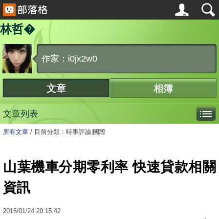
林哲�
作家：i0jx2w0
文章
相簿
文章列表
所有文章
/
目前分類：時事評論|國際
山葉機車分期零利率 快速貸款相關
資訊
2016
/
01
/
24
20:15:42