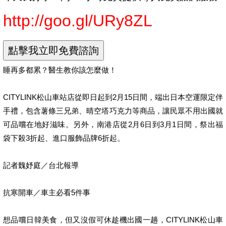
http://goo.gl/URy8ZL
睡再多都累？醫生教你該怎麼做！
CITYLINK松山車站店從即日起到2月15日間，端出日本空運限定伴
手禮，包含薯條三兄弟、晴空塔巧克力等商品，讓民眾不用出國就
可品嚐在地好滋味。另外，南港店從2月6日到3月1日間，祭出福
袋下殺3折起、進口服飾品牌6折起。
記者魏妤庭／台北報導
抗寒開車／車主必看5件事
想品嚐日韓美食，但又沒假可休趁機出國一趟，CITYLINK松山車