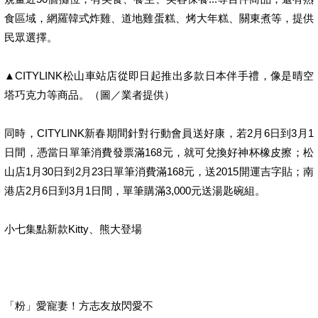
食區域，網羅韓式炸雞、道地雞蛋糕、烤大年糕、關東煮等，提供
民眾選擇。
▲CITYLINK松山車站店從即日起推出多款日本伴手禮，像是晴空
塔巧克力等商品。（圖／業者提供）
同時，CITYLINK新春期間針對行動會員送好康，若2月6日到3月1
日間，憑當日單筆消費發票滿168元，就可兌換好神杯橡皮擦；松
山店1月30日到2月23日單筆消費滿168元，送2015開運吉字貼；南
港店2月6日到3月1日間，單筆購滿3,000元送湯匙碗組。
小七集點新款Kitty、熊大登場
「粉」愛寵妻！方志友放閃愛不