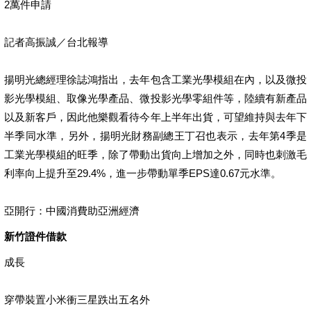
2萬件申請
記者高振誠／台北報導
揚明光總經理徐誌鴻指出，去年包含工業光學模組在內，以及微投
影光學模組、取像光學產品、微投影光學零組件等，陸續有新產品
以及新客戶，因此他樂觀看待今年上半年出貨，可望維持與去年下
半季同水準，另外，揚明光財務副總王丁召也表示，去年第4季是
工業光學模組的旺季，除了帶動出貨向上增加之外，同時也刺激毛
利率向上提升至29.4%，進一步帶動單季EPS達0.67元水準。
亞開行：中國消費助亞洲經濟
新竹證件借款
成長
穿帶裝置小米衝三星跌出五名外