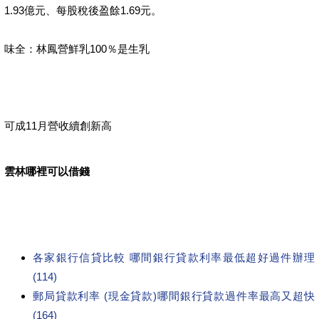
1.93億元、每股稅後盈餘1.69元。
味全：林鳳營鮮乳100％是生乳
可成11月營收續創新高
雲林哪裡可以借錢
各家銀行信貸比較 哪間銀行貸款利率最低超好過件辦理
(114)
郵局貸款利率 (現金貸款)哪間銀行貸款過件率最高又超快
(164)