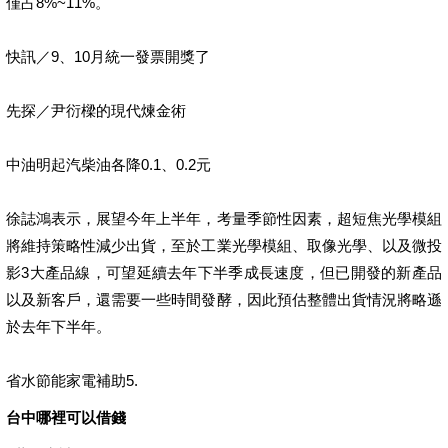
僅占8%~11%。
快訊／9、10月統一發票開獎了
先探／尹衍樑的現代煉金術
中油明起汽柴油各降0.1、0.2元
徐誌鴻表示，展望今年上半年，考量季節性因素，超短焦光學模組
將維持策略性減少出貨，至於工業光學模組、取像光學、以及微投
影3大產品線，可望延續去年下半季成長速度，但已開發的新產品
以及新客戶，還需要一些時間發酵，因此預估整體出貨情況將略遜
於去年下半年。
省水節能家電補助5.
台中哪裡可以借錢