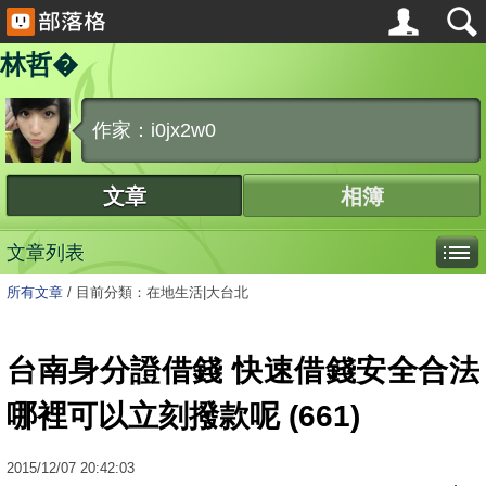
林哲�
作家：i0jx2w0
文章
相簿
文章列表
所有文章
/
目前分類：在地生活|大台北
台南身分證借錢 快速借錢安全合法
哪裡可以立刻撥款呢 (661)
2015
/
12
/
07
20:42:03