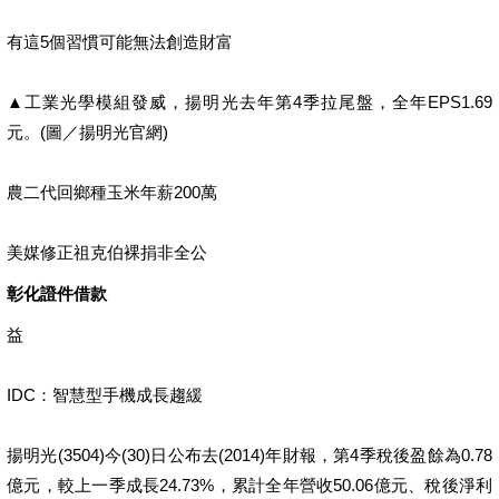
有這5個習慣可能無法創造財富
▲工業光學模組發威，揚明光去年第4季拉尾盤，全年EPS1.69
元。(圖／揚明光官網)
農二代回鄉種玉米年薪200萬
美媒修正祖克伯裸捐非全公
彰化證件借款
益
IDC：智慧型手機成長趨緩
揚明光(3504)今(30)日公布去(2014)年財報，第4季稅後盈餘為0.78
億元，較上一季成長24.73%，累計全年營收50.06億元、稅後淨利