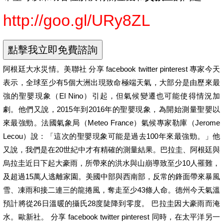
http://goo.gl/URy8ZL
阿根廷大水災情。美聯社 分享 facebook twitter pinterest 專家今天
表示，全球至少有5個大洲出現致命極端天氣，大部分是由歷來最
強的聖嬰現象（El Nino）引起，但氣候變遷也可能使得情況加
劇。他們又說，2015年到2016年的聖嬰現象，為開始測量聖嬰以
來最強勁。法國氣象局（Meteo France）氣候專家勒庫（Jerome
Lecou）說：「這次的聖嬰現象可能是過去100年來最強勁。」他
又說，我們是在20世紀中才有精確的測量結果。巴拉圭、阿根廷與
烏拉圭近日下起大豪雨，所帶來的洪水與山崩導致至少10人罹難，
及超過15萬人逃離家園。美國中部與西南部，反常的鋒面帶來暴風
雪、凍雨和接二連三的龍捲風，奪走至少43條人命。德州今天氣溫
預計將從26日溫暖的攝氏28度陡降到零度。 巴拉圭因大豪雨而淹
水。歐新社。 分享 facebook twitter pinterest 同時，在太平洋另一