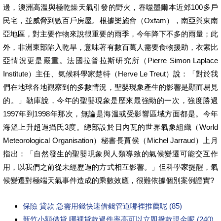
邊，澳洲高溫與極乾燥天氣引發的野火，吞噬墨爾本近郊100多戶
民宅，並威脅到數百戶房屋。根據樂施會（Oxfam），南亞與東南
亞地區，對主要作物來說很重要的雨季，今年降下不多的雨量；此
外，非洲東部陷入乾旱，意味著有數百萬人需要食物援助，衣索比
亞情況更是嚴重。法國拉普拉斯研究所（Pierre Simon Laplace
Institute）主任、氣候科學家楚特（Herve Le Treut）說：「對於我
們在地球各地觀察到的多數情況，聖嬰現象產生的影響是顯而易見
的。」勒庫說，今年的聖嬰現象是歷來最強勁的一次，強度勝過
1997年到1998年那次，無論是海溫或受影響區域方面都是。今年
海溫上升超過攝氏3度。總部設於日內瓦的世界氣象組織（World
Meteorological Organisation）秘書長賈侯（Michel Jarraud）上月
指出：「自然發生的聖嬰現象與人類導致的氣候變遷可能交互作
用，以我們之前從未經歷過的方式相互影響。」但科學家提醒，氣
候變遷對極端天氣事件造成的乘數效應，很難依據個別案例證實?
保險 貸款 急需用錢快速借錢管道哪裡推薦呢 (85)
新竹小額借貸 哪裡貸款過件率高可以立即撥款現金呢 (240)