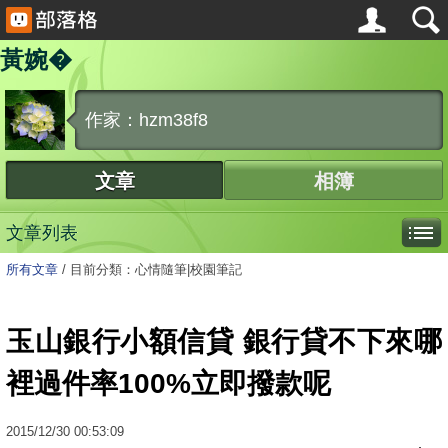
黃婉�
作家：hzm38f8
文章
相簿
文章列表
所有文章
/
目前分類：心情隨筆|校園筆記
玉山銀行小額信貸 銀行貸不下來哪
裡過件率100%立即撥款呢
2015
/
12
/
30
00:53:09