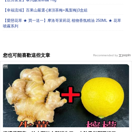
【幸福流域】百果山嚴選-(凍頂茶梅+鳳梨梅)3盒組
【愛戀花草 ★ 買一送一】摩洛哥茉莉花 植物香氛精油 250ML ★ 花草
噴霧系列
您也可能喜歡這些文章
Recommended by
PR