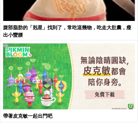
腹部脂肪的「剋星」找到了，常吃這幾物，吃走大肚囊，瘦
出小蠻腰
PR
帶著皮克敏一起出門吧