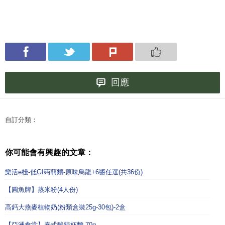
回應
自訂分類：
你可能會有興趣的文章：
樂活e棧-低GI蒟蒻麵-原味烏龍+6醬任選(共36份)
【圓魚牌】蒸米粉(4人份)
高鈣大燕麥植物奶(粉類盒裝25g-30包)-2盒
【亞洲食堂】泰式酸辣杯麵 70g