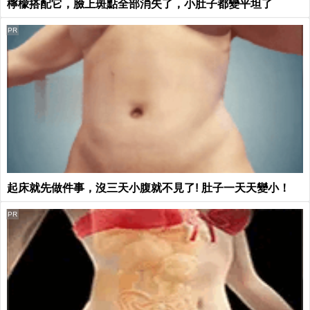
檸檬搭配它，臉上斑點全部消失了，小肚子都變平坦了
PR
起床就先做件事，沒三天小腹就不見了! 肚子一天天變小！
PR