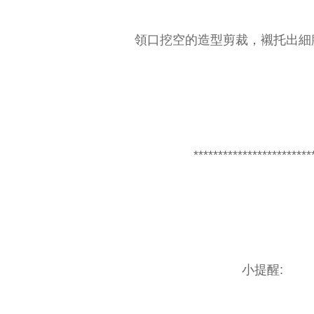
領口挖空的造型剪裁，襯托出細
************************
小提醒: