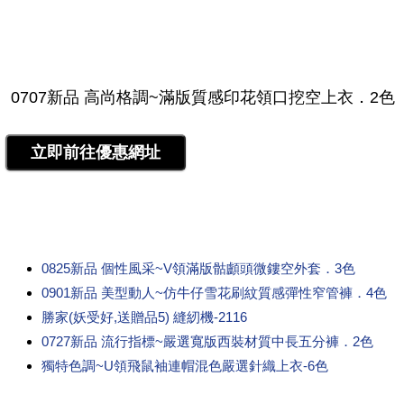
0825新品 個性風采~V領滿版骷顱頭微鏤空外套．3色
0901新品 美型動人~仿牛仔雪花刷紋質感彈性窄管褲．4色
勝家(妖受好,送贈品5) 縫紉機-2116
0727新品 流行指標~嚴選寬版西裝材質中長五分褲．2色
獨特色調~U領飛鼠袖連帽混色嚴選針織上衣-6色