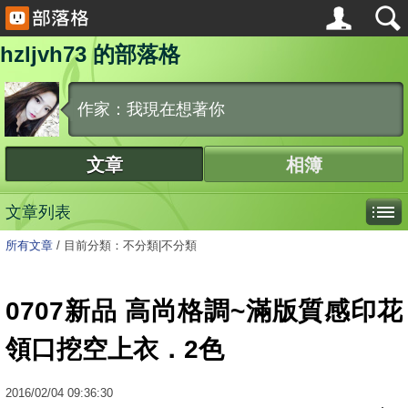
hzljvh73 的部落格
作家：我現在想著你
文章
相簿
文章列表
所有文章
/
目前分類：不分類|不分類
0707新品 高尚格調~滿版質感印花
領口挖空上衣．2色
2016
/
02
/
04
09:36:30