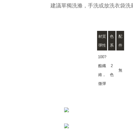
建議單獨洗滌，手洗或放洗衣袋洗最
材質
色
配
彈性
系
件
100?
酯纖
2
無
維，
色
微彈