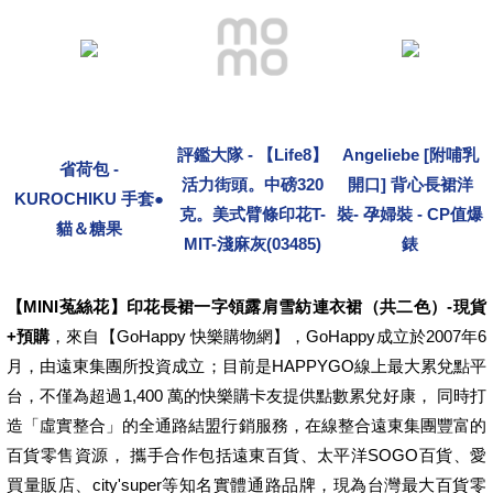
評鑑大隊 - 【Life8】
Angeliebe [附哺乳
省荷包 -
活力街頭。中磅320
開口] 背心長裙洋
KUROCHIKU 手套●
克。美式臂條印花T-
裝- 孕婦裝 - CP值爆
貓＆糖果
MIT-淺麻灰(03485)
錶
【MINI菟絲花】印花長裙一字領露肩雪紡連衣裙（共二色）-現貨
+預購
，來自【GoHappy 快樂購物網】，GoHappy成立於2007年6
月，由遠東集團所投資成立；目前是HAPPYGO線上最大累兌點平
台，不僅為超過1,400 萬的快樂購卡友提供點數累兌好康， 同時打
造「虛實整合」的全通路結盟行銷服務，在線整合遠東集團豐富的
百貨零售資源， 攜手合作包括遠東百貨、太平洋SOGO百貨、愛
買量販店、city'super等知名實體通路品牌，現為台灣最大百貨零