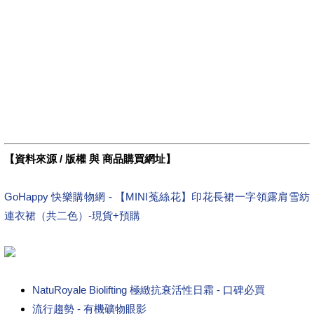
【資料來源 / 版權 與 商品購買網址】
GoHappy 快樂購物網 - 【MINI菟絲花】印花長裙一字領露肩雪紡
連衣裙（共二色）-現貨+預購
NatuRoyale Biolifting 極緻抗衰活性日霜 - 口碑必買
流行趨勢 - 有機礦物眼影