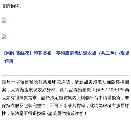
售購物網。
【MINI菟絲花】印花長裙一字領露肩雪紡連衣裙（共二色）-現貨
+預購
露肩一字領鬆緊腰荷葉邊印花洋裝，清新甜美泡泡袖滿版檸檬圖
案，大方顯瘦展現姣好身材。此商品為預購款工作天7-10天PS.商
品如有退換貨需求，請於法定鑑賞期內上購物平台申請退換貨，並
保持衣服及包裝完整性，不可下水或剪標籤，此均為破壞衣服原樣
性，依法是不得退換喔~請美眉們務必注意！