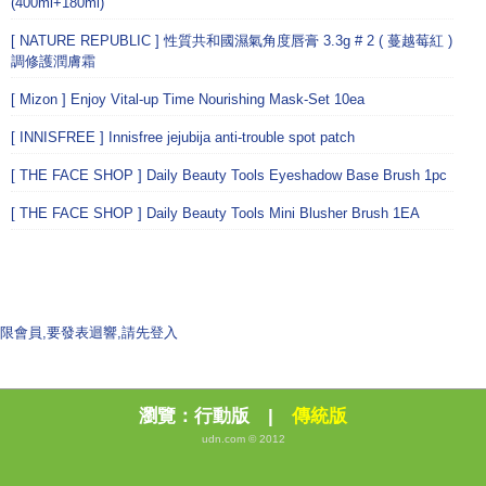
(400ml+180ml)
[ NATURE REPUBLIC ] 性質共和國濕氣角度唇膏 3.3g # 2 ( 蔓越莓紅 )
調修護潤膚霜
[ Mizon ] Enjoy Vital-up Time Nourishing Mask-Set 10ea
[ INNISFREE ] Innisfree jejubija anti-trouble spot patch
[ THE FACE SHOP ] Daily Beauty Tools Eyeshadow Base Brush 1pc
[ THE FACE SHOP ] Daily Beauty Tools Mini Blusher Brush 1EA
限會員,要發表迴響,請先登入
瀏覽：
行動版
|
傳統版
udn.com © 2012