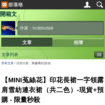
開箱文
作家：hv3b5x5b9
文章
相簿
文章列表
所有文章
/
目前分類：興趣嗜好|其他
【MINI菟絲花】印花長裙一字領露
肩雪紡連衣裙（共二色）-現貨+預
購 - 限量秒殺