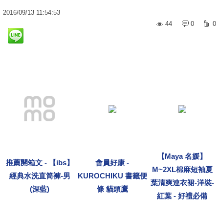
2016
/
09
/
13
11:54:53
44
0
0
【Maya 名媛】
推薦開箱文 - 【ibs】
會員好康 -
M~2XL棉麻短袖夏
經典水洗直筒褲-男
KUROCHIKU 書籤便
葉清爽連衣裙-洋裝-
(深藍)
條 貓頭鷹
紅葉 - 好禮必備