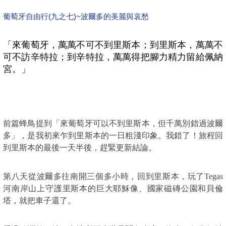
葡萄牙自由行(九之七)~波爾多的美麗與哀愁
「來葡萄牙，萬萬不可不到里斯本；到里斯本，萬萬不
可不訪辛特拉；到辛特拉，萬萬得把腳力精力留給佩納
宮。」
前篇蜂鳥提到「來葡萄牙可以不到里斯本，但千萬別錯過波爾
多」，是我初來乍到里斯本的一日粗淺印象。我錯了！旅程回
到里斯本的最後一天半後，趕緊更新結論。
第八天從波爾多往南開三個多小時，回到里斯本，玩了Tegas 
河南岸山上守護里斯本的巨大耶穌像、國家磁磚公園和貝倫
塔，就把車子還了。