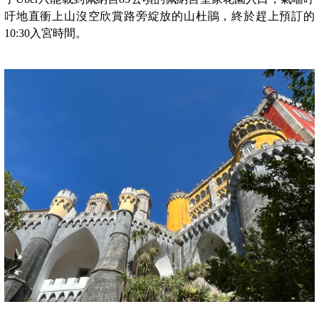
吁地直衝上山沒空欣賞路旁綻放的山杜鵑，終於趕上預訂的
10:30入宮時間。