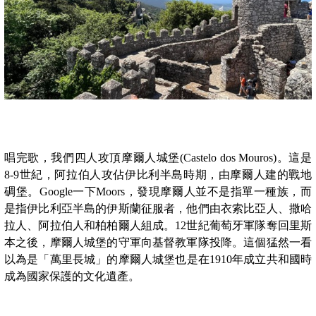
唱完歌，我們四人攻頂摩爾人城堡(Castelo dos Mouros)。這是
8-9世紀，阿拉伯人攻佔伊比利半島時期，由摩爾人建的戰地
碉堡。Google一下Moors，發現摩爾人並不是指單一種族，而
是指伊比利亞半島的伊斯蘭征服者，他們由衣索比亞人、撒哈
拉人、阿拉伯人和柏柏爾人組成。12世紀葡萄牙軍隊奪回里斯
本之後，摩爾人城堡的守軍向基督教軍隊投降。這個猛然一看
以為是「萬里長城」的摩爾人城堡也是在1910年成立共和國時
成為國家保護的文化遺產。