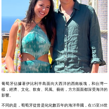
葡萄牙佔據著伊比利半島面向大西洋的西南板塊，和台灣一
樣，經濟、文化、飲食、民風、藝術，方方面面都深受海洋的
影響。
不同的是，萄萄牙從曾是叱叱數百年的海洋帝國，在15至16世