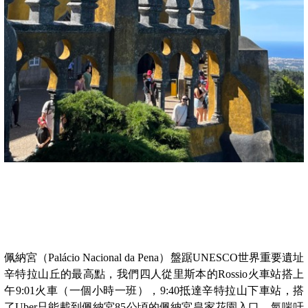
佩納宮（Palácio Nacional da Pena）盤踞UNESCO世界重要遺址
辛特拉山丘的最高點，我們四人從里斯本的Rossio火車站搭上
午9:01火車（一個小時一班），9:40抵達辛特拉山下車站，搭
了Uber只能載到佩納宮85公頃的佩納宮皇家花園入口，氣喘吁