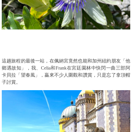
這趟旅程的最後一站，在佩納宮竟然也能和加州紐約朋友「他
鄉遇故知」，我、Celia和Frank在宮廷園林中快閃一曲三部阿
卡貝拉「望春風」，贏來不少人圍觀和讚賞，只是忘了拿頂帽
子討賞。