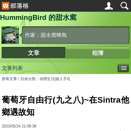
HummingBird 的甜水窩
作家：甜水窩蜂鳥
文章
相簿
文章列表
所有文章
/
目前分類：休閒生活|旅人手札
葡萄牙自由行(九之八)~在Sintra他
鄉遇故知
2023
/
05
/
24
21:08:38