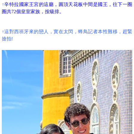
↑
辛特拉國家王宮的這廳，圓頂天花板中間是國王，往下一圈
圈共72個皇室家族，按級排。
↑這對西班牙來的戀人，實在太閃，蜂鳥記者本性難移，趕緊
搶拍!