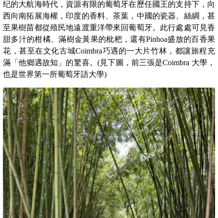
纪的大航海時代，資源有限的葡萄牙在歷任國王的支持下，向
西向南拓展海權，印度的香料、茶葉，中國的瓷器、絲綢，甚
至果樹苗都從殖民地遠渡重洋帶來回葡萄牙。此行處處可見香
甜多汁的柑橘、滿樹金黃果的枇杷，還有Pinhoa盛放的百香果
花，甚至在文化古城Coimbra巧遇的一大片竹林，都讓旅程充
滿「他鄉遇故知」的驚喜。(見下圖，前三張是Coimbra 大學，
也是世界第一所葡萄牙語大學)