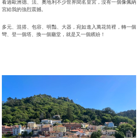
看過歐洲德、法、奧地利不少世界聞名皇宮，沒有一個像佩納
宮給我的強烈震撼。
多元、混搭、包容、明豔、大器，宛如進入萬花筒裡，轉一個
彎、登一個塔、換一個廳堂，就是又一個繽紛！