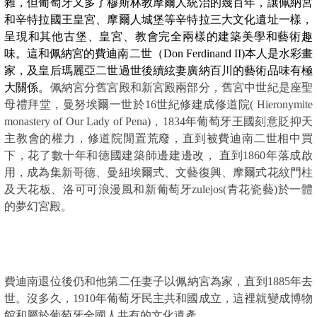
雜，但葡萄牙又多了穆斯林教摩爾人統治的幾百年，讓佩納宮
和辛特拉國王皇宮、摩爾人城堡等辛特拉三大文化遺址一樣，
呈現和其他古堡、皇宮、教會完全兩樣的建築美學和藝術趣
味。這和佩納宮的費迪南二世（Don Ferdinand II)本人是水彩畫
家，及皇后瑪麗亞二世過世後續絃妻廣納百川的藝術品味有極
大關係。
佩納宮分舊宮殿和新宮殿兩部分，舊宮中世紀是座聖
母禮拜堂，曼努埃爾一世於16世紀修建成修道院( Hieronymite 
monastery of Our Lady of Pena)，1834年葡萄牙王國刻意貶抑天
主教會的權力，修道院閒置荒廢，直到被費迪南二世相中買
下，花了數十年和德國建築師邊建邊改， 直到1860年落成啟
用，成為集新哥德、曼紐埃爾式、文藝復興、摩爾式花紋門柱
及天花板、洛可可浪漫風和新葡萄牙zulejos(青花瓷藝)於一體
的夢幻宮殿。
費迪南退位後仍和他第二任妻子以佩納宮為家，直到1885年去
世。沒多久，1910年葡萄牙民主共和國成立，這裡就變成博物
館和屬於葡萄牙全國人共有的文化遺產。