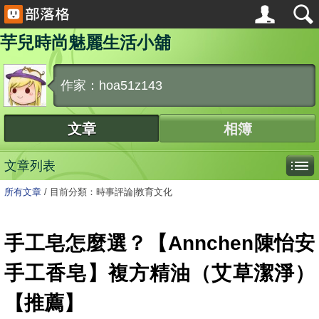
芋兒時尚魅麗生活小舖
作家：hoa51z143
文章
相簿
文章列表
所有文章
/
目前分類：時事評論|教育文化
手工皂怎麼選？【Annchen陳怡安
手工香皂】複方精油（艾草潔淨）
【推薦】