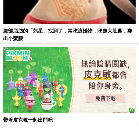
腹部脂肪的「剋星」找到了，常吃這幾物，吃走大肚囊，瘦
出小蠻腰
PR
帶著皮克敏一起出門吧