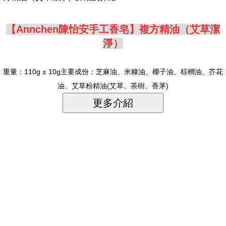
【Annchen陳怡安手工香皂】複方精油（艾草潔
淨）
重量：110g ± 10g主要成份：芝麻油、米糠油、椰子油、棕櫚油、芥花
油、艾草粉精油(艾草、茶樹、香茅)