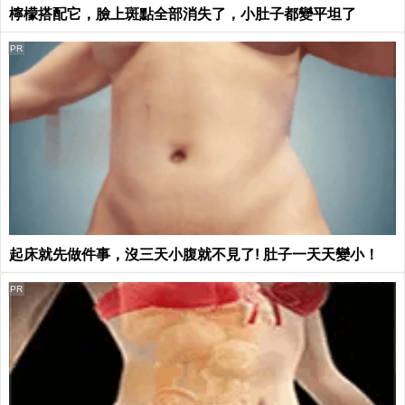
檸檬搭配它，臉上斑點全部消失了，小肚子都變平坦了
PR
起床就先做件事，沒三天小腹就不見了! 肚子一天天變小！
PR