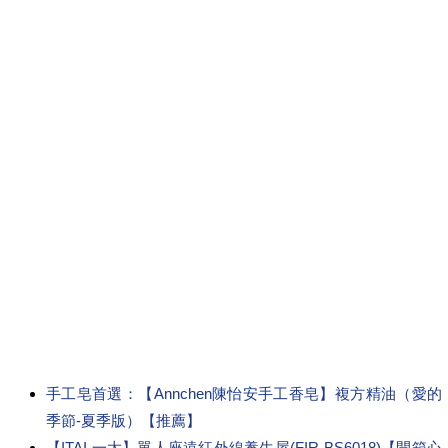
手工皂首選：【Annchen陳怡安手工香皂】複方精油（愛的
季節-夏季版）【推薦】
【ITAI 一太】單人座遠紅外線養生屋(FIR-BS6018)【開箱心