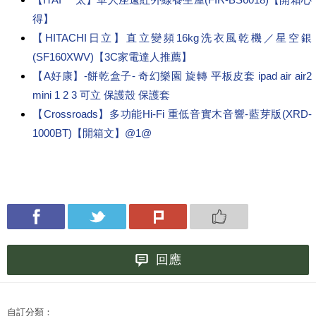
得】
【HITACHI日立】直立變頻16kg洗衣風乾機／星空銀
(SF160XWV)【3C家電達人推薦】
【A好康】-餅乾盒子- 奇幻樂園 旋轉 平板皮套 ipad air air2
mini 1 2 3 可立 保護殼 保護套
【Crossroads】多功能Hi-Fi 重低音實木音響-藍芽版(XRD-
1000BT)【開箱文】@1@
回應
自訂分類：