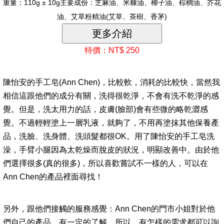
重量：110g ± 10g主要成份：芝麻油、米糠油、椰子油、棕櫚油、芥花
油、艾草粉精油(艾草、茶樹、香茅)
特價：NT$ 250
陳怡安的手工皂(Ann Chen)，比較軟，消耗的比較快，當然我
相信這跟他們的成分有關，洗得很乾淨，不會有洗不乾淨的感
覺。但是，洗太用力的話，皮膚(臉部)會有些微的略乾澀感
覺。不過輕輕塗上一層乳液，就夠了，不用再塗抹其他保養產
品，洗臉、洗身體、洗頭髮都很OK。用了陳怡安的手工皂洗
澡，手臂小腿因為太乾燥而脫皮的狀況，明顯改善中。由於他
們選擇很多(真的很多)，所以喜歡嘗試不一樣的人，可以在
Ann Chen的產品裡面尋找！
另外，跟他們接觸的服務感覺：Ann Chen的門市小姐對於他
們自己的產品，有一定的了解，所以，有怎樣的需求都可以詢