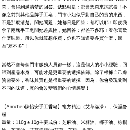
問，會得到滿清楚的回答。缺點就是：都會想買來試試看！不
像之前到其他品牌手工皂，門市小姐似乎對自己的賣的東西，
不是那麼清楚。問她問題，她都只是回答：都可以耶！即便我
拿了兩塊手工皂問她差異性，她回答：都差不多耶！看你喜歡
什麼味道。所以你就算想多買，你也不知道要多買什麼，因
為"差不多"！
當然不會每個門市服務人員都一樣，這是個人的小小經驗，回
歸到產品本身，可能才是更重要的選擇依歸。除了根據自己膚
質需要外，香味其實也是很重要的選擇！因為，你會發現聞到
不同的味道，真的會改變我們的心情感覺！
【Annchen陳怡安手工香皂】複方精油（艾草潔淨），保濕舒
緩
重量：110g ± 10g主要成份：芝麻油、米糠油、椰子油、棕櫚