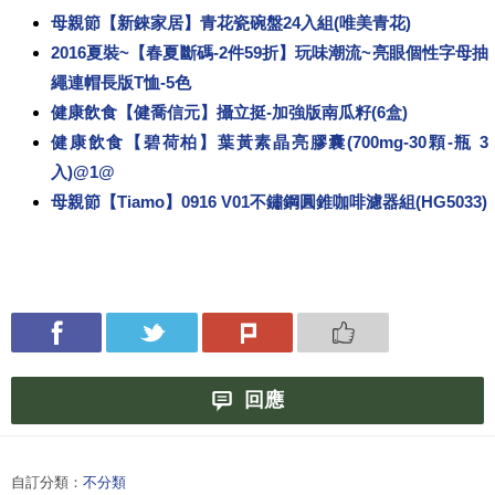
母親節【新錸家居】青花瓷碗盤24入組(唯美青花)
2016夏裝~【春夏斷碼-2件59折】玩味潮流~亮眼個性字母抽
繩連帽長版T恤-5色
健康飲食【健喬信元】攝立挺-加強版南瓜籽(6盒)
健康飲食【碧荷柏】葉黃素晶亮膠囊(700mg-30顆-瓶 3
入)@1@
母親節【Tiamo】0916 V01不鏽鋼圓錐咖啡濾器組(HG5033)
回應
自訂分類：
不分類