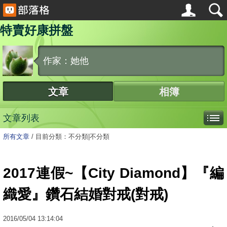
特賣好康拼盤
作家：她他
文章
相簿
文章列表
所有文章
/
目前分類：不分類|不分類
2017連假~【City Diamond】『編
織愛』鑽石結婚對戒(對戒)
2016
/
05
/
04
13:14:04