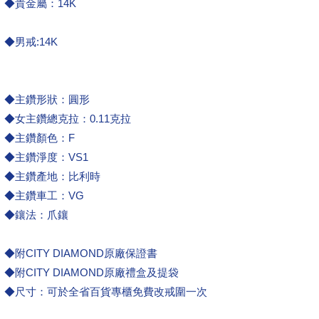
◆貴金屬：14K
◆男戒:14K
◆主鑽形狀：圓形
◆女主鑽總克拉：0.11克拉
◆主鑽顏色：F
◆主鑽淨度：VS1
◆主鑽產地：比利時
◆主鑽車工：VG
◆鑲法：爪鑲
◆附CITY DIAMOND原廠保證書
◆附CITY DIAMOND原廠禮盒及提袋
◆尺寸：可於全省百貨專櫃免費改戒圍一次