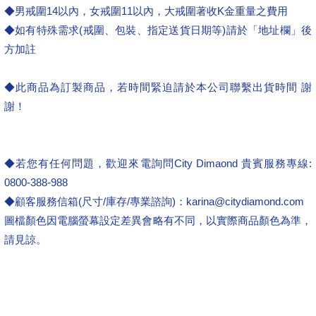
◆男戒圍14以內，女戒圍11以內，大戒圍著收K金重量之費用
◆如有特殊需求(戒圍、包裝、指定送貨日期等)請於「地址欄」後
方加註
◆此商品為訂製商品，若時間緊迫請於本公司聯繫出貨時間 謝
謝！
◆若您有任何問題，歡迎來電詢問City Dimaond 貴賓服務專線:
0800-388-988
◆顧客服務信箱(尺寸/庫存/專業諮詢)：karina@citydiamond.com
圖檔顏色因電腦螢幕設定差異會略有不同，以實際商品顏色為準，
請見諒。