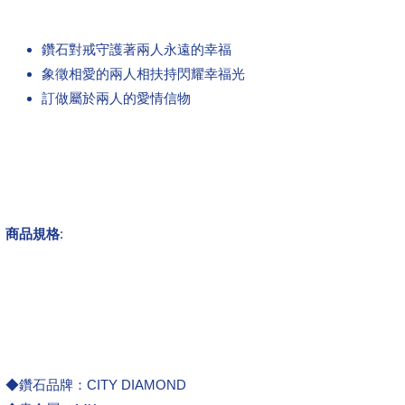
鑽石對戒守護著兩人永遠的幸福
象徵相愛的兩人相扶持閃耀幸福光
訂做屬於兩人的愛情信物
商品規格
:
◆鑽石品牌：CITY DIAMOND