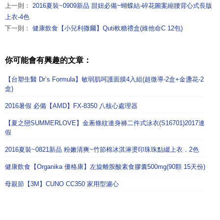
上一則：
2016夏裝~0909新品 甜妞必備~蝴蝶結-碎花圖案縮腰背心式長版
上衣-4色
下一則：
健康飲食【小兒利撒爾】Quti軟糖禮盒(維他命C 12包)
你可能會有興趣的文章：
【台塑生醫 Dr’s Formula】敏弱肌呵護面膜4入組(超微導-2盒+金盞花-2
盒)
2016暑假 必備【AMD】FX-8350 八核心處理器
【夏之戀SUMMERLOVE】金蔥條紋連身褲二件式泳衣(S16701)2017連
假
2016夏裝~0821新品 粉嫩清爽~竹節棉冰淇淋燙印珠珠點綴上衣．2色
健康飲食【Organika 優格康】左旋離胺酸素食膠囊500mg(90顆 15天份)
母親節【3M】CUNO CC350 家用型濾心