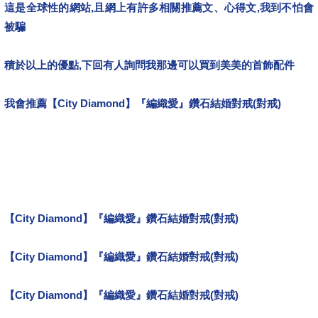
這是全球性的網站,且網上有許多相關推薦文、心得文,我到不怕會
被騙
積於以上的優點,下回有人詢問我那邊可以買到美美的首飾配件
我會推薦
【City Diamond】『編織愛』鑽石結婚對戒(對戒)
tiffany,開箱文,心得文.試用文,分享文,勸敗文,比較,推薦.評比,評價,
莫泊桑,統一發票,連假,潘朵拉,期中考,威力彩,母親節,2016,小英,周
年慶,週年慶
【City Diamond】『編織愛』鑽石結婚對戒(對戒)
文創項鍊
【City Diamond】『編織愛』鑽石結婚對戒(對戒)
不錯嗎?
【City Diamond】『編織愛』鑽石結婚對戒(對戒)
chanel項鍊心得
文