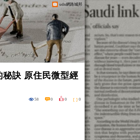
udn網路城邦
的秘訣 原住民微型經
58
0
0
0