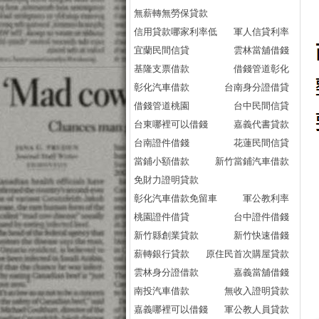
無薪轉無勞保貸款
信用貸款哪家利率低
軍人信貸利率
宜蘭民間信貸
雲林當舖借錢
基隆支票借款
借錢管道彰化
彰化汽車借款
台南身分證借貸
借錢管道桃園
台中民間信貸
台東哪裡可以借錢
嘉義代書貸款
台南證件借錢
花蓮民間信貸
當鋪小額借款
新竹當鋪汽車借款
免財力證明貸款
彰化汽車借款免留車
軍公教利率
桃園證件借貸
台中證件借錢
新竹縣創業貸款
新竹快速借錢
薪轉銀行貸款
原住民首次購屋貸款
雲林身分證借款
嘉義當舖借錢
南投汽車借款
無收入證明貸款
嘉義哪裡可以借錢
軍公教人員貸款