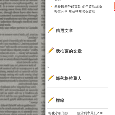
無薪轉無勞保貸款 多年貸款經驗
與你分享 無薪轉無勞保貸款
精選文章
我推薦的文章
>
部落格推薦人
標籤
彰化小額借款
信貸利率最低2016