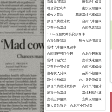
嘉義民間貸款
苗栗證件借貸
現金貸款利率
南投支票借款
低收入貸款
花蓮當鋪汽車借款
原住民房屋貸款
台南汽車借款
花蓮合法當舖
台南代書貸款
105年原住民微笑貸款條件
台東創業貸款
無收入證明房貸
雲林汽車借款免留車
台南哪裡可以借錢
台北借錢推薦
雲林借錢方法
嘉義快速借錢
花蓮身分證借貸
台南汽車借錢
沒有收入貸款
苗栗小額借款
新竹小額借款
台北身分證借貸
原住民購屋貸款條件
高雄民間借貸
屏東合法當舖
當鋪利息計算
嘉義證件借錢
宜蘭支票借款
軍人貸款買房
台北市小額借款