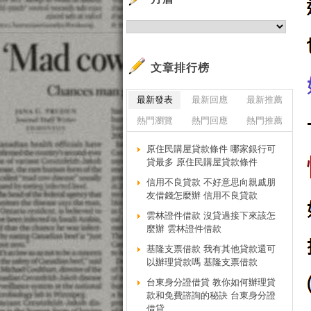
文章排行榜
最新發表
最新回應
最新推薦
熱門瀏覽
熱門回應
熱門推薦
原住民購屋貸款條件 哪家銀行可
貸最多 原住民購屋貸款條件
信用不良貸款 不好意思向親戚朋
友借錢怎麼辦 信用不良貸款
雲林證件借款 沒貸過接下來該怎
麼辦 雲林證件借款
基隆支票借款 我有其他貸款還可
以辦理貸款嗎 基隆支票借款
台東身分證借貸 教你如何辦理貸
款和免費諮詢的秘訣 台東身分證
借貸