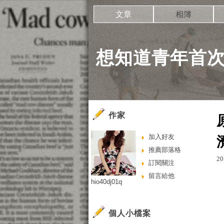
文章
相簿
想知道青年首
作家
加入好友
推薦部落格
20
訂閱關注
留言給他
hio40dj01q
個人小檔案