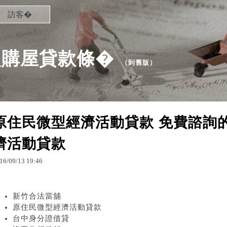
訪客�
次購屋貸款條�
（
到舊版
）
原住民微型經濟活動貸款 免費諮詢
濟活動貸款
16
/
09
/
13
19
:
46
新竹合法當舖
原住民微型經濟活動貸款
台中身分證借貸