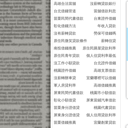
高雄合法當舖
沒薪轉貸款銀行
台北借錢管道
當舖借款利息
苗栗民間代書借款
台東證件借錢
彰化借錢方法
年收入貸款
沒有薪轉貸款
勞保可借錢嗎
原住民微笑貸款條件
薪轉信貸
南投借錢推薦
原住民購屋貸款利率
原住民青年貸款
個人信貸利率最低
沒工作小額貸款
台北證件借錢
桃園證件借錢
高雄支票借款
沒薪轉辦車貸
宜蘭哪裡可以借錢
軍人房貸利率
高雄借錢推薦
屏東民間代書借款
桃園市小額借款
彰化小額借貸
屏東當鋪汽車借款
苗栗身分證借貸
桃園代書貸款
屏東身分證借貸
個人信用貸款利率
苗栗借錢推薦
宜蘭創業貸款