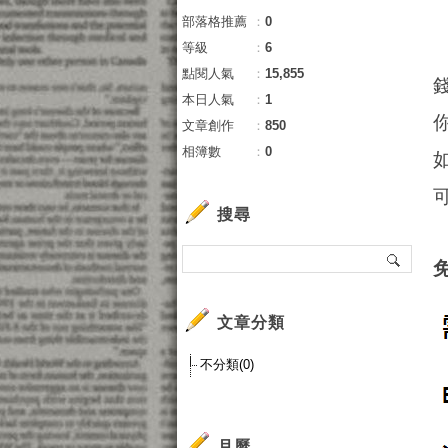
部落格推薦
：
0
等級
：
6
點閱人氣
：
15,855
本日人氣
：
1
文章創作
：
850
相簿數
：
0
搜尋
文章分類
不分類(0)
月曆