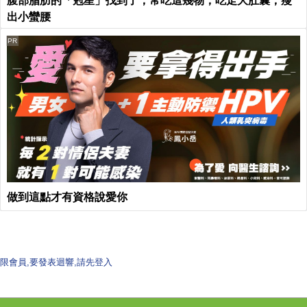
腹部脂肪的「剋星」找到了，常吃這幾物，吃走大肚囊，瘦
出小蠻腰
PR
做到這點才有資格說愛你
限會員,要發表迴響,請先登入