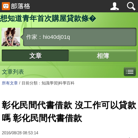
想知道青年首次購屋貸款條�
作家：hio40dj01q
文章
相簿
文章列表
所有文章
/
目前分類：知識學習|科學百科
彰化民間代書借款 沒工作可以貸款
嗎 彰化民間代書借款
2016
/
08
/
28
08:53:14