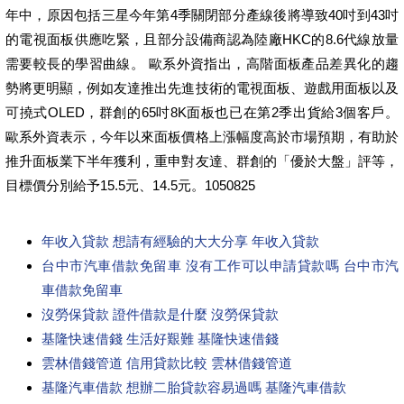
年中，原因包括三星今年第4季關閉部分產線後將導致40吋到43吋
的電視面板供應吃緊，且部分設備商認為陸廠HKC的8.6代線放量
需要較長的學習曲線。 歐系外資指出，高階面板產品差異化的趨
勢將更明顯，例如友達推出先進技術的電視面板、遊戲用面板以及
可撓式OLED，群創的65吋8K面板也已在第2季出貨給3個客戶。
歐系外資表示，今年以來面板價格上漲幅度高於市場預期，有助於
推升面板業下半年獲利，重申對友達、群創的「優於大盤」評等，
目標價分別給予15.5元、14.5元。1050825
年收入貸款 想請有經驗的大大分享 年收入貸款
台中市汽車借款免留車 沒有工作可以申請貸款嗎 台中市汽
車借款免留車
沒勞保貸款 證件借款是什麼 沒勞保貸款
基隆快速借錢 生活好艱難 基隆快速借錢
雲林借錢管道 信用貸款比較 雲林借錢管道
基隆汽車借款 想辦二胎貸款容易過嗎 基隆汽車借款