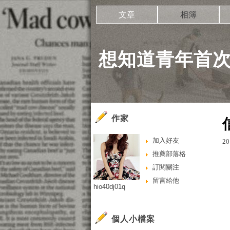
文章
相簿
想知道青年首
作家
加入好友
20
推薦部落格
訂閱關注
留言給他
hio40dj01q
個人小檔案