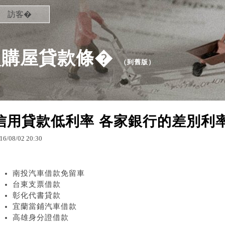
訪客�
次購屋貸款條�
（
到舊版
）
信用貸款低利率 各家銀行的差別利
16
/
08
/
02
20
:
30
南投汽車借款免留車
台東支票借款
彰化代書貸款
宜蘭當鋪汽車借款
高雄身分證借款