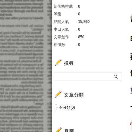
部落格推薦
：
0
等級
：
6
點閱人氣
：
15,860
本日人氣
：
0
文章創作
：
850
相簿數
：
0
搜尋
文章分類
不分類(0)
月曆