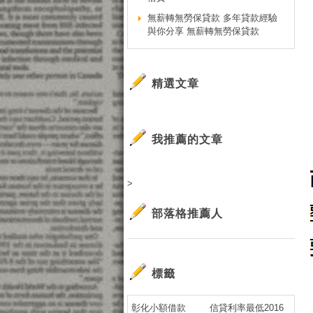
無薪轉無勞保貸款 多年貸款經驗
與你分享 無薪轉無勞保貸款
精選文章
我推薦的文章
>
部落格推薦人
標籤
彰化小額借款
信貸利率最低2016