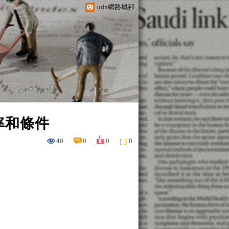
udn網路城邦
率和條件
40
0
0
0