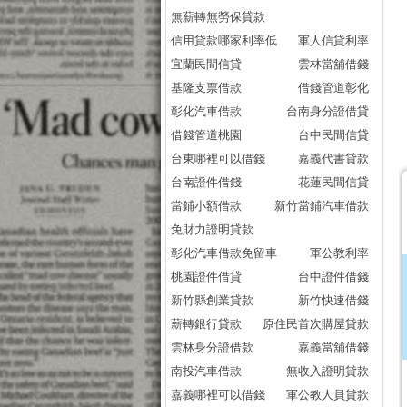
無薪轉無勞保貸款
信用貸款哪家利率低
軍人信貸利率
宜蘭民間信貸
雲林當舖借錢
基隆支票借款
借錢管道彰化
彰化汽車借款
台南身分證借貸
借錢管道桃園
台中民間信貸
台東哪裡可以借錢
嘉義代書貸款
台南證件借錢
花蓮民間信貸
當鋪小額借款
新竹當鋪汽車借款
免財力證明貸款
彰化汽車借款免留車
軍公教利率
桃園證件借貸
台中證件借錢
新竹縣創業貸款
新竹快速借錢
薪轉銀行貸款
原住民首次購屋貸款
雲林身分證借款
嘉義當舖借錢
南投汽車借款
無收入證明貸款
嘉義哪裡可以借錢
軍公教人員貸款