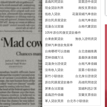
嘉義民間貸款
苗栗證件借貸
現金貸款利率
南投支票借款
低收入貸款
花蓮當鋪汽車借款
原住民房屋貸款
台南汽車借款
花蓮合法當舖
台南代書貸款
105年原住民微笑貸款條件
台東創業貸款
無收入證明房貸
雲林汽車借款免留車
台南哪裡可以借錢
台北借錢推薦
雲林借錢方法
嘉義快速借錢
花蓮身分證借貸
台南汽車借錢
沒有收入貸款
苗栗小額借款
新竹小額借款
台北身分證借貸
原住民購屋貸款條件
高雄民間借貸
屏東合法當舖
當鋪利息計算
嘉義證件借錢
宜蘭支票借款
軍人貸款買房
台北市小額借款