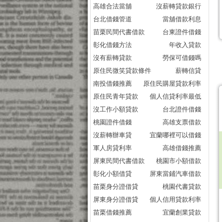
高雄合法當舖
沒薪轉貸款銀行
台北借錢管道
當舖借款利息
苗栗民間代書借款
台東證件借錢
彰化借錢方法
年收入貸款
沒有薪轉貸款
勞保可借錢嗎
原住民微笑貸款條件
薪轉信貸
南投借錢推薦
原住民購屋貸款利率
原住民青年貸款
個人信貸利率最低
沒工作小額貸款
台北證件借錢
桃園證件借錢
高雄支票借款
沒薪轉辦車貸
宜蘭哪裡可以借錢
軍人房貸利率
高雄借錢推薦
屏東民間代書借款
桃園市小額借款
彰化小額借貸
屏東當鋪汽車借款
苗栗身分證借貸
桃園代書貸款
屏東身分證借貸
個人信用貸款利率
苗栗借錢推薦
宜蘭創業貸款