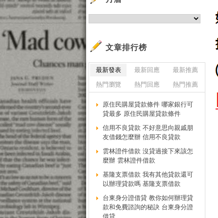
文章排行榜
最新發表
最新回應
最新推薦
熱門瀏覽
熱門回應
熱門推薦
原住民購屋貸款條件 哪家銀行可
貸最多 原住民購屋貸款條件
信用不良貸款 不好意思向親戚朋
友借錢怎麼辦 信用不良貸款
雲林證件借款 沒貸過接下來該怎
麼辦 雲林證件借款
基隆支票借款 我有其他貸款還可
以辦理貸款嗎 基隆支票借款
台東身分證借貸 教你如何辦理貸
款和免費諮詢的秘訣 台東身分證
借貸