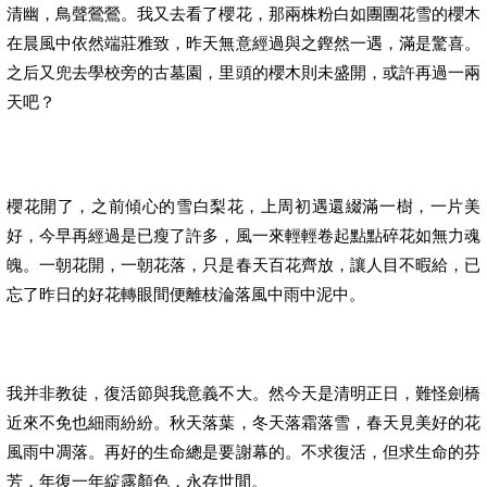
清幽，鳥聲鶯鶯。我又去看了櫻花，那兩株粉白如團團花雪的櫻木
在晨風中依然端莊雅致，昨天無意經過與之鏗然一遇，滿是驚喜。
之后又兜去學校旁的古墓園，里頭的櫻木則未盛開，或許再過一兩
天吧？
櫻花開了，之前傾心的雪白梨花，上周初遇還綴滿一樹，一片美
好，今早再經過是已瘦了許多，風一來輕輕卷起點點碎花如無力魂
魄。一朝花開，一朝花落，只是春天百花齊放，讓人目不暇給，已
忘了昨日的好花轉眼間便離枝淪落風中雨中泥中。
我并非教徒，復活節與我意義不大。然今天是清明正日，難怪劍橋
近來不免也細雨紛紛。秋天落葉，冬天落霜落雪，春天見美好的花
風雨中凋落。再好的生命總是要謝幕的。不求復活，但求生命的芬
芳，年復一年綻露顏色，永存世間。