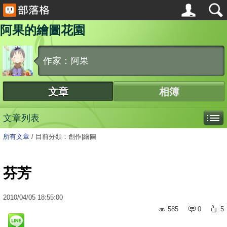
阿果的繪圖花園
作家：阿果
文章
相簿
文章列表
所有文章
/
目前分類：創作|繪圖
芬芳
2010
/
04
/
05
18:55:00
585
0
5