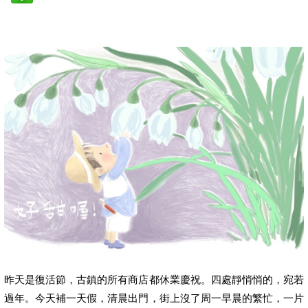
昨天是復活節，古鎮的所有商店都休業慶祝。四處靜悄悄的，宛若
過年。今天補一天假，清晨出門，街上沒了周一早晨的繁忙，一片