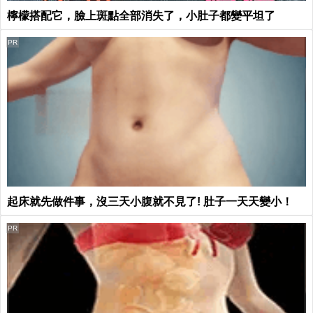
檸檬搭配它，臉上斑點全部消失了，小肚子都變平坦了
PR
起床就先做件事，沒三天小腹就不見了! 肚子一天天變小！
PR