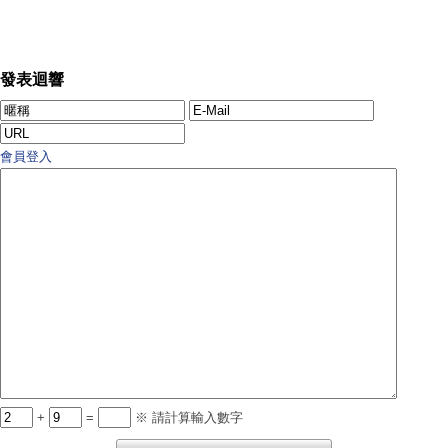
發表迴響
會員登入
+
=
※ 請計算輸入數字