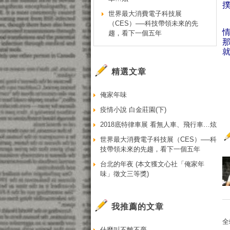
世界最大消費電子科技展
（CES）──科技帶領未來的先
趨，看下一個五年
精選文章
俺家年味
疫情小說 白金莊園(下)
2018底特律車展 看無人車、飛行車…炫
世界最大消費電子科技展（CES）──科
技帶領未來的先趨，看下一個五年
台北的年夜 (本文獲文心社「俺家年
味」徵文三等獎)
我推薦的文章
全
什麼叫不離不棄