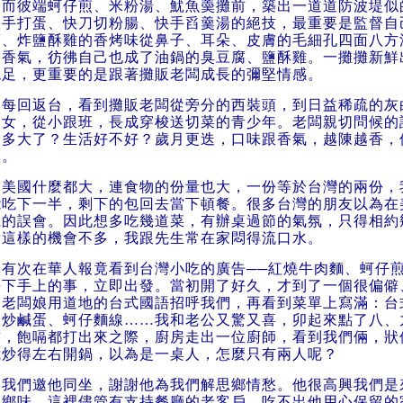
而彼端蚵仔煎、米粉湯、魷魚羮攤前，築出一道道防波堤似
快手打蛋、快刀切粉腸、快手舀羹湯的絕技，最重要是監督自
腐、炸鹽酥雞的香烤味從鼻子、耳朵、皮膚的毛細孔四面八方
的香氣，彷彿自己也成了油鍋的臭豆腐、鹽酥雞。一攤攤新鮮
飽足，更重要的是跟著攤販老闆成長的彌堅情感。
每回返台，看到攤販老闆從旁分的西裝頭，到日益稀疏的灰
兒女，從小跟班，長成穿梭送切菜的青少年。老闆親切問候的
子多大了？生活好不好？歲月更迭，口味跟香氣，越陳越香，
換。
美國什麼都大，連食物的份量也大，一份等於台灣的兩份，
能吃下一半，剩下的包回去當下頓餐。很多台灣的朋友以為在
麗的誤會。因此想多吃幾道菜，有辦桌過節的氣氛，只得相約
過這樣的機會不多，我跟先生常在家悶得流口水。
有次在華人報竟看到台灣小吃的廣告──紅燒牛肉麵、蚵仔
丟下手上的事，立即出發。當初開了好久，才到了一個很偏僻
到老闆娘用道地的台式國語招呼我們，再看到菜單上寫滿：台
瓜炒鹹蛋、蚵仔麵線……我和老公又驚又喜，卯起來點了八、
撐，飽嗝都打出來之際，廚房走出一位廚師，看到我們倆，狀
我炒得左右開鍋，以為是一桌人，怎麼只有兩人呢？
我們邀他同坐，謝謝他為我們解思鄉情愁。他很高興我們是
家鄉味，這裡儘管有支持餐廳的老客戶，吃不出他用心保留的