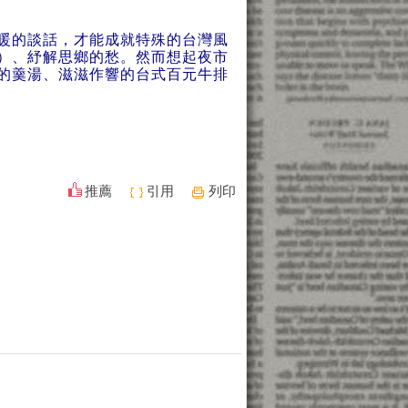
暖的談話，才能成就特殊的台灣風
）、紓解思鄉的愁。然而想起夜市
的羹湯、滋滋作響的台式百元牛排
推薦
引用
列印