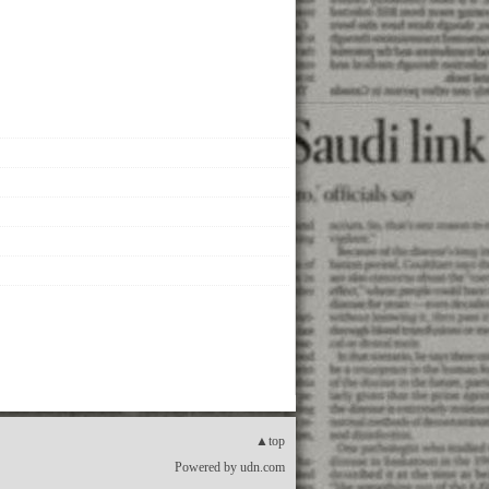
▲top
Powered by
udn.com