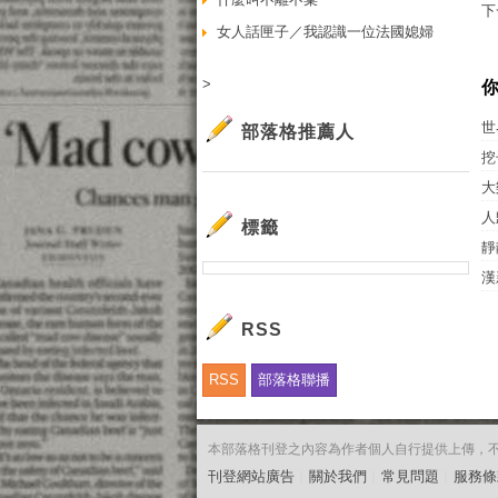
下
女人話匣子／我認識一位法國媳婦
>
世
部落格推薦人
挖
大
人
標籤
靜
漢
RSS
RSS
部落格聯播
本部落格刊登之內容為作者個人自行提供上傳，不代表
刊登網站廣告
︱
關於我們
︱
常見問題
︱
服務條