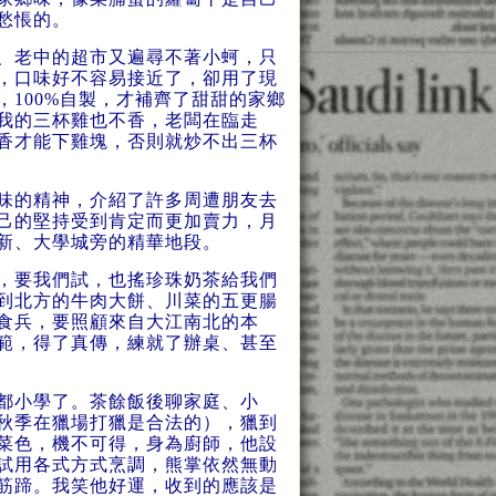
愁悵的。
、老中的超市又遍尋不著小蚵，只
，口味好不容易接近了，卻用了現
100%自製，才補齊了甜甜的家鄉
我的三杯雞也不香，老闆在臨走
香才能下雞塊，否則就炒不出三杯
味的精神，介紹了許多周遭朋友去
己的堅持受到肯定而更加賣力，月
新、大學城旁的精華地段。
，要我們試，也搖珍珠奶茶給我們
到北方的牛肉大餅、川菜的五更腸
食兵，要照顧來自大江南北的本
範，得了真傳，練就了辦桌、甚至
都小學了。茶餘飯後聊家庭、小
秋季在獵場打獵是合法的），獵到
菜色，機不可得，身為廚師，他設
試用各式方式烹調，熊掌依然無動
筋蹄。我笑他好運，收到的應該是