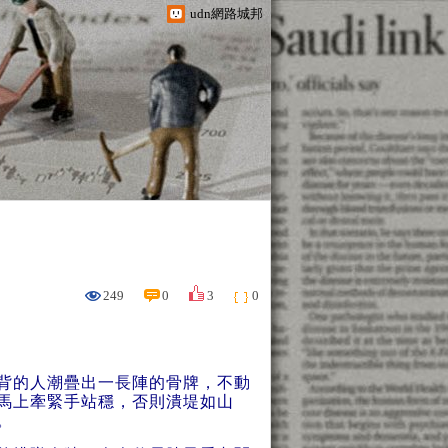
udn網路城邦
249
0
3
0
背的人潮疊出一長陣的骨牌，不動
馬上牽緊手站穩，否則潰堤如山
。