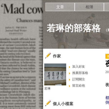
文章
相簿
若琳的部落格
（
作家
加入好友
20
推薦部落格
訂閱關注
留言給他
若琳
個人小檔案