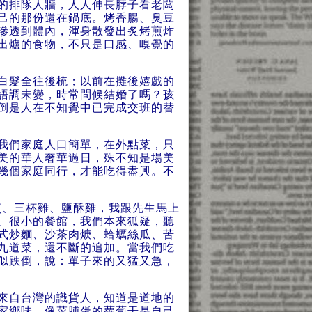
的排隊人牆，人人伸長脖子看老闆
己的那份還在鍋底。烤香腸、臭豆
滲透到體內，渾身散發出炙烤煎炸
出爐的食物，不只是口感、嗅覺的
白髮全往後梳；以前在攤後嬉戲的
語調未變，時常問候結婚了嗎？孩
倒是人在不知覺中已完成交班的替
我們家庭人口簡單，在外點菜，只
美的華人奢華過日，殊不知是場美
幾個家庭同行，才能吃得盡興。不
煎、三杯雞、鹽酥雞，我跟先生馬上
、很小的餐館，我們本來狐疑，聽
式炒麵、沙茶肉焿、蛤蠣絲瓜、苦
九道菜，還不斷的追加。當我們吃
似跌倒，說：單子來的又猛又急，
來自台灣的識貨人，知道是道地的
家鄉味，像菜脯蛋的蘿蔔干是自己