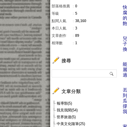
部落格推薦
：
0
等級
：
5
點閱人氣
：
38,160
本日人氣
：
3
文章創作
：
89
相簿數
：
1
搜尋
文章分類
報導類(5)
我見我聞(54)
世界旅遊(5)
中美文化隨筆(25)