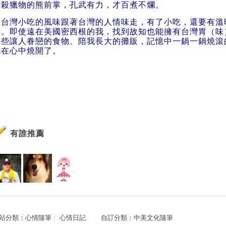
撲殺獵物的熊前掌，孔武有力，才百煮不爛。
台灣小吃的風味跟著台灣的人情味走，有了小吃，還要有溫
情。即使遠在美國密西根的我，找到故知也能擁有台灣胃（味
那些讓人眷戀的食物、陪我長大的攤販，記憶中一鍋一鍋燒滾
就在心中燒開了。
有誰推薦
站分類：
心情隨筆
｜
心情日記
自訂分類：
中美文化隨筆