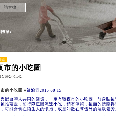
訪客簿
到舊版
）
精選
夜市的小吃圖
15
/
10
/
24
01
:
42
夜市的小吃圖
賀婉青2015-08-15
■
異鄉台灣人共同的回憶，一定有張夜市的小吃圖：前身貼後
都被推著走，前行隊伍因流連小吃，稍有停頓，後面的接龍得
倒，可能會倒在陌生人的懷抱，或是沖散在隊伍外的垃圾箱旁