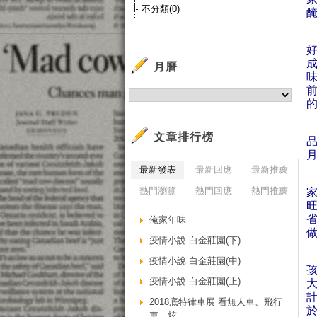
不分類(0)
月曆
文章排行榜
最新發表
最新回應
最新推薦
熱門瀏覽
熱門回應
熱門推薦
俺家年味
疫情小說 白金莊園(下)
疫情小說 白金莊園(中)
疫情小說 白金莊園(上)
2018底特律車展 看無人車、飛行
車…炫