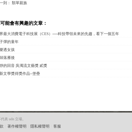
一則：
類單親族
你可能會有興趣的文章：
界最大消費電子科技展（CES）──科技帶領未來的先趨，看下一個五年
子彈的童年
樂透女孩
歸落雁後
靜的回音 吳濁流文藝獎 貳獎
新文學獎得獎作品--堡壘
 udn 立場。
款
︱
著作權聲明
︱
隱私權聲明
︱
客服