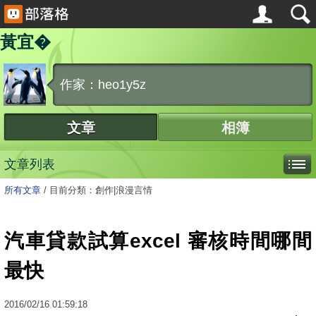
黃宜�
作家：heo1y5z
文章
相簿
文章列表
所有文章
/
目前分類：創作|浪漫言情
汽車貸款試算excel 審核時間哪間
最快
2016
/
02
/
16
01:59:18