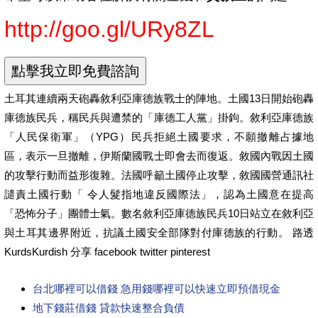
http://goo.gl/URy8ZL
土耳其連續兩天砲轟敘利亞庫德族戰士的陣地。土國13日開始砲轟
庫德族民兵，稱民兵與遭禁的「庫德工人黨」掛鉤。敘利亞庫德族
「人民保衛軍」（YPG）民兵拒絕土國要求，不願撤離占據地
區，表示一旦撤離，伊斯蘭國戰士即會去而復返。敘國內戰因土國
的攻擊行動而益形復雜。法國呼籲土國停止攻擊，敘國國營通訊社
譴責土國行動「 令人髮指地違反國際法」，認為土國意在提高
「恐怖分子」團體士氣。數名敘利亞庫德族民兵10日站立在敘利亞
與土耳其邊界附近，抗議土國安全部隊對付庫德族的行動。 路透
KurdsKurdish 分享 facebook twitter pinterest
台北哪裡可以借錢 急用錢哪裡可以快速立即預借現金
地下錢莊借錢 貸款快速整合負債