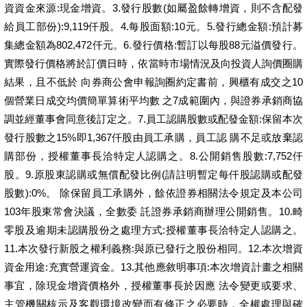
資資金來源:現金增資。3.發行股數(如屬盈餘轉增資，則不含配發
給員工部份):9,119仟股。4.每股面額:10元。5.發行總金額:預計募
集總金額為802,472仟元。6.發行價格:暫訂以每股88元溢價發行。
實際發行價格將於訂價日時，依當時市場情況及向投資人詢價圈購
結果，且不低於 向券商公會申報詢圈約定書前，興櫃有成交之10
個營業日成交均價簡單算術平均數 之7成範圍內，與證券承銷商協
調並經董事會同意後訂定之。7.員工認購股數或配發金額:保留本次
發行股數之15%即1,367仟股由員工承購，員工認 購不足或放棄認
購部份，授權董事長洽特定人認購之。8.公開銷售股數:7,752仟
股。9.原股東認購或無償配發比例(請註明暫定每仟股認購或配發
股數):0%。 除保留員工承購外，餘依證券相關法令規定及本公司
103年股東常會決議，全數委 託證券承銷商辦理公開銷售。10.畸
零股及逾期未認購股份之處理方式:授權董事長洽特定人認購之。
11.本次發行新股之權利義務:與原已發行之股份相同。12.本次增資
資金用途:充實營運資金。13.其他應敘明事項:本次增資計畫之相關
事宜，除現金增資價格外，授權董事長於因應 法令變更或要求、
主管機關核示及客觀環境改變而有修正之必要時，全權處理與確