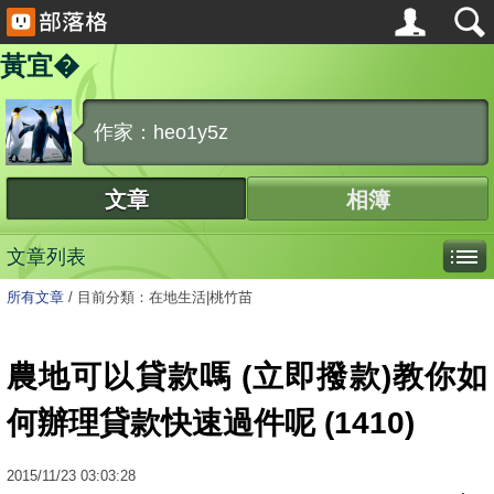
黃宜�
作家：heo1y5z
文章
相簿
文章列表
所有文章
/
目前分類：在地生活|桃竹苗
農地可以貸款嗎 (立即撥款)教你如
何辦理貸款快速過件呢 (1410)
2015
/
11
/
23
03:03:28