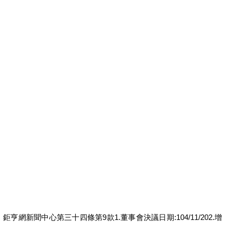
勞工貸款資格
勞工購屋貸款
勞工局青年創業貸款
勞工局創業貸款
勞工修繕貸款
勞工創業貸款
勞工首次購屋貸款
留學貸款
留學貸款心得
聯邦銀行小額信貸
聯邦銀行車貸
領現金貸款
鉅亨網新聞中心第三十四條第9款1.董事會決議日期:104/11/202.增