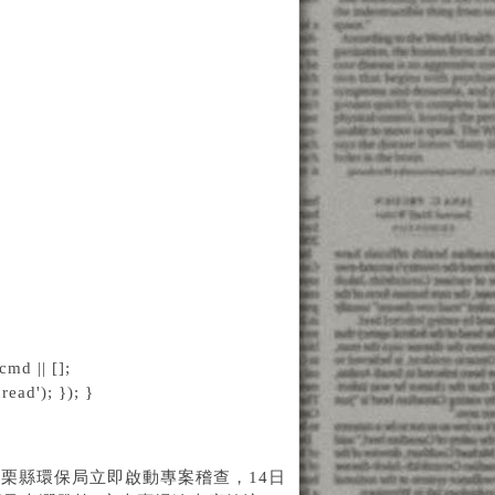
md || [];
ead'); }); }
栗縣環保局立即啟動專案稽查，14日