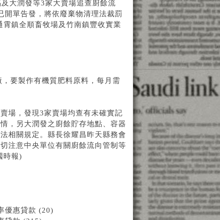
福及大潤發等3家大賣場追查廚餘流
已開單告發，將依廢棄物清理法裁罰
為通霄鎮全順畜牧場及竹南鎮豐收實業
廠，要製作有機質肥料原料，每月需
賣場，發現3家賣場均查有未確實記
等情，另大潤發之廚餘貯存地點、容器
理法相關規定。縣長徐耀昌昨天縣務會
密切注意中央單位有關廚餘流向管制等
時報)
惠貸款 (20)