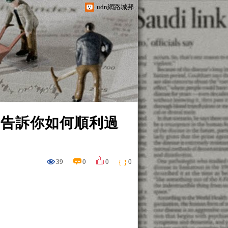
udn網路城邦
)告訴你如何順利過
39
0
0
0