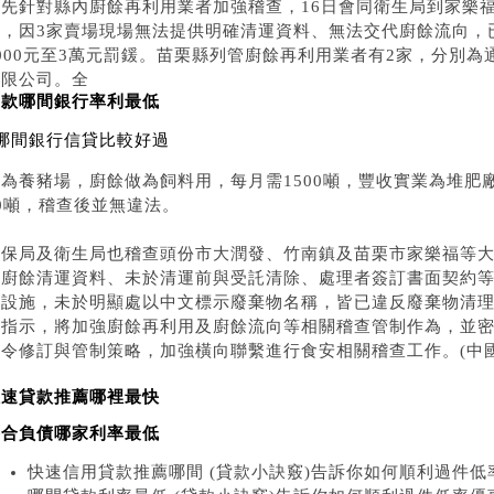
優先針對縣內廚餘再利用業者加強稽查，16日會同衛生局到家樂
向，因3家賣場現場無法提供明確清運資料、無法交代廚餘流向，
6000元至3萬元罰鍰。苗栗縣列管廚餘再利用業者有2家，分別
有限公司。全
貸款哪間銀行率利最低
哪間銀行信貸比較好過
順為養豬場，廚餘做為飼料用，每月需1500噸，豐收實業為堆肥
0噸，稽查後並無違法。
環保局及衛生局也稽查頭份市大潤發、竹南鎮及苗栗市家樂福等大
錄廚餘清運資料、未於清運前與受託清除、處理者簽訂書面契約
及設施，未於明顯處以中文標示廢棄物名稱，皆已違反廢棄物清
議指示，將加強廚餘再利用及廚餘流向等相關稽查管制作為，並
法令修訂與管制策略，加強橫向聯繫進行食安相關稽查工作。(中國
快速貸款推薦哪裡最快
整合負債哪家利率最低
快速信用貸款推薦哪間 (貸款小訣竅)告訴你如何順利過件低率優