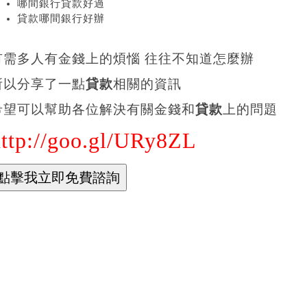
哪間銀行貸款好過
貸款哪間銀行好辦
有需多人有金錢上的煩惱 往往不知道怎麼辦
所以分享了一點
貸款
相關的資訊
希望可以幫助各位解決有關金錢和
貸款
上的問題
http://goo.gl/URy8ZL
薦哪家銀行貸款方案划算
款免費諮詢
款免費諮詢推薦
薦貸款免費諮詢
詢貸款哪間專業划算
間銀行貸款好過