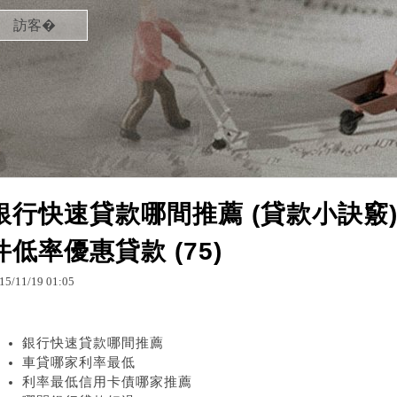
訪客�
銀行快速貸款哪間推薦 (貸款小訣竅
件低率優惠貸款 (75)
15
/
11
/
19
01
:
05
銀行快速貸款哪間推薦
車貸哪家利率最低
利率最低信用卡債哪家推薦