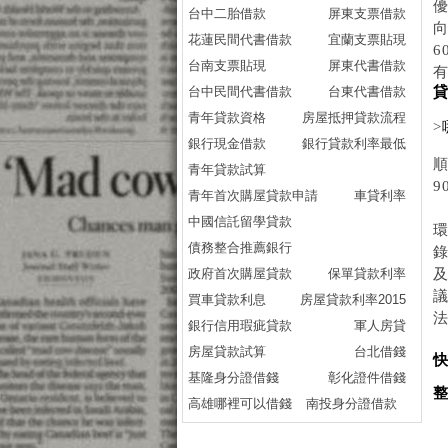
台中二胎借款
屏東支票借款
花蓮民間代書借款
宜蘭支票貼現
台南支票貼現
屏東代書借款
台中民間代書借款
台東代書借款
青年貸款資格
房屋抵押貸款流程
>
銀行現金借款
銀行貸款利率最低
青年貸款試算
9
青年首次購屋貸款申請
車貸利率
中國信託留學貸款
債務整合推薦銀行
政府首次購屋貸款
保單貸款利率
買車貸款利息
房屋貸款利率2015
銀行信用瑕疵貸款
軍人房貸
房屋貸款試算
台北借錢
基隆身分證借錢
彰化證件借錢
高雄哪裡可以借錢
南投身分證借款