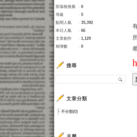
部落格推薦
：
0
等級
：
5
點閱人氣
：
35,392
本日人氣
：
66
文章創作
：
1,129
相簿數
：
0
搜尋
推
文章分類
貸
貸
不分類(0)
推
諮
哪
月曆