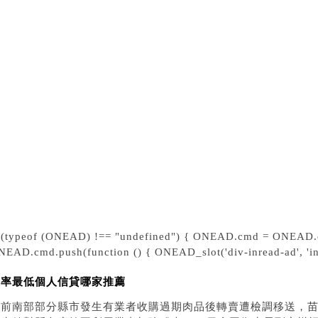
款哪間銀行好辦
款哪間銀行利息最低
款哪間銀行率利最低
合負債哪家銀行好
合負債哪家好低利率推薦
合負債哪家銀行利率比較低
合負債哪一家好又好過件
合負債哪家銀行好過件
家整合負債比較好
家銀行整合負債比較好
債整合哪家好
債整合哪家好過
f (typeof (ONEAD) !== "undefined") { ONEAD.cmd = ONEAD.c
NEAD.cmd.push(function () { ONEAD_slot('div-inread-ad', 'inr
利率最低個人信貸哪家推薦
日前南部部分縣市發生有業者收購過期肉品後轉賣遭檢調移送，苗