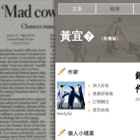
文章
相簿
黃宜�
（
到舊版
）
作家
加入好友
推薦部落格
20
訂閱關注
留言給他
heo1y5z
個人小檔案