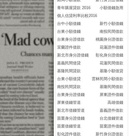
利
青年購屋貸款 2016
小額借錢急用
利
個人信貸利率比較2016
利
台中小額借錢
新竹小額借錢
利
台東小額借錢
南投民間借款
利
台東身分證借款
桃園身分證借款
利
宜蘭證件借款
花蓮證件借錢
利
新北市身分證借錢
彰化身分證借錢
利
嘉義民間借貸
花蓮民間借款
利
基隆民間貸款
基隆小額借貸
利
台東小額借貸
雲林民間小額借款
哪
南投民間貸款
基隆民間借款
哪
台東身分證借錢
屏東證件借錢
哪
屏東借錢管道
高雄借錢
哪
新北市借錢管道
嘉義證件借款
哪
苗栗身分證借錢
台北借錢管道
貸
苗栗借錢管道
苗栗證件借錢
信
彰化證件借款
新竹身分證借款
貸