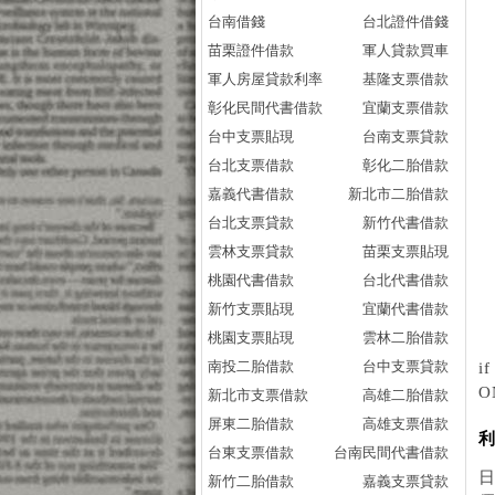
台南借錢
台北證件借錢
貸
苗栗證件借款
軍人貸款買車
貸
軍人房屋貸款利率
基隆支票借款
貸
彰化民間代書借款
宜蘭支票借款
整
台中支票貼現
台南支票貸款
整
台北支票借款
彰化二胎借款
整
嘉義代書借款
新北市二胎借款
整
台北支票貸款
新竹代書借款
整
雲林支票貸款
苗栗支票貼現
哪
桃園代書借款
台北代書借款
哪
新竹支票貼現
宜蘭代書借款
負
桃園支票貼現
雲林二胎借款
負
南投二胎借款
台中支票貸款
i
O
新北市支票借款
高雄二胎借款
屏東二胎借款
高雄支票借款
台東支票借款
台南民間代書借款
新竹二胎借款
嘉義支票貸款