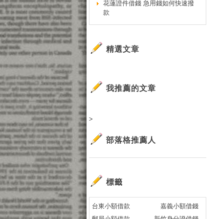
花蓮證件借錢 急用錢如何快速撥
快
款
推
貸
哪
精選文章
哪
信
房
我推薦的文章
貸
負
>
車
信
部落格推薦人
整
個
小
標籤
銀
銀
台東小額借款
嘉義小額借錢
哪
郵局小額借款
新竹身分證借錢