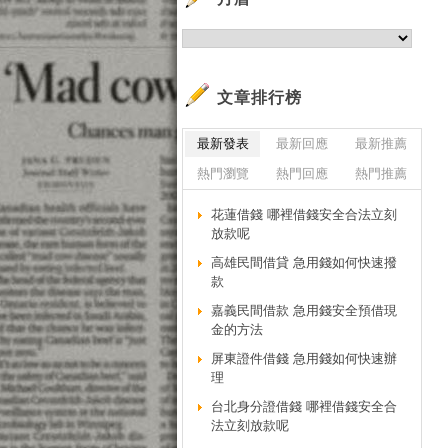
銀
信
信
信
文章排行榜
哪
最新發表
最新回應
最新推薦
信
熱門瀏覽
熱門回應
熱門推薦
信
信
花蓮借錢 哪裡借錢安全合法立刻
信
放款呢
貸
高雄民間借貸 急用錢如何快速撥
哪
款
哪
嘉義民間借款 急用錢安全預借現
金的方法
哪
銀
屏東證件借錢 急用錢如何快速辦
理
哪
台北身分證借錢 哪裡借錢安全合
快
法立刻放款呢
快