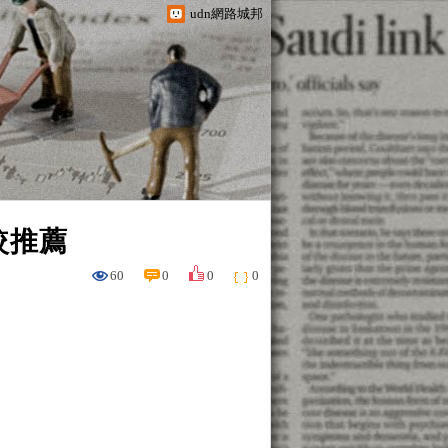
udn網路城邦
較推薦
60
0
0
0