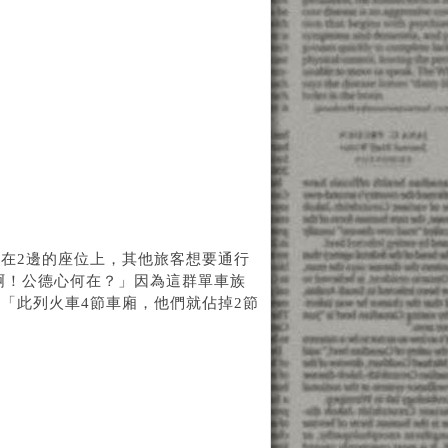
在2邊的座位上，其他旅客想要通行
啊！公德心何在？」因為這群單車族
「此列火車4節車廂，他們就佔掉2節