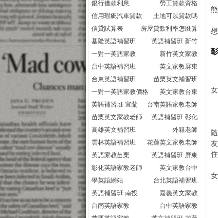
銀行借款利息
勞工貸款資格
信用瑕疵汽車貸款
土地可以貸款嗎
信貸試算表
房屋貸款利率怎麼算
基隆英語補習班
英語補習班 新竹
一對一英語家教
新竹英文家教
台中英語補習班
英文家教屏東
台東英語補習班
苗栗英文補習班
女
一對一英語家教價格
英文家教台東
英語補習班 宜蘭
台南英語家教老師
苗栗英文家教老師
英語補習班 彰化
高雄英文補習班
外籍老師
雲林英語補習班
花蓮英文家教老師
友
英語家教苗栗
英語補習班 屏東
彰化英語家教老師
英文家教台中
學英語網站
台北英語補習班
英語補習班 南投
嘉義英文家教
台南英語家教
台中英語家教