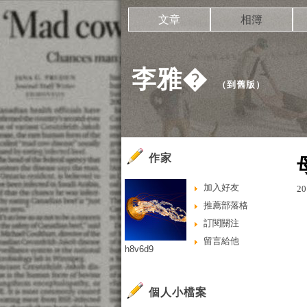
文章
相簿
李雅�
（
到舊版
）
作家
加入好友
20
推薦部落格
訂閱關注
留言給他
h8v6d9
個人小檔案