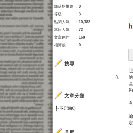
部落格推薦
：
0
等級
：
3
點閱人氣
：
10,382
h
本日人氣
：
72
文章創作
：
168
相簿數
：
0
搜尋
文章分類
不分類(0)
月曆