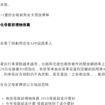
熊本熊」
想<3遭拒女嗆刷男友卡買按摩棒
彰化母親節禮物推薦
友看了韓劇用交友APP認識軍人
隨著自行車運動越來越夯，台鐵和北捷也都有條件的開放腳踏車
29日在臉書PO照指出，有群單車族在搭乘花蓮到宜蘭的區間車4
住，列車長好言相勸仍不為所動，甚至還說「之前都這樣」，氣
女生住父母家爽當公主他說恐怖
南投母親節禮物推薦 2016母親節送什麼好
今年母親節送什麼 母親節快到了送什麼好