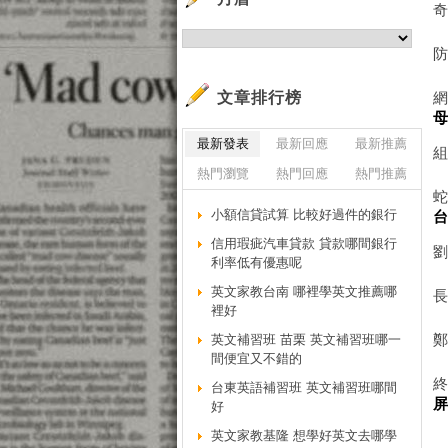
文章排行榜
最新發表
最新回應
最新推薦
熱門瀏覽
熱門回應
熱門推薦
小額信貸試算 比較好過件的銀行
信用瑕疵汽車貸款 貸款哪間銀行
利率低有優惠呢
英文家教台南 哪裡學英文推薦哪
長
裡好
英文補習班 苗栗 英文補習班哪一
間便宜又不錯的
終
台東英語補習班 英文補習班哪間
好
英文家教基隆 想學好英文去哪學