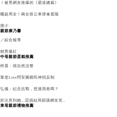
奇！被男網友推爆的《霸道總裁》
防曬超周全！兩女搭公車撐傘遮陽
網搜小
母親節康乃馨
組／綜合報導
蛇精男爆紅
台中母親節蛋糕推薦
劉梓晨：很自然沒整
輩老Line問安圖鄉民神招反制
鄭弘儀：紀念抗戰，想過我爸嗎？
於注意到她...惡搞結局卻讓網友笑..
屏東母親節禮物推薦