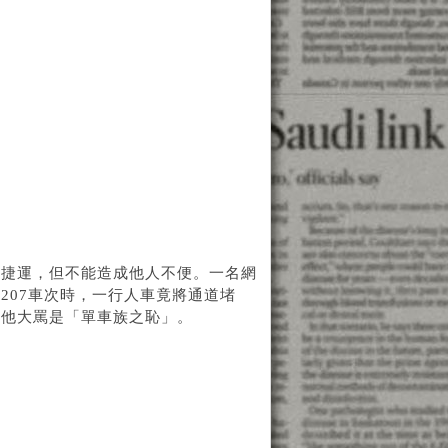
上捷運，但不能造成他人不便。一名網
207車次時，一行人車竟將通道堵
得他大罵是「單車族之恥」。