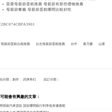
苗栗母親節蛋糕推薦 母親節有那些禮物推薦
母親節餐廳 母親節蛋糕哪間比較好吃
E2BC074CBFA3901
母親節蛋糕台南推薦
台北母親節蛋糕推薦
台中
康乃馨
山寨
站分類：
創作
｜
武俠奇幻
自訂分類：
你可能會有興趣的文章：
用瑕疵汽車貸款 貸款哪間銀行利率低有優惠呢