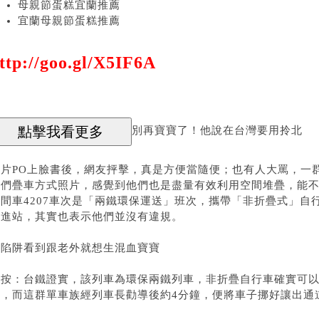
母親節蛋糕宜蘭推薦
宜蘭母親節蛋糕推薦
ttp://goo.gl/X5IF6A
別再寶寶了！他說在台灣要用拎北
照片PO上臉書後，網友抨擊，真是方便當隨便；也有人大罵，一
他們疊車方式照片，感覺到他們也是盡量有效利用空間堆疊，能
區間車4207車次是「兩鐵環保運送」班次，攜帶「非折疊式」自
夠進站，其實也表示他們並沒有違規。
有陷阱看到跟老外就想生混血寶寶
編按：台鐵證實，該列車為環保兩鐵列車，非折疊自行車確實可
定，而這群單車族經列車長勸導後約4分鐘，便將車子挪好讓出通