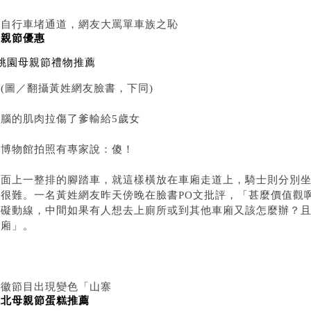
▲自行車堵通道，網友大罵單車族之恥
母親節優惠
桃園母親節禮物推薦
(圖／翻攝黃姓網友臉書，下同)
大腦的肌肉拉傷了爹輸給5歲女
在博物館拍照有專家說：傻！
畫面上一整排的腳踏車，就這樣橫放在車廂走道上，騎士則分別坐
都很難。一名黃姓網友昨天傍晚在臉書PO文批評，「甚麼價值觀
妨礙動線，中間如果有人想去上廁所或到其他車廂又該怎麼辦？且
車廂」。
安徽節目出現變色「山寨
台北母親節蛋糕推薦