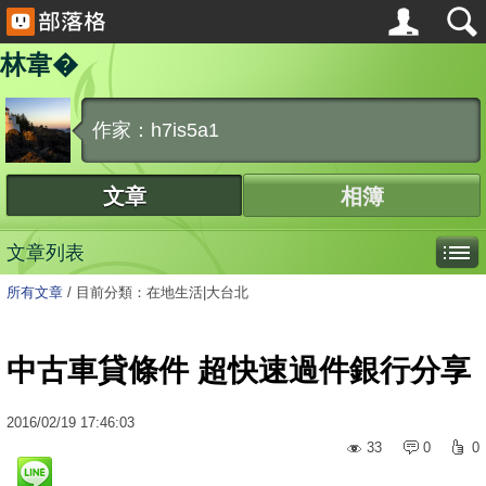
林韋�
作家：h7is5a1
文章
相簿
文章列表
所有文章
/
目前分類：在地生活|大台北
中古車貸條件 超快速過件銀行分享
2016
/
02
/
19
17:46:03
33
0
0