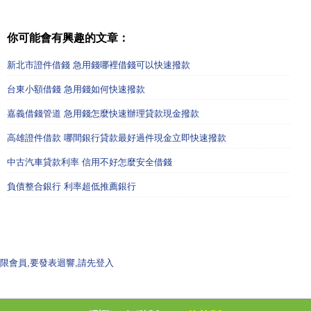
你可能會有興趣的文章：
新北市證件借錢 急用錢哪裡借錢可以快速撥款
台東小額借錢 急用錢如何快速撥款
嘉義借錢管道 急用錢怎麼快速辦理貸款現金撥款
高雄證件借款 哪間銀行貸款最好過件現金立即快速撥款
中古汽車貸款利率 信用不好怎麼安全借錢
負債整合銀行 利率超低推薦銀行
限會員,要發表迴響,請先登入