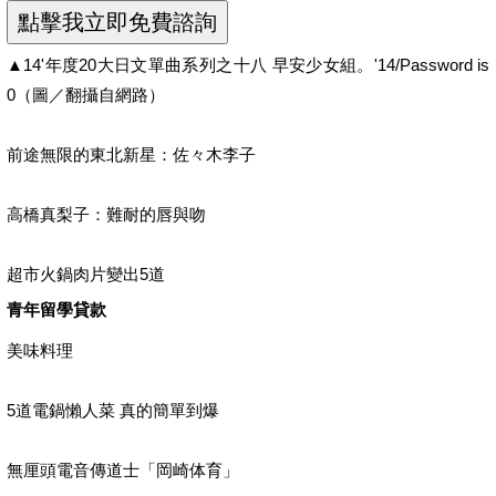
▲14'年度20大日文單曲系列之十八 早安少女組。'14/Password is
0（圖／翻攝自網路）
前途無限的東北新星：佐々木李子
高橋真梨子：難耐的唇與吻
超市火鍋肉片變出5道
青年留學貸款
美味料理
5道電鍋懶人菜 真的簡單到爆
無厘頭電音傳道士「岡崎体育」