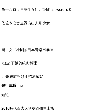
第十八首：早安少女組。'14/Password is 0
佐佐木心音全裸演出人形少女
圖、文／小剛的日本音樂風暴區
7道超下飯的絞肉料理
LINE被誰封鎖兩招測試就
銀行車貸line
知道
2016時代百大人物草間彌生上榜