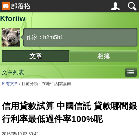
Kforiiw
作家：h2m5h1
文章
相簿
文章列表
所有文章
/
目前分類：在地生活|雲嘉南
信用貸款試算 中國信託 貸款哪間銀
行利率最低過件率100%呢
2016
/
05
/
19
03:59:42