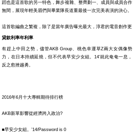
蹈也是這首歌的另一特色，舞步複雜、整齊劃一、成員與成員合作
無間，展現年輕美眉們與畢業隊長道重最後一次完美表演的決心。
這首歌編曲之繁複，除了是當年廣告曝光最大，淳君的電音創作更
貸款利率年利率
有趕上中田之勢，儘管AKB Group、桃色幸運草Z兩大女偶像勢
力，在日本持續延燒，但不代表早安少女組。14'就此奄奄一息，
反之愈挫越勇。
2016年6月十大專輯期待排行榜
AKB新單影響從經濟跨入政治?
■早安少女組。'14/Password is 0