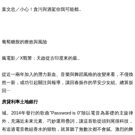
葉文忠／小心！貪污與酒駕你我可能都..
葡萄糖胺的療效與風險
瘋電影／X戰警：天啟從古印度來的最..
從近一兩年加入的潛力新血、音樂與舞蹈風格的改變來看，不僅煥
然一新，成功引起關注與報導，讓回春振作的早安少女組。總算扳
回ㄧ
房貸利率土地銀行
城。2014年發行的歌曲"Password is 0"除以電音為基礎的主旋律
外，充滿近未來元素、巧妙運用疊詞，讓這首歌從頭到尾很科技，
有追過電音教組香水的狠勁，就算聽了無數次都不會膩。激烈的舞