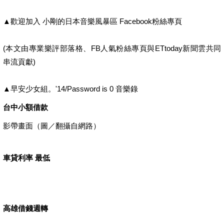
▲歡迎加入 小剛的日本音樂風暴區 Facebook粉絲專頁
(本文由專業樂評部落格、FB人氣粉絲專頁與ETtoday新聞雲共同
串流貢獻)
▲早安少女組。'14/Password is 0 音樂錄
台中小額借款
影帶畫面（圖／翻攝自網路）
車貸利率 最低
高雄借錢週轉