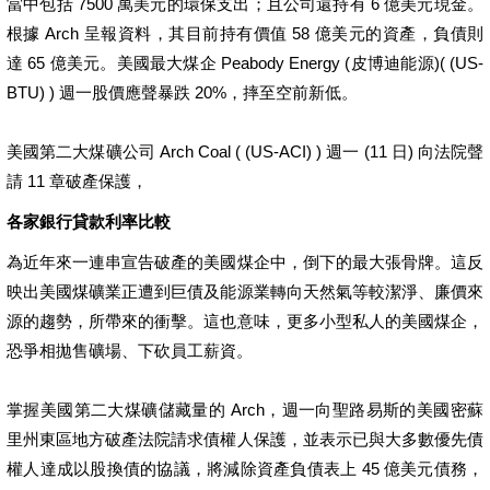
當中包括 7500 萬美元的環保支出；且公司還持有 6 億美元現金。
根據 Arch 呈報資料，其目前持有價值 58 億美元的資產，負債則
達 65 億美元。美國最大煤企 Peabody Energy (皮博迪能源)( (US-
BTU) ) 週一股價應聲暴跌 20%，摔至空前新低。
美國第二大煤礦公司 Arch Coal ( (US-ACI) ) 週一 (11 日) 向法院聲
請 11 章破產保護，
各家銀行貸款利率比較
為近年來一連串宣告破產的美國煤企中，倒下的最大張骨牌。這反
映出美國煤礦業正遭到巨債及能源業轉向天然氣等較潔淨、廉價來
源的趨勢，所帶來的衝擊。這也意味，更多小型私人的美國煤企，
恐爭相拋售礦場、下砍員工薪資。
掌握美國第二大煤礦儲藏量的 Arch，週一向聖路易斯的美國密蘇
里州東區地方破產法院請求債權人保護，並表示已與大多數優先債
權人達成以股換債的協議，將減除資產負債表上 45 億美元債務，