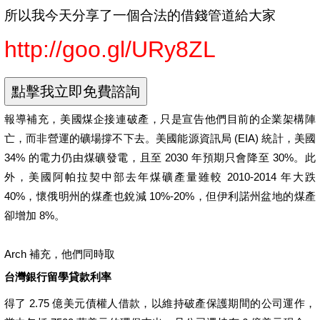
所以我今天分享了一個合法的借錢管道給大家
http://goo.gl/URy8ZL
報導補充，美國煤企接連破產，只是宣告他們目前的企業架構陣
亡，而非營運的礦場撐不下去。美國能源資訊局 (EIA) 統計，美國
34% 的電力仍由煤礦發電，且至 2030 年預期只會降至 30%。此
外，美國阿帕拉契中部去年煤礦產量雖較 2010-2014 年大跌
40%，懷俄明州的煤產也銳減 10%-20%，但伊利諾州盆地的煤產
卻增加 8%。
Arch 補充，他們同時取
台灣銀行留學貸款利率
得了 2.75 億美元債權人借款，以維持破產保護期間的公司運作，