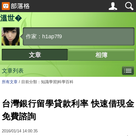
溫世�
作家：h1ap7f9
文章
相簿
文章列表
所有文章
/
目前分類：知識學習|科學百科
台灣銀行留學貸款利率 快速借現金
免費諮詢
2016
/
01
/
14
14:00:35