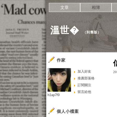
文章
相簿
溫世�
（
到舊版
）
作家
加入好友
20
推薦部落格
訂閱關注
留言給他
h1ap7f9
個人小檔案