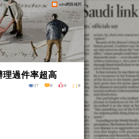
udn網路城邦
辦理過件率超高
17
0
0
0