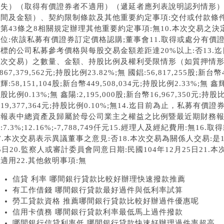
損失）（取得有價證券者不適用）（遞延者應列表說明認列情形）:
期間及金額）、契約限制條款及其他重要約定事項:交付或付款條件
第43條之8相關規定辦理其他重要約定事項:無10.本次交易之
位:依該私募有價證券訂定價格認購;董事會11.取得或處分有價證券
標的公司私募參考價格與每股交易金額差距達20%以上:否13.
次交易）之數量、金額、持股比例及權利受限情形（如質押情形）:燁輝
,867,379,562元;持股比例23.82%;無 國錩:56,817,255股;新台幣
輝:58,151,104股;新台幣449,508,034元;持股比例2.33%;無 鑫輝:
股比例0.13%;無 鑫陽:2,195,000股;新台幣16,967,350元;持股比
19,377,364元;持股比例0.10%;無14.迄目前為止，私募
務報表中總資產及歸屬於母公司業主之權益之比例暨最近期財務
:7.3%;12.16%;-7,788,749仟元15.經理人及經紀費用:無
7.本次交易表示異議董事之意見:否18.本次交易為關係人交易:是1
5日20.監察人或審計委員會同意日期:民國104年12月25日21
適用22.其他敘明事項:無
信貸 利率 哪間銀行貸款比較好辦理快速撥款推薦
有工作借錢 哪間銀行貸款最好過件與低利率試算
勞工貸款資格 推薦哪間銀行貸款比較好辦過件優惠呢
信用卡債務 哪間銀行貸款利率最低馬上過件撥款
哪間銀行信貸利率低 哪間銀行貸款快速好辦理過件率超高