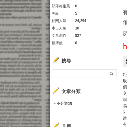
部落格推薦
：
0
等級
：
5
點閱人氣
：
24,294
本日人氣
：
10
文章創作
：
927
相簿數
：
0
搜尋
股
價
文章分類
不分類(0)
月曆