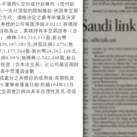
不適用9.交付或付款條件（含付款
:一次付清契約限制條款:依證券交易
決定方式、價格決定之參考依據及決策
標的公司每股淨值:8.0212.有價證
迄目前為止，累積持有本交易證券（含
:595,719,515股;新台幣
439,197,381元;持股比例2.27%;無
3,177,504股;新台幣24,562,106元;
例0.09%;無燁興:2,542,448股;新台
有價證券投資（含本次交易）占公司最近期財
報表中營運資金數
16.取得或處分之具體目的或用途:長期投資
9.董事會通過日期:民國104年12月
.本次交易會計師出具非合理性意見:否或