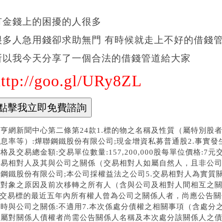
有金錢上的困擾的人很多
很多人急用錢卻求助無門 有時候就走上不好的借錢管道
所以我今天分享了一個合法的借錢管道給大家
http://goo.gl/URy8ZL
鉅亨網新聞中心第二條第24款1.標的物之名稱及性質（屬特別股
息率等）:燁聯鋼鐵股份有限公司;現金增資私募普通股2.事實發生日:
格及交易總金額:交易單位數量:157,200,000股每單位價格:7元交易總
交易相對人及其與公司之關係（交易相對人如屬自然人，且非公司
聯鋼鐵股份有限公司;本公司採權益法之公司5.交易相對人為實質
易對象之原因及前次移轉之所有人（含與公司及相對人間相互之關
6.交易標的最近五年內所有權人曾為公司之關係人者，尚應公告
當時與公司之關係:不適用7.本次係處分債權之相關事項（含處分
有屬對關係人債權者尚需公告關係人名稱及本次處分該關係人之債權