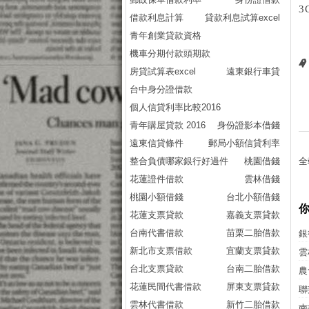
3
借款利息計算
貸款利息試算excel
青年創業貸款資格
機車分期付款頭期款
房貸試算表excel
遠東銀行車貸
台中身分證借款
個人信貸利率比較2016
青年購屋貸款 2016
身份證影本借錢
遠東信貸條件
郵局小額信貸利率
整合負債哪家銀行好過件
桃園借錢
全
花蓮證件借款
雲林借錢
桃園小額借錢
台北小額借錢
花蓮支票貸款
嘉義支票貸款
台南代書借款
苗栗二胎借款
銀
新北市支票借款
宜蘭支票貸款
雲
台北支票貸款
台南二胎借款
農
花蓮民間代書借款
屏東支票貸款
聯
雲林代書借款
新竹二胎借款
南