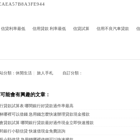
CAEA57B8A3FE944
信貸利率最低
信用貸款 利率最低
信貸試算
信用不良汽車貸款
站分類：
休閒生活
｜
旅人手札
自訂分類：
你可能會有興趣的文章：
行貸款試算表 哪間銀行好貸款過件率最高
林哪裡可以借錢 急用錢怎麼快速辦理貸款現金撥款
會貸款試算 哪間銀行貸款最好過件現金立即快速撥款
邦銀行小額信貸 快速借現金免費諮詢
投小額借貸 急用錢哪裡借錢可以快速撥款