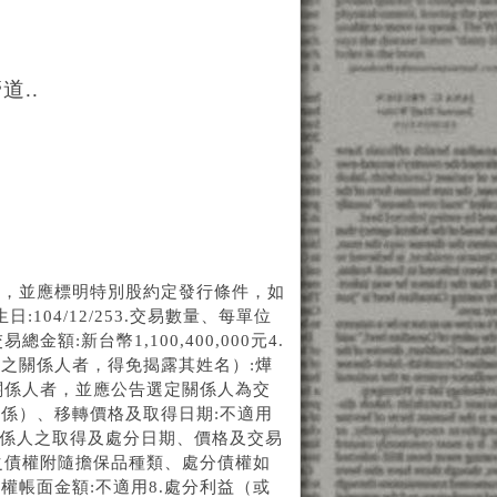
..
者，並應標明特別股約定發行條件，如
104/12/253.交易數量、每單位
金額:新台幣1,100,400,000元4.
之關係人者，得免揭露其姓名）:燁
關係人者，並應公告選定關係人為交
係）、移轉價格及取得日期:不適用
關係人之取得及處分日期、價格及交易
之債權附隨擔保品種類、處分債權如
帳面金額:不適用8.處分利益（或