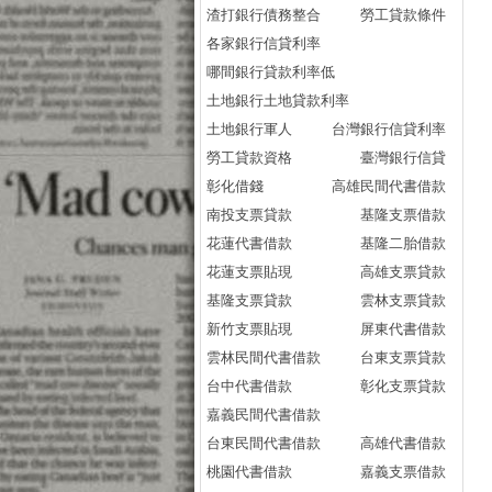
渣打銀行債務整合
勞工貸款條件
各家銀行信貸利率
哪間銀行貸款利率低
土地銀行土地貸款利率
土地銀行軍人
台灣銀行信貸利率
勞工貸款資格
臺灣銀行信貸
彰化借錢
高雄民間代書借款
南投支票貸款
基隆支票借款
花蓮代書借款
基隆二胎借款
花蓮支票貼現
高雄支票貸款
基隆支票貸款
雲林支票貸款
新竹支票貼現
屏東代書借款
雲林民間代書借款
台東支票貸款
台中代書借款
彰化支票貸款
嘉義民間代書借款
台東民間代書借款
高雄代書借款
桃園代書借款
嘉義支票借款