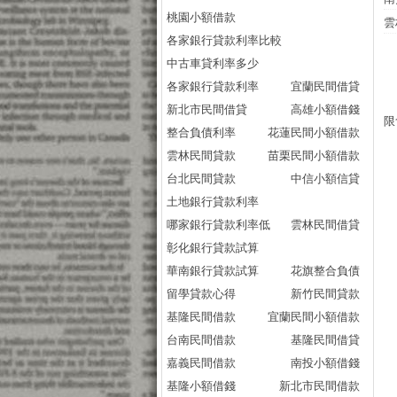
桃園小額借款
雲
各家銀行貸款利率比較
中古車貸利率多少
各家銀行貸款利率
宜蘭民間借貸
新北市民間借貸
高雄小額借錢
限
整合負債利率
花蓮民間小額借款
雲林民間貸款
苗栗民間小額借款
台北民間貸款
中信小額信貸
土地銀行貸款利率
哪家銀行貸款利率低
雲林民間借貸
彰化銀行貸款試算
華南銀行貸款試算
花旗整合負債
留學貸款心得
新竹民間貸款
基隆民間借款
宜蘭民間小額借款
台南民間借款
基隆民間借貸
嘉義民間借款
南投小額借錢
基隆小額借錢
新北市民間借款