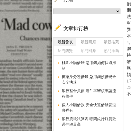
法
單
文章排行榜
券
本
最新發表
最新回應
最新推薦
4
聯
熱門瀏覽
熱門回應
熱門推薦
持
幣
桃園小額借錢 急用錢如何快速撥
款
額
苗栗身分證借錢 急用錢預借現金
1
安全快速
2
銀行整合負債 過件率審核申請流
不
程條件
個人小額借款 安全快速借錢管道
哪裡有
銀行貸款試算表 哪間銀行好貸款
過件率最高