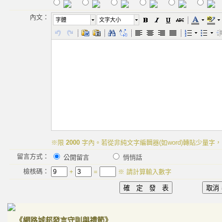
內文：
字體
文字大小
※限
2000
字內。若從非純文字編輯器(如word)轉貼少量字，
留言方式：
公開留言
悄悄話
檢核碼：
+
=
※ 請計算輸入數字
《網路城邦發言守則與禮節》