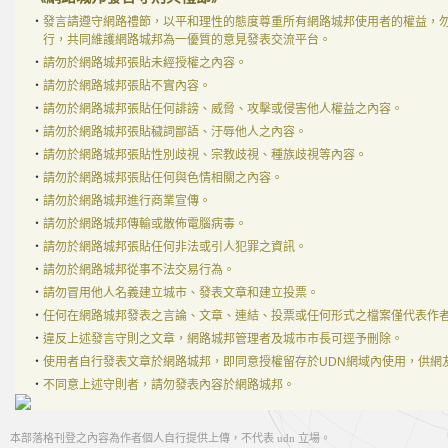
‧
發言請遵守網路禮節，以平和理性的態度尊重所有網路城邦使用者的權益，
行，共同維護網路城邦為一優質的意見發表交流平台。
‧
請勿於網路城邦張貼未經授權之內容。
‧
請勿於網路城邦張貼不實內容。
‧
請勿於網路城邦張貼任何誹謗、威脅、攻擊或侵害他人權益之內容。
‧
請勿於網路城邦張貼穢詞鄙語、汙辱他人之內容。
‧
請勿於網路城邦張貼性別歧視、宗教歧視、種族歧視等內容。
‧
請勿於網路城邦張貼任何與色情相關之內容。
‧
請勿於網路城邦進行商業宣傳。
‧
請勿於網路城邦傳輸或散佈電腦病毒。
‧
請勿於網路城邦張貼任何非法或引人犯罪之資訊。
‧
請勿於網路城邦從事不法交易行為。
‧
請勿冒用他人名義建立城市、發表文章和建立投票。
‧
任何在網路城邦發表之言論、文章、連結、投票或任何形式之檔案僅代表作
‧
違反上述發言守則之文章，網路城邦管理者及城市市長可逕予刪除。
‧
使用者自行發表文章於網路城邦，即同意授權留存於UDN網域內使用，供網
‧
不同意上述守則者，請勿發表內容於網路城邦。
本部落格刊登之內容為作者個人自行提供上傳，不代表 udn 立場。