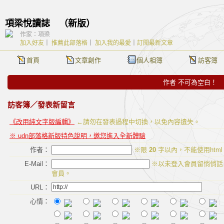
項梁悅讀誌
（
新版
）
作家：項梁
加入好友
｜
推薦此部落格
｜
加入我的最愛
｜
訂閱最新文章
首頁
文章創作
個人相簿
訪客簿
作者 不可為空白！
訪客簿
／發表新留言
《改用純文字版編輯》
←請勿在發表過程中切換，以免內容遺失。
※ udn部落格新版特色說明，邀您進入全新體驗
作者：
※限
20
字以內，不能使用htm
E-Mail：
※以未登入會員留悄悄話
會員。
URL：
心情：