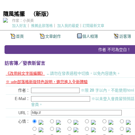
隨風搖擺
（
新版
）
作家：小英英
加入好友
｜
推薦此部落格
｜
加入我的最愛
｜
訂閱最新文章
首頁
文章創作
個人相簿
訪客簿
作者 不可為空白！
訪客簿
／發表新留言
《改用純文字版編輯》
←請勿在發表過程中切換，以免內容遺失。
※ udn部落格新版特色說明，邀您進入全新體驗
作者：
※限
20
字以內，不能使用htm
E-Mail：
※以未登入會員留悄悄話
會員。
URL：
心情：