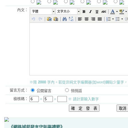
內文：
字體
文字大小
※限
2000
字內。若從非純文字編輯器(如word)轉貼少量字，
留言方式：
公開留言
悄悄話
檢核碼：
+
=
※ 請計算輸入數字
《網路城邦發言守則與禮節》