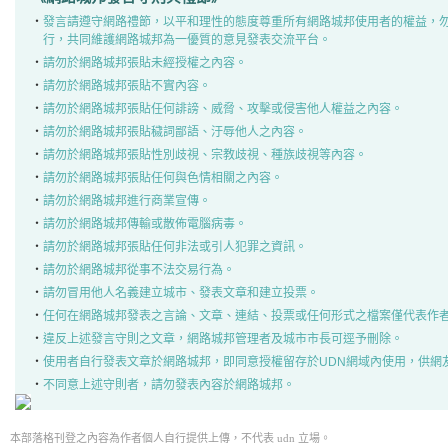
‧
發言請遵守網路禮節，以平和理性的態度尊重所有網路城邦使用者的權益，
行，共同維護網路城邦為一優質的意見發表交流平台。
‧
請勿於網路城邦張貼未經授權之內容。
‧
請勿於網路城邦張貼不實內容。
‧
請勿於網路城邦張貼任何誹謗、威脅、攻擊或侵害他人權益之內容。
‧
請勿於網路城邦張貼穢詞鄙語、汙辱他人之內容。
‧
請勿於網路城邦張貼性別歧視、宗教歧視、種族歧視等內容。
‧
請勿於網路城邦張貼任何與色情相關之內容。
‧
請勿於網路城邦進行商業宣傳。
‧
請勿於網路城邦傳輸或散佈電腦病毒。
‧
請勿於網路城邦張貼任何非法或引人犯罪之資訊。
‧
請勿於網路城邦從事不法交易行為。
‧
請勿冒用他人名義建立城市、發表文章和建立投票。
‧
任何在網路城邦發表之言論、文章、連結、投票或任何形式之檔案僅代表作
‧
違反上述發言守則之文章，網路城邦管理者及城市市長可逕予刪除。
‧
使用者自行發表文章於網路城邦，即同意授權留存於UDN網域內使用，供網
‧
不同意上述守則者，請勿發表內容於網路城邦。
本部落格刊登之內容為作者個人自行提供上傳，不代表 udn 立場。