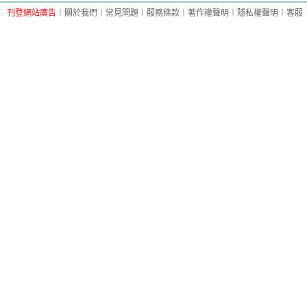
刊登網站廣告
︱
關於我們
︱
常見問題
︱
服務條款
︱
著作權聲明
︱
隱私權聲明
︱
客服