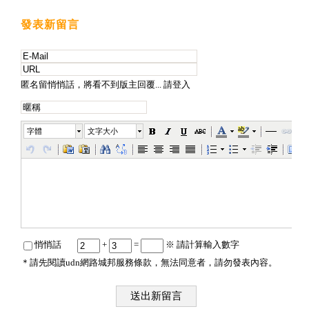
發表新留言
匿名留悄悄話，將看不到版主回覆...
請登入
字體
文字大小
悄悄話
+
=
※ 請計算輸入數字
＊請先閱
讀udn網路城邦服務條款
，無法同意者，請勿發表內容。
送出新留言