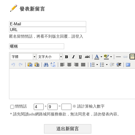
發表新留言
匿名留悄悄話，將看不到版主回覆...
請登入
字體
文字大小
悄悄話
+
=
※ 請計算輸入數字
＊請先閱
讀udn網路城邦服務條款
，無法同意者，請勿發表內容。
送出新留言