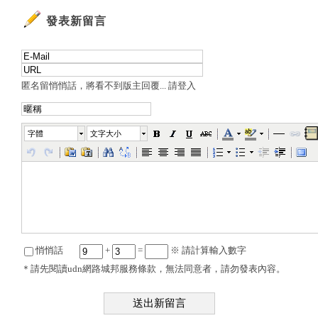
發表新留言
匿名留悄悄話，將看不到版主回覆...
請登入
字體
文字大小
悄悄話
+
=
※ 請計算輸入數字
＊請先閱
讀udn網路城邦服務條款
，無法同意者，請勿發表內容。
送出新留言