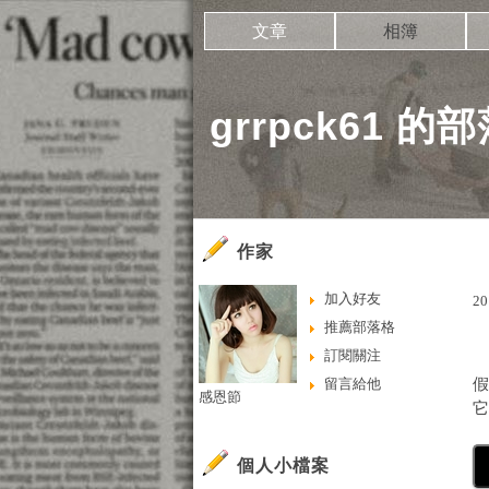
文章
相簿
grrpck61 的
作家
加入好友
20
推薦部落格
訂閱關注
留言給他
假
感恩節
個人小檔案