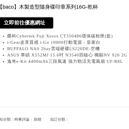
榮科Cybertek Fuji Xerox CT350486環保碳粉匣(藍)
i-Gear皮革質感 i-Go 10000行動電源 - 皇家白
BUFFALO NAS 2bay雲端硬碟LS220DE-空機
ASUS 華碩 X552MJ 15.6吋 N3540四核心 獨顯NV 920 2
逸奇e-Kit 4400mAh三段風速 強力勁涼充電風扇 UF-R8L
站分類：
時事評論
｜
財經
自訂分類：