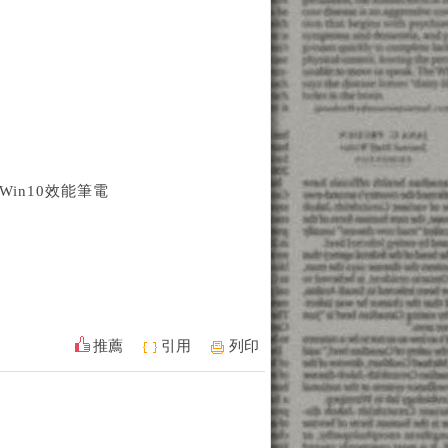
G Win10效能筆電
推薦
引用
列印