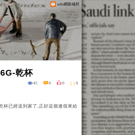
udn網路城邦
6G-乾杯
45
0
0
0
-乾杯已經送到家了,正好這個連假來給