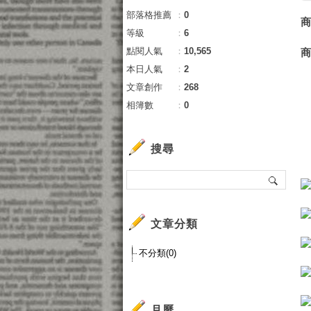
部落格推薦
：
0
等級
：
6
點閱人氣
：
10,565
本日人氣
：
2
文章創作
：
268
相簿數
：
0
搜尋
文章分類
不分類(0)
月曆