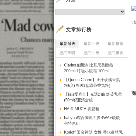
?
文章排行榜
最新發表
最新回應
最新推薦
熱門瀏覽
熱門回應
熱門推薦
Clarins克蘭詩 比基尼美體霜
200ml+呼啦小腹霜 100ml
【Queen Charm】止汗玫瑰香氛
粉6入(再送1盒綠茶香氛粉)
【Isis愛喜仕】光透幻白舒芙乳霜
(50ml)2瓶清倉組
HAIR MUCH 養髮精..
babyou綜合調理面膜BWA+暖暖
包特惠組
Korloff 鎏金神話 女性 香水身體乳