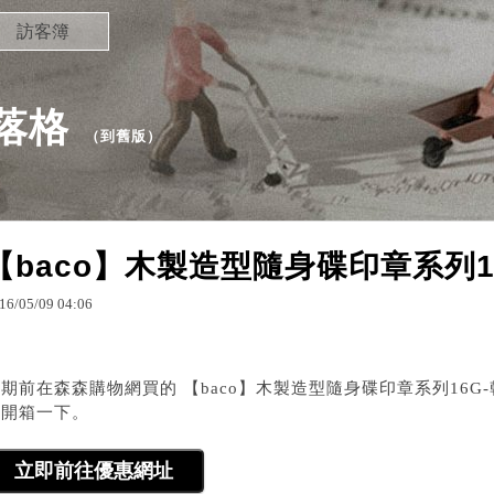
訪客簿
部落格
（
到舊版
）
【baco】木製造型隨身碟印章系列1
16
/
05
/
09
04
:
06
期前在森森購物網買的 【baco】木製造型隨身碟印章系列16G
它開箱一下。