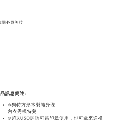
韓國必買美妝
商品訊息簡述
:
⊕獨特方形木製隨身碟
內衣秀模特兒
⊕超KUSO詞語可當印章使用，也可拿來送禮