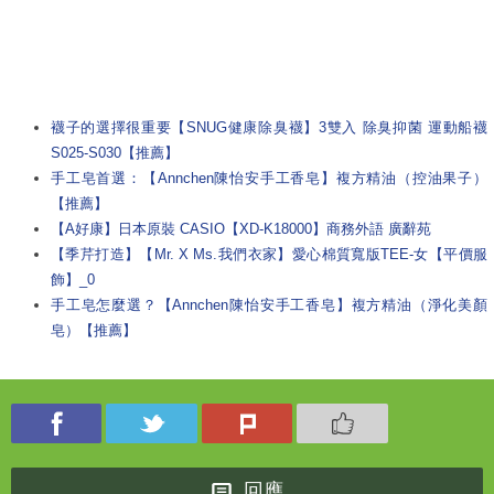
襪子的選擇很重要【SNUG健康除臭襪】3雙入 除臭抑菌 運動船襪
S025-S030【推薦】
手工皂首選：【Annchen陳怡安手工香皂】複方精油（控油果子）
【推薦】
【A好康】日本原裝 CASIO【XD-K18000】商務外語 廣辭苑
【季芹打造】【Mr. X Ms.我們衣家】愛心棉質寬版TEE-女【平價服
飾】_0
手工皂怎麼選？【Annchen陳怡安手工香皂】複方精油（淨化美顏
皂）【推薦】
回應