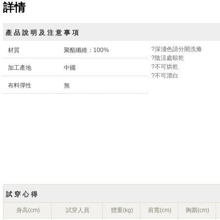
詳情
產 品 說 明 及 注 意 事 項
?深淺色請分開洗滌
材質
聚酯纖維：100%
?陰涼處晾乾
?不可烘乾
加工產地
中國
?不可漂白
布料彈性
無
試 穿 心 得
身高(cm)
試穿人員
體重(kg)
肩寬(cm)
胸圍(cm)