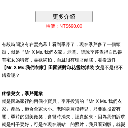
特價：NT$690.00
有段時間沒有在螢光幕上看到季芹了，現在季芹多了一個頭
銜，就是『Mr. X Ms. 我們衣家』老闆。話說季芹覺得自己很
有宅女的特質，喜歡網拍，而且很有理財頭腦，看看這件
【Mr. X Ms.我們衣家】田園派對印花雪紡洋裝-女
是不是很不
錯看呢？
疼惜兒女，季芹開業
就是因為家裡的兩個小寶貝，季芹投資的『Mr. X Ms. 我們衣
家』產品，適合全家大小。老闆身兼模特兒，只要跟投資有
關，季芹的甜美微笑，會暫時消失，認真起來：因為我們訴求
就是料子要好，可是在現在網站上的照片，我只看到版，就變