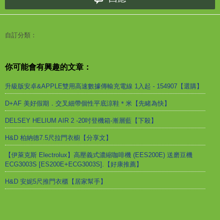
自訂分類：
你可能會有興趣的文章：
升級版安卓&APPLE雙用高速數據傳輸充電線 1入起 - 154907【選購】
D+AF 美好假期．交叉細帶個性平底涼鞋＊米【先睹為快】
DELSEY HELIUM AIR 2 -20吋登機箱-漸層藍【下殺】
H&D 柏納德7.5尺拉門衣櫥【分享文】
【伊萊克斯 Electrolux】高壓義式濃縮咖啡機 (EES200E) 送磨豆機
ECG3003S [ES200E+ECG3003S].【好康推薦】
H&D 安妮5尺推門衣櫃【居家幫手】