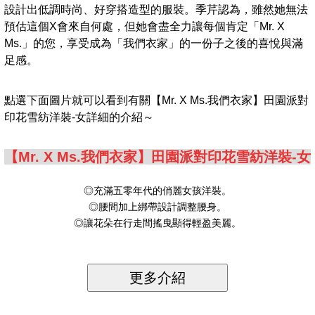
設計出低調時尚、好穿搭造型的服裝。季芹認為，雖然她無法
預估這個X會來自何處，但她會盡全力讓每個肯定「Mr. X
Ms.」的您，享受成為「我們衣家」的一份子之後的喜悅與滿
足感。
點選下面圖片就可以看到有關【Mr. X Ms.我們衣家】田園派對
印花雪紡洋裝-女詳細的介紹～
【Mr. X Ms.我們衣家】田園派對印花雪紡洋裝-女
◎充滿五零年代的俏麗女孩洋裝。
◎腰間加上綁帶設計調整腰身。
◎讓花朵在行走間搖曳顯得輕盈美麗。