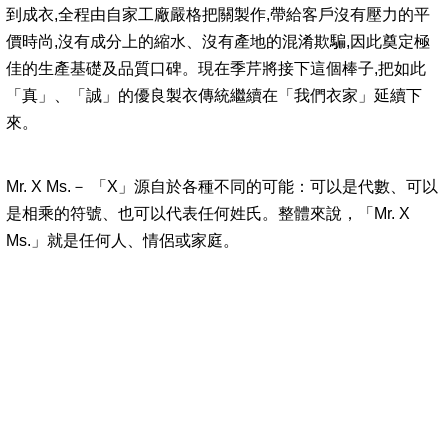
到成衣,全程由自家工廠嚴格把關製作,帶給客戶沒有壓力的平
價時尚,沒有成分上的縮水、沒有產地的混淆欺騙,因此奠定極
佳的生產基礎及品質口碑。現在季芹將接下這個棒子,把如此
「真」、「誠」的優良製衣傳統繼續在「我們衣家」延續下
來。
Mr. X Ms.－ 「X」源自於各種不同的可能：可以是代數、可以
是相乘的符號、也可以代表任何姓氏。整體來說，「Mr. X
Ms.」就是任何人、情侶或家庭。