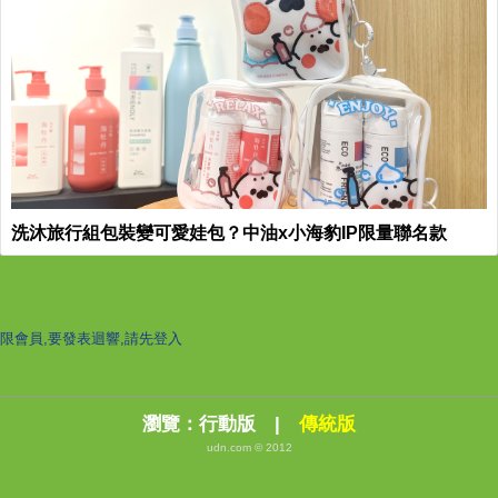
洗沐旅行組包裝變可愛娃包？中油x小海豹IP限量聯名款
限會員,要發表迴響,請先登入
瀏覽：
行動版
|
傳統版
udn.com © 2012