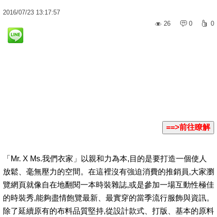
2016
/
07
/
23
13:17:57
26
0
0
「Mr. X Ms.我們衣家」以親和力為本,目的是要打造一個使人
放鬆、毫無壓力的空間。在這裡沒有強迫消費的推銷員,大家瀏
覽網頁就像自在地翻閱一本時裝雜誌,或是參加一場互動性極佳
的時裝秀,能夠盡情飽覽最新、最實穿的當季流行服飾與資訊。
除了延續原有的布料品質堅持,從設計款式、打版、基本的原料