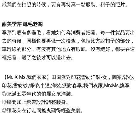
成我們在拍照的時候，要有再特寫一點服裝、料子的照片。
甜美季芹 龜毛老闆
季芹到底有多龜毛，看她如何為消費者把關。每一件貨品要出
去的時候，同樣也要再做一次檢查，包括比方說扣子的部分，
車縫線的部分，有沒有其他地方有瑕疵、沒有縫好，都要在這
裡把關，過了之後才可以送出去。
【Mr. X Ms.我們衣家】田園派對印花雪紡洋裝-女，圖案,背心,
印花,雪紡紗,綁帶,半透,洋裝,派對春季,我們衣家,MrxMs,換季
◎充滿五零年代的俏麗女孩洋裝。
◎腰間加上綁帶設計調整腰身。
◎讓花朵在行走間搖曳顯得輕盈美麗。