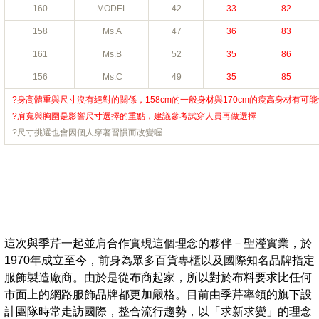
160
MODEL
42
33
82
158
Ms.A
47
36
83
161
Ms.B
52
35
86
156
Ms.C
49
35
85
?身高體重與尺寸沒有絕對的關係，158cm的一般身材與170cm的瘦高身材有可
?肩寬與胸圍是影響尺寸選擇的重點，建議參考試穿人員再做選擇
?尺寸挑選也會因個人穿著習慣而改變喔
這次與季芹一起並肩合作實現這個理念的夥伴－聖瀅實業，於
1970年成立至今，前身為眾多百貨專櫃以及國際知名品牌指定
服飾製造廠商。由於是從布商起家，所以對於布料要求比任何
市面上的網路服飾品牌都更加嚴格。目前由季芹率領的旗下設
計團隊時常走訪國際，整合流行趨勢，以「求新求變」的理念