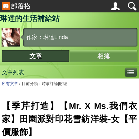
琳達的生活補給站
作家：琳達Linda
文章
相簿
文章列表
所有文章
/
目前分類：時事評論|財經
【季芹打造】【Mr. X Ms.我們衣
家】田園派對印花雪紡洋裝-女【平
價服飾】