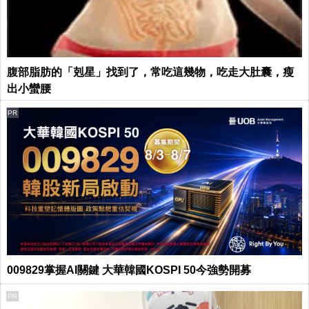
腹部脂肪的「剋星」找到了，常吃這幾物，吃走大肚囊，瘦
出小蠻腰
PR
009829掌握AI關鍵 大華韓國KOSPI 50今強勢開募
PR