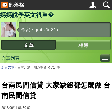
媽媽說學英文很重�
作家：gmbz0rl22u
文章
相簿
文章列表
所有文章
/
目前分類：知識學習|考試升學
台南民間信貸 大家缺錢都怎麼做 台
南民間信貸
2016
/
09
/
11
06:50:02