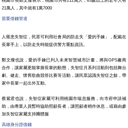
桃園市長鄭文燦表示，桃園市共有212萬人，65歲以上的老年人有
21萬人，其中就有1萬7000
苗栗借錢管道
人罹患失智症，民眾可利用社會局的防走失「愛的手鍊」，配戴在
長輩手上，以防走失時能提供警方重點資訊。
鄭文燦也說，愛的手鍊已列入未來智慧城市計畫，將與GPS廠商
合作，讓家屬更能掌握長輩的動態，失智症月系列活動則包括舞台
劇、健走、懷舊歌曲競答比賽等活動，讓民眾認識失智症之餘，帶
家中長輩一起出外互動。
蔡紫君也說，失智症家屬可利用桃園市喘息服務，向市府申請補
助，由專業人員暫時協助照顧長者，讓照顧者稍作休息，或藉由參
加失智症家屬支持團體服
高雄身分證借錢