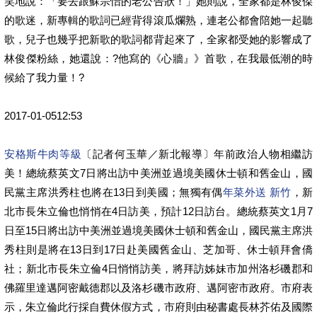
笑地說：「要去跟蘇宗怡的老公告狀！」她則說，全家都是林俊傑
的歌迷，新專輯的歌詞已經背得滾瓜爛熟，連老公都會陪她一起聽
歌，兒子也幾乎把新歌的歌詞都背起來了，全家都受她的影響成了
林俊傑粉絲，她還說：?他寫的《心牆』》首歌，在我最低潮的時
候給了我力量！?
2017-01-0512:53
安格斯牛肉等級
〔記者何玉華／新北報導〕年前政治人物相繼訪
美！總統蔡英文7日將出訪中美洲並過境美國休士頓和舊金山，國
民黨主席洪秀柱也將在13日到美國；無獨有偶
年菜外送 新竹
，新
北市長朱立倫也悄悄在4日訪美，預計12日訪台。總統蔡英文1月7
日至15日將出訪中美洲並過境美國休士頓和舊金山，國民黨主席洪
秀柱則是將在13日到17日赴美國舊金山、芝加哥、休士頓拜會僑
社；新北市長朱立倫4日悄悄訪美，將拜訪姊妹市加州洛杉磯郡和
佛羅里達邁阿密戴德郡以及洛杉磯市政府、邁阿密市政府。市府表
示，朱立倫此行採自費休假方式，市府則由秘書處長林芥佑及國際