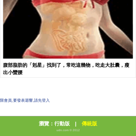
腹部脂肪的「剋星」找到了，常吃這幾物，吃走大肚囊，瘦
出小蠻腰
限會員,要發表迴響,請先登入
瀏覽：
行動版
|
傳統版
udn.com © 2012