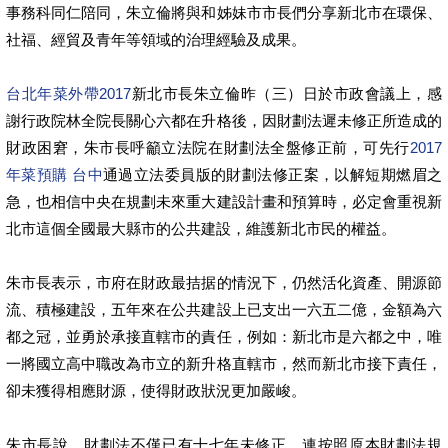
事務科同仁陪同，朱立倫將與和姊妹市市長們分享新北市在環保、
社福、經貿及青年等領域的治理經驗及成果。
台北年菜外帶2017
新北市長朱立倫昨（三）日於市政會議上，感
謝行政院林全院長關心六都在升格後，因財劃法遲未修正所造成的
財政困窘，朱市長呼籲立法院在財劃法全盤修正前，可先行
2017
年菜預購 台中
通過立法委員版的財劃法修正案，以解短期燃眉之
急，也相信中央在規劃未來重大建設計畫和預算時，必定會重視新
北市這個全國最大縣市的公共建設，維護新北市民的權益。
朱市長表示，市府在財政最拮据的情況下，仍然活化資產、開源節
流、積極建設，五年來在公共建設上已支出一六五二億，金額為六
都之冠，並勇於承接直轄市的責任，例如：新北市是六都之中，唯
一將國立高中職改為市立的新升格直轄市，然而新北市接下責任，
卻未獲得相應財源，使得財政狀況更加嚴峻。
朱市長說，財劃法不僅已有十七年未修正，連按照原本財劃法規