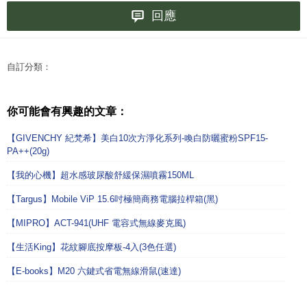
回應
自訂分類：
你可能會有興趣的文章：
【GIVENCHY 紀梵希】美白10次方淨化系列-喚白防曬蜜粉SPF15-
PA++(20g)
【我的心機】超水感玻尿酸舒緩保濕噴霧150ML
【Targus】Mobile ViP 15.6吋極簡商務電腦拉桿箱(黑)
【MIPRO】ACT-941(UHF 電容式無線麥克風)
【生活King】花紋腳底按摩板-4入(3色任選)
【E-books】M20 六鍵式省電無線滑鼠(速達)