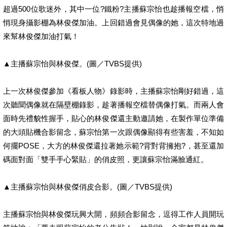
超過500位歌迷外，其中一位?鐵粉?主播蘇宗怡也趁播報空檔，悄
悄現身攝影棚為林俊傑加油。上回錯過會見偶像的她，這次特地過
來幫林俊傑加油打氣！
▲主播蘇宗怡與林俊傑。(圖／TVBS提供)
上一次林俊傑參加《看板人物》錄影時，主播蘇宗怡剛好錯過，這
次聽聞偶像就在隔壁棚錄影，趁著播報空檔替偶像打氣。而兩人會
面時先禮貌性握手，貼心的林俊傑還主動邀請她，在製作單位準備
的大頭貼機合影留念，蘇宗怡第一次跟偶像顯得有些害羞，不知如
何擺POSE，大方的林俊傑還拉著她示範?背對背擁抱?，甚至還加
碼面對面「雙手手心緊貼」的俏皮照，更讓蘇宗怡滿臉通紅。
▲主播蘇宗怡與林俊傑俏皮合影。(圖／TVBS提供)
主播蘇宗怡與林俊傑玩興大開，頻頻合影留念，逗得工作人員開玩