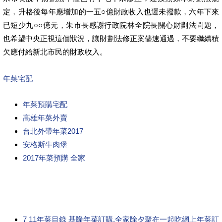
定，升格後每年應增加的一五○億財政收入也遲未撥款，六年下來
已短少九○○億元，朱市長感謝行政院林全院長關心財劃法問題，
也希望中央正視這個狀況，讓財劃法修正案儘速通過，不要繼續積
欠應付給新北市民的財政收入。
年菜宅配
年菜預購宅配
高雄年菜外賣
台北外帶年菜2017
安格斯牛肉堡
2017年菜預購 全家
7 11年菜目錄 基隆年菜訂購,全家除夕聚在一起吃網上年菜訂