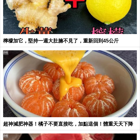
檸檬加它，堅持一週大肚腩不見了，重新回到45公斤
PR
超神減肥神器！橘子不要直接吃，加點這個！體重天天下降
PR