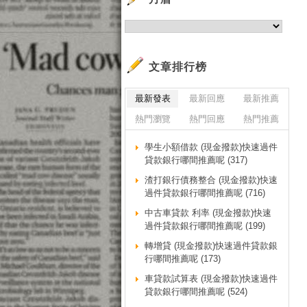
保
保
辦
辦
文章排行榜
買
最新發表
最新回應
最新推薦
買
熱門瀏覽
熱門回應
熱門推薦
買
買
學生小額借款 (現金撥款)快速過件
買
貸款銀行哪間推薦呢 (317)
買
渣打銀行債務整合 (現金撥款)快速
買
過件貸款銀行哪間推薦呢 (716)
買
中古車貸款 利率 (現金撥款)快速
過件貸款銀行哪間推薦呢 (199)
買
買
轉增貸 (現金撥款)快速過件貸款銀
行哪間推薦呢 (173)
買
車貸款試算表 (現金撥款)快速過件
買
貸款銀行哪間推薦呢 (524)
買