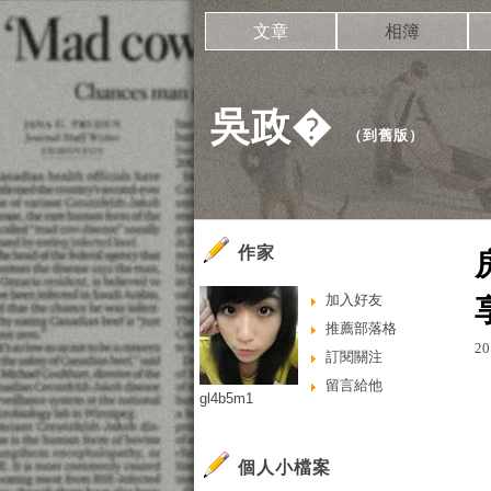
文章
相簿
吳政�
（
到舊版
）
作家
加入好友
推薦部落格
20
訂閱關注
留言給他
gl4b5m1
個人小檔案