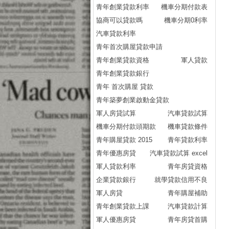
青年創業貸款利率
機車分期付款表
房
協商可以貸款嗎
機車分期0利率
房
汽車貸款利率
房
青年首次購屋貸款申請
房
青年創業貸款資格
軍人貸款
房
青年創業貸款銀行
房
青年 首次購屋 貸款
房
青年築夢創業啟動金貸款
房
軍人房貸試算
汽車貸款試算
房
機車分期付款頭期款
機車貸款條件
房
青年購屋貸款 2015
青年貸款利率
房
青年優惠房貸
汽車貸款試算 excel
房
軍人貸款利率
青年房貸資格
房
企業貸款銀行
就學貸款信用不良
房
軍人房貸
青年購屋補助
房
青年創業貸款上課
汽車貸款計算
房
軍人優惠房貸
青年房貸首購
房