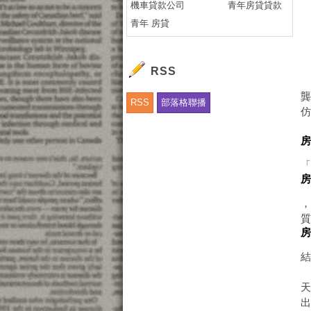
機車貸款公司
青年房貸貸款
房
青年 房貸
房
房
房
RSS
豐
RSS
部落格聯播
房
出