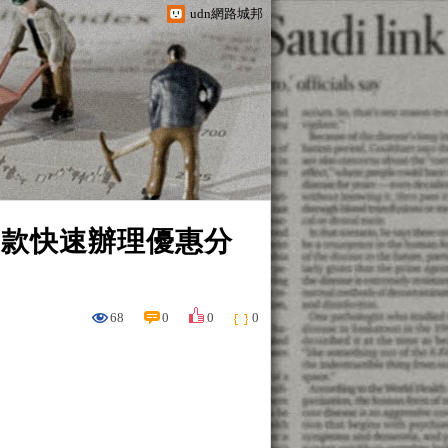
udn網路城邦
貸款快速辦理優惠分
68
0
0
0