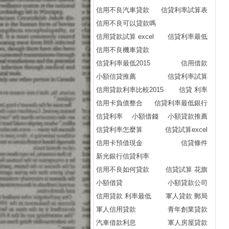
信用不良汽車貸款
信貸利率試算表
房
信用不良可以貸款嗎
房
信用貸款試算 excel
信貸利率最低
房
信用不良機車貸款
房
信貸利率最低2015
信用借款
房
小額信貸推薦
信貸利率試算
房
信用貸款利率比較2015
信貸 利率
房
信用卡負債整合
信貸利率最低銀行
房
信貸利率
小額借錢
小額貸款推薦
房
信貸利率怎麼算
信貸試算excel
房
信用卡預借現金
信貸條件
房
新光銀行信貸利率
房
信用不良如何貸款
信貸試算 花旗
房
小額借貸
小額貸款公司
房
信用貸款 利率最低
軍人貸款 郵局
房
軍人信用貸款
青年創業貸款
房
汽車借款利息
軍人房屋貸款
房