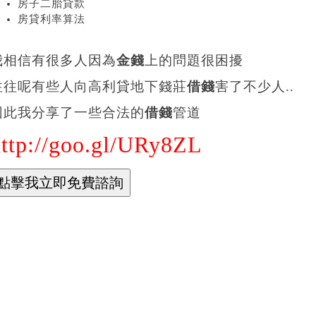
房子二胎貸款
房貸利率算法
我相信有很多人因為
金錢
上的問題很困擾
往往呢有些人向高利貸地下錢莊
借錢
害了不少人..
因此我分享了一些合法的
借錢
管道
http://goo.gl/URy8ZL
04原住民微笑貸款條件
yota車貸試算
單貸款利率
單借款 試算
單借款利息
單借款利率