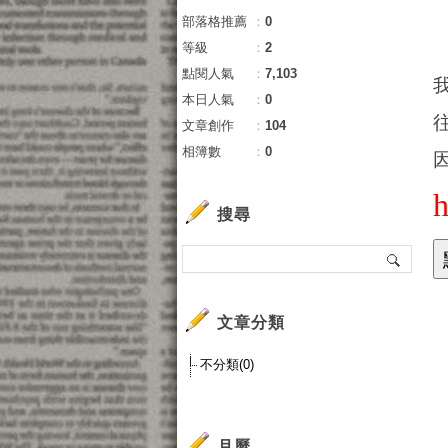
部落格推薦
：
0
等級
：
2
點閱人氣
：
7,103
本日人氣
：
0
文章創作
：
104
相簿數
：
0
搜尋
1
文章分類
to
保
不分類(0)
保
保
保
月曆