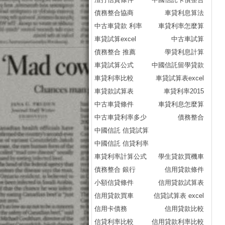
沒
債務整合協商
車貸利息算法
免
中古車貸款 利率
車貸利率怎麼算
民
車貸試算excel
中古車試算
民
債務整合 推薦
學貸利息計算
房
車貸試算公式
中國信託留學貸款
房
車貸利率比較
車貸試算表excel
房
車貸款試算表
車貸利率2015
房
中古車貸條件
車貸利息怎麼算
房
中古車貸利率多少
債務整合
房
中國信託 信貸試算
房
中國信託 信貸利率
房
車貸利率計算公式
學生貸款買機車
房
債務整合 銀行
信用貸款條件
房
小額信貸條件
信用貸款試算表
房
信用貸款買車
信貸試算表 excel
房
信用卡債務
信用貸款比較
房貸
信貸利率比較
信用貸款利率比較
房