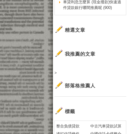
車貸利息怎麼算 (現金撥款)快速過
買
件貸款銀行哪間推薦呢 (900)
買
買
買
精選文章
買
買
買
我推薦的文章
買
買
>
沒
沒
部落格推薦人
沒
沒
沒
標籤
沒
沒
整合負債貸款
中古汽車貸款試算
沒
渣打信貸條件
中國信託卡債整合