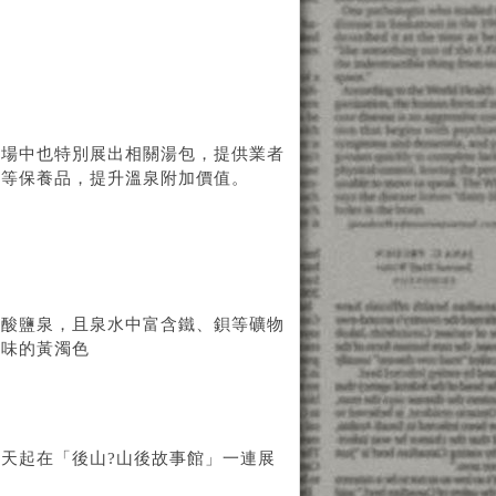
展場中也特別展出相關湯包，提供業者
膜等保養品，提升溫泉附加價值。
碳酸鹽泉，且泉水中富含鐵、鋇等礦物
鏽味的黃濁色
天起在「後山?山後故事館」一連展