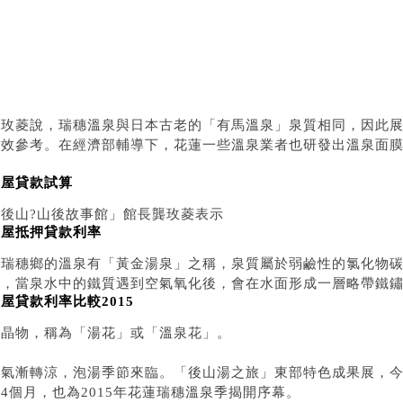
屋修繕申請
屋轉貸
屋二胎貸款
屋二胎貸款銀行
田汽車貸款試算
龔玫菱說，瑞穗溫泉與日本古老的「有馬溫泉」泉質相同，因此
仿效參考。在經濟部輔導下，花蓮一些溫泉業者也研發出溫泉面
房屋貸款試算
「後山?山後故事館」館長龔玫菱表示
房屋抵押貸款利率
，瑞穗鄉的溫泉有「黃金湯泉」之稱，泉質屬於弱鹼性的氯化物
質，當泉水中的鐵質遇到空氣氧化後，會在水面形成一層略帶鐵
屋貸款利率比較2015
結晶物，稱為「湯花」或「溫泉花」。
天氣漸轉涼，泡湯季節來臨。「後山湯之旅」東部特色成果展，今
4個月，也為2015年花蓮瑞穗溫泉季揭開序幕。