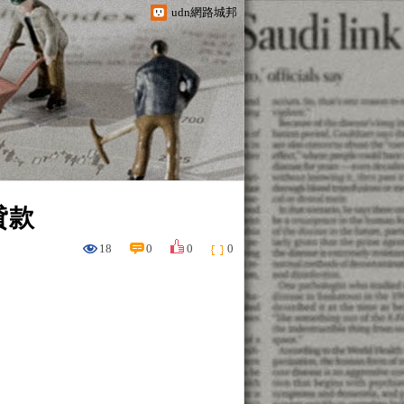
udn網路城邦
貸款
18
0
0
0