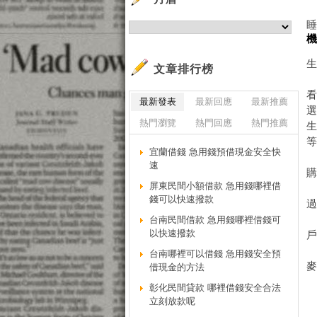
文章排行榜
看
最新發表
最新回應
最新推薦
選
熱門瀏覽
熱門回應
熱門推薦
生
宜蘭借錢 急用錢預借現金安全快
速
屏東民間小額借款 急用錢哪裡借
錢可以快速撥款
台南民間借款 急用錢哪裡借錢可
以快速撥款
台南哪裡可以借錢 急用錢安全預
借現金的方法
彰化民間貸款 哪裡借錢安全合法
立刻放款呢