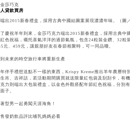
▲金莎巧克
軍人貸款買房
力端出2015新春禮盒，採用古典中國結圖案展現濃濃年味。（圖
為了慶祝羊年到來，金莎巧克力端出2015新春禮盒，採用古典中
配紅色祝福，襯托喜氣洋洋的過節氣氛，包含24粒裝金鑽、32粒
55元、459元，讓親朋好友在春節相聚時，可一同品嚐。
回到未來的時空旅行車將重新生產
年伴手禮想送點不一樣的東西，Krispy Kreme推出羊年農
年生肖、吉祥話，若活動期間購買就送限量紅包袋及刮刮卡，有機
巧克力則端出大包裝禮盒，以金色外觀搭配年節紅色祝福，分別有2
有面子。
跟著型男一起勇闖天涯海角！
市售發奶飲品評比哺乳媽媽必看