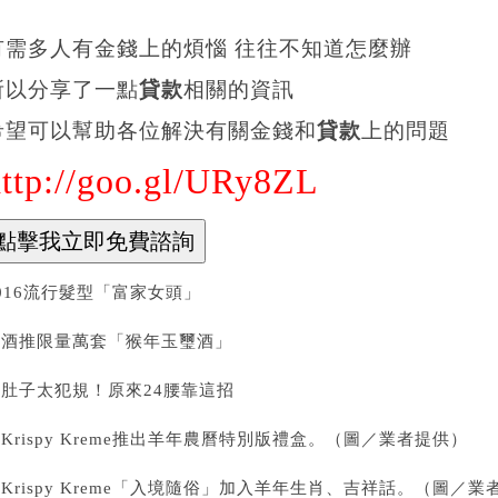
有需多人有金錢上的煩惱 往往不知道怎麼辦
所以分享了一點
貸款
相關的資訊
希望可以幫助各位解決有關金錢和
貸款
上的問題
http://goo.gl/URy8ZL
016流行髮型「富家女頭」
金酒推限量萬套「猴年玉璽酒」
這肚子太犯規！原來24腰靠這招
Krispy Kreme推出羊年農曆特別版禮盒。（圖／業者提供）
Krispy Kreme「入境隨俗」加入羊年生肖、吉祥話。（圖／業