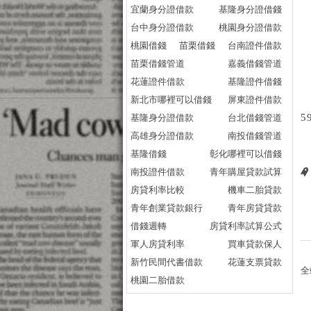
宜蘭身分證借款
基隆身分證借錢
台中身分證借款
桃園身分證借款
桃園借錢
苗栗借錢
台南證件借款
苗栗借錢管道
嘉義借錢管道
花蓮證件借款
基隆證件借錢
新北市哪裡可以借錢
屏東證件借款
5
基隆身分證借款
台北借錢管道
高雄身分證借款
南投借錢管道
基隆借錢
彰化哪裡可以借錢
南投證件借款
青年購屋貸款試算
房貸利率比較
機車二胎貸款
青年創業貸款銀行
青年房貸貸款
借錢週轉
房貸利率試算公式
軍人房貸利率
買車貸款保人
新竹民間代書借款
花蓮支票貸款
全
桃園二胎借款