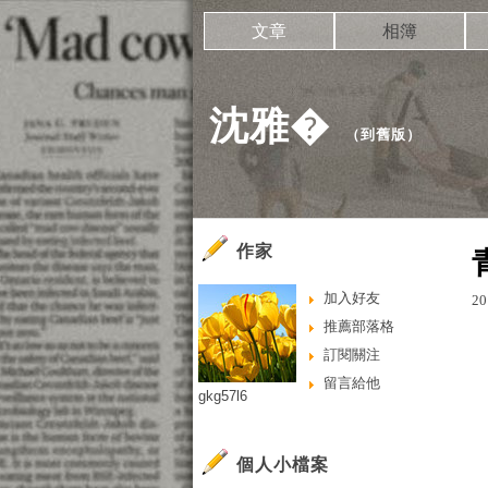
文章
相簿
沈雅�
（
到舊版
）
作家
加入好友
20
推薦部落格
訂閱關注
留言給他
gkg57l6
個人小檔案