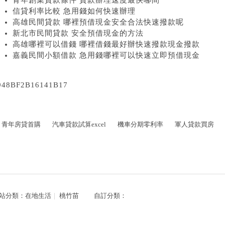
青年創業貸款條件 貸款辦理速度最快哪間
信貸利率比較 急用錢如何快速辦理
高雄民間貸款 哪裡預借現金安全合法快速撥款呢
新北市民間貸款 安全預借現金的方法
高雄哪裡可以借錢 哪裡借錢最好辦快速撥款現金撥款
嘉義民間小額借款 急用錢哪裡可以快速立即預借現金
948BF2B16141B17
青年房貸首購
汽車貸款試算excel
機車分期零利率
軍人貸款買房
站分類：
在地生活
｜
桃竹苗
自訂分類：