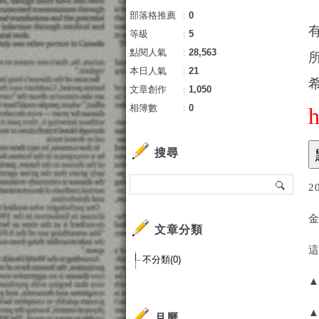
部落格推薦
：
0
等級
：
5
點閱人氣
：
28,563
本日人氣
：
21
文章創作
：
1,050
相簿數
：
0
搜尋
2
文章分類
不分類(0)
▲
▲
月曆