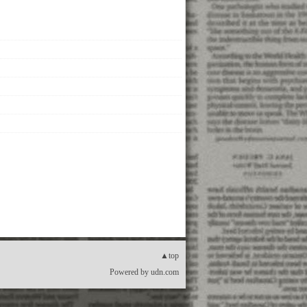
▲top
Powered by
udn.com