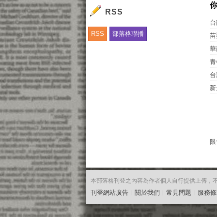
RSS
台
RSS
部落格聯播
苗
華
青
台
新
限
本部落格刊登之內容為作者個人自行提供上傳，不代表
刊登網站廣告
︱
關於我們
︱
常見問題
︱
服務條