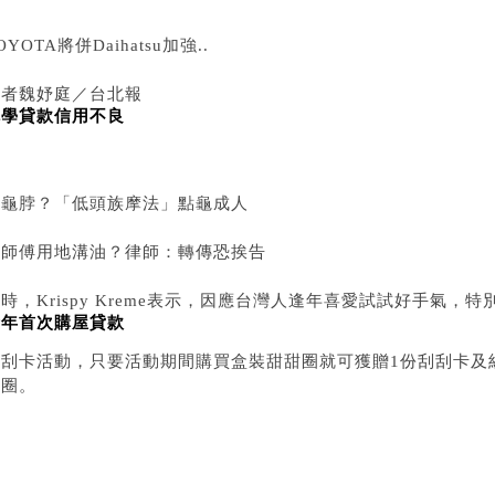
OYOTA將併Daihatsu加強..
記者魏妤庭／台北報
就學貸款信用不良
導
烏龜脖？「低頭族摩法」點龜成人
康師傅用地溝油？律師：轉傳恐挨告
時，Krispy Kreme表示，因應台灣人逢年喜愛試試好手氣，
青年首次購屋貸款
刮刮卡活動，只要活動期間購買盒裝甜甜圈就可獲贈1份刮刮卡及
甜圈。