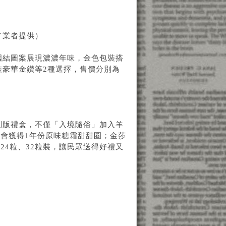
／業者提供）
國結圖案展現濃濃年味，金色包裝搭
裝豪華金鑽等2種選擇，售價分別為
曆特別版禮盒，不僅「入境隨俗」加入羊
會獲得1年份原味糖霜甜甜圈；金莎
4粒、32粒裝，讓民眾送得好禮又