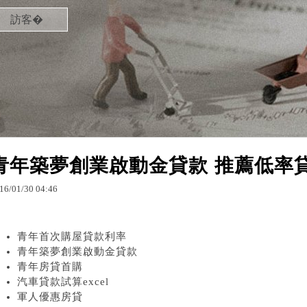
訪客�
青年築夢創業啟動金貸款 推薦低率
16
/
01
/
30
04
:
46
青年首次購屋貸款利率
青年築夢創業啟動金貸款
青年房貸首購
汽車貸款試算excel
軍人優惠房貸