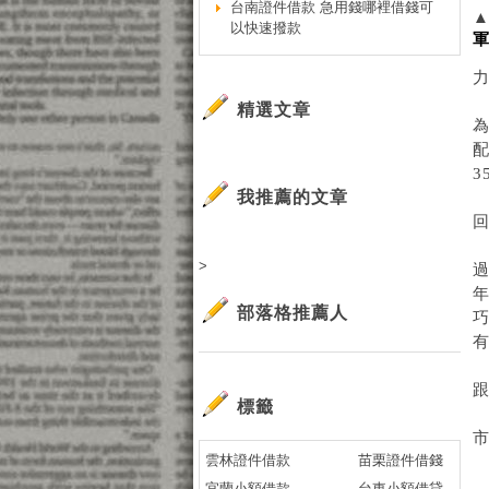
台南證件借款 急用錢哪裡借錢可
以快速撥款
精選文章
3
我推薦的文章
>
過
部落格推薦人
標籤
雲林證件借款
苗栗證件借錢
宜蘭小額借款
台東小額借貸