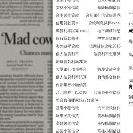
雲林小額借款
基隆民間借款
T
台南民間貸款
台新銀行信貸好過嗎
信用貸款買車
貸款利息試算excel
車貸利率試算 excel
地下錢莊利息
銀行貸款條件
中古車貸條件
海外遊學貸款
信用貸款比較2016
個人信貸利率
信貸利率怎麼算
房屋貸款利率2016
大眾銀行債務整合
購屋貸款利率
個人信貸利率試算
負債整合條件
同
台新銀行小額信貸
台北哪裡可以借錢
台南身分證借款
整合負債哪家銀行好過件
基隆小額借款
汽車貸款條件
屏東民間借貸
雲林民間借貸
高雄民間借貸
南投民間借款
苗栗小額借貸
高雄小額借錢