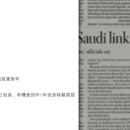
特別規畫新年
紅包袋，有機會刮中1年份原味糖霜甜