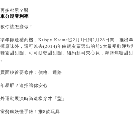
睡再多都累？醫
機車分期零利率
生教你該怎麼做！
準年節送禮商機，Krispy Kreme從2月1日到2月28日間，
擇原味外，還可以去(2014)年由網友票選出的前5大最受歡迎
糖霜甜甜圈、可可餅乾甜甜圈、紐約起司夾心貝，海鹽焦糖甜甜圈
等。
購買面膜首要條件：價格、通路
過年暴肥？這招讓你安心
戶外運動展演時尚這樣穿才「型」
麥當勞瘋妖怪手錶！推8款玩具