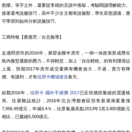
愈懼」等字之外，還要從李靖的言談中推敲，考驗閱讀理解能力。
接著還考說服技巧，高中不少古文都有說服類，學生若曾讀過，應
可學習到如何分析說服技巧。
工商時報【蔡惠芳╱台北報導】
走過悶房市的2016年，展望金雞年房市，一例一休政策形成潛在
島內微型通膨的壓力，不得輕忽，加上「自住輕稅」的有利環境佔
上風，預期2017年房市成交量將有機會放大，不過，賣方有降
價、有讓利，才有
信用卡機場接送
春天。
綜觀2016年，
信用卡 國外手續費 2017
已呈現價跌量縮的震盪格
局。住展雜誌統計，2016年北台灣都會區預售新屋推案量僅
7,956.49億元，年減6.4％，比景氣最高點2013年1兆3,400億餘元
相比，已萎縮5,500億元。