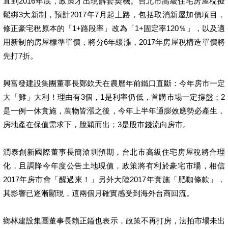
直到2016年底，政策才出現解套契機。台北市高級住宅房屋稅擬
鬆綁3大新制，預計2017年7月起上路，包括取消新屋加價項目，
修正豪宅稅原本的「1+路段率」改為「1+固定率120％」，以及適
用新制的房屋標準單價，將分6年緩漲，2017年房屋稅構造單價將
先打7折。
興富發建設集團董事長鄭欽天在農曆年前鐵口直斷：今年房市一定
大「雞」大利！理由有3個，1是利率仍低，首購市場一定撐盤；2
是一例一休實施，萬物皆漲之後，今年上半年通膨效應勢必產生，
房地產在保值需求下，脫穎而出；3是股市錢流向房市。
潤泰創新國際董事長簡滄圳預期，台北市高級住宅房屋稅將合理
化，且調降今年度公告土地現值，政策將有利於豪宅市場，相信
2017年房市會「醒過來！」另外大陸2017年實施「肥咖條款」，
其影響已逐漸顯現，這兩個月確實感受到海外台商回流。
鄉林建設集團董事長賴正鎰也表示，政策不再打房，法拍市場未出