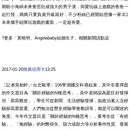
期盼小海綿未來會茁壯成強大的男子漢，與愛玩線上遊戲的爸爸一
起打怪，媽媽只要負責升級就好，不少粉絲已經開始想像一家3口
未來攜手組隊玩遊戲的畫面，一定超有愛。
?更多「黃曉明、Angelababy結婚生子」相關新聞請點這
2017-01-20
推薦信用卡
13:25
〔記者吳柏軒／台北報導〕106學測國文科甫結束，其中非選擇題
的作文題目為「關於經驗的N種思考」，高中老師認為題目好發揮
但「易寫難攻」，學生可從新聞、生活經驗發揮，如政治素人沒經
驗卻高票當選、人們無法從歷史經驗學會教訓等，都是可以闡述的
角度。今年作文題目是「關於經驗的N種思考」，要考生從「有經
驗」、「無經驗」的利弊得失、阻力或助力等分析事件性質、發展