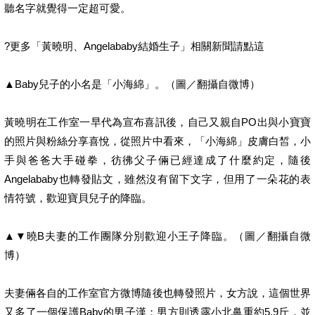
聽名字就覺得一定超可愛。
?更多「黃曉明、Angelababy結婚生子」相關新聞請點這
▲Baby兒子的小名是「小海綿」。（圖／翻攝自微博）
黃曉明在工作室一早代為宣布喜訊後，自己又親自PO出與小寶寶
的照片與粉絲分享喜悅，從照片中看來，「小海綿」皮膚白皙，小
手與爸爸大手碰拳，彷彿父子倆已經達成了什麼約定，隨後
Angelababy也轉發貼文，雖然沒有留下文字，但用了一朵花的表
情符號，歡迎寶貝兒子的降臨。
▲▼曉B夫妻的工作團隊分別歡迎小王子降臨。（圖／翻攝自微
博）
夫妻倆各自的工作室官方微博隨後也轉發照片，女方說，這個世界
又多了一個保護Baby的男子漢；男方則透露小北鼻重約5.9斤，並