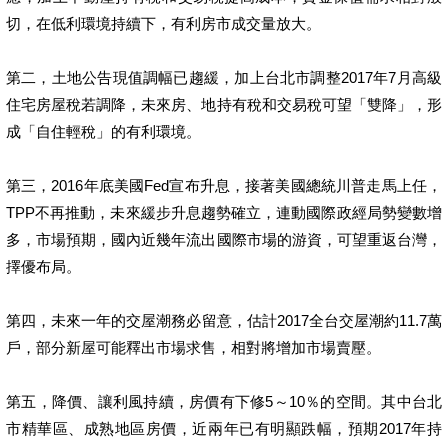
切，在低利環境持續下，有利房市成交量放大。
第二，土地公告現值調幅已趨緩，加上台北市調整2017年7月高級
住宅房屋稅若調降，未來房、地持有稅和交易稅可望「雙降」，形
成「自住輕稅」的有利環境。
第三，2016年底美國Fed宣布升息，接著美國總統川普走馬上任，
TPP不再推動，未來緩步升息趨勢確立，連動國際政經局勢變數增
多，市場預期，國內近幾年流出國際市場的游資，可望重返台灣，
擇優布局。
第四，未來一年的交屋潮務必留意，估計2017全台交屋潮約11.7萬
戶，部分新屋可能釋出市場求售，相對將增加市場賣壓。
第五，降價、讓利風持續，房價有下修5～10％的空間。其中台北
市精華區、成熟地區房價，近兩年已有明顯跌幅，預期2017年持