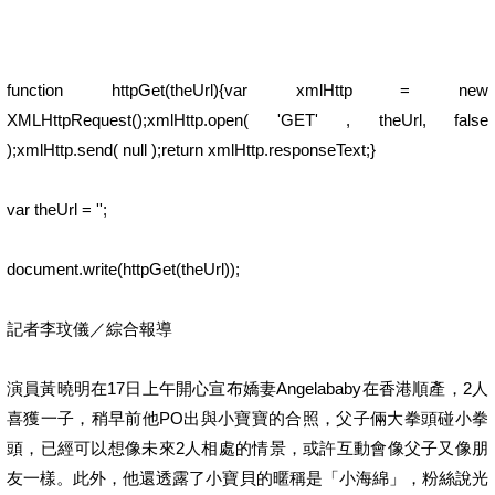
function httpGet(theUrl){var xmlHttp = new
XMLHttpRequest();xmlHttp.open( 'GET' , theUrl, false
);xmlHttp.send( null );return xmlHttp.responseText;}
var theUrl = '';
document.write(httpGet(theUrl));
記者李玟儀／綜合報導
演員黃曉明在17日上午開心宣布嬌妻Angelababy在香港順產，2人
喜獲一子，稍早前他PO出與小寶寶的合照，父子倆大拳頭碰小拳
頭，已經可以想像未來2人相處的情景，或許互動會像父子又像朋
友一樣。此外，他還透露了小寶貝的暱稱是「小海綿」，粉絲說光