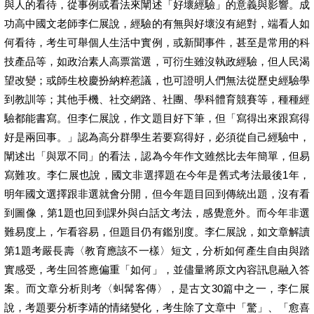
與人的看待，從事例或看法來闡述「好壞經驗」的意義與影響。成
功高中國文老師李仁展說，經驗的有無與好壞沒有絕對，端看人如
何看待，考生可舉個人生活中實例，或新聞事件，甚至是常用的科
技產品等，如政治素人高票當選，可衍生雖沒執政經驗，但人民渴
望改變；或師生校慶扮納粹惹議，也可證明人們無法從歷史經驗學
到教訓等；其他手機、社交網路、社團、學科體育競賽等，種種經
驗都能書寫。但李仁展說，作文題目好下筆，但「寫得出來跟寫得
好是兩回事。」認為高分群學生若要寫得好，必須從自己經驗中，
闡述出「與眾不同」的看法，認為今年作文雖然比去年簡單，但易
寫難攻。李仁展也說，國文非選擇題在今年是舊式考法最後1年，
明年國文選擇跟非選就會分開，但今年題目回到傳統出題，沒有看
到圖像，第1題也回到課外與白話文考法，感覺意外。而今年非選
難易度上，乍看容易，但題目仍有鑑別度。李仁展說，如文章解讀
第1題考嚴長壽〈教育應該不一樣〉短文，分析如何產生自由與踏
實感受，考生回答應偏重「如何」，並儘量將原文內容訊息融入答
案。而文章分析則考〈虯髯客傳〉，是古文30篇中之一，李仁展
說，考題要分析李靖的情緒變化，考生除了文章中「驚」、「愈喜