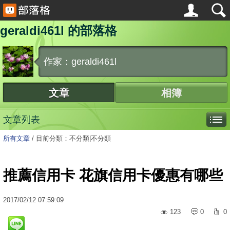
geraldi461l 的部落格
作家：geraldi461l
文章
相簿
文章列表
所有文章
/
目前分類：不分類|不分類
推薦信用卡 花旗信用卡優惠有哪些
2017
/
02
/
12
07:59:09
123
0
0