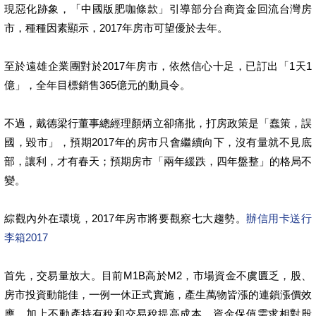
現惡化跡象，「中國版肥咖條款」引導部分台商資金回流台灣房
市，種種因素顯示，2017年房市可望優於去年。
至於遠雄企業團對於2017年房市，依然信心十足，已訂出「1天1
億」，全年目標銷售365億元的動員令。
不過，戴德梁行董事總經理顏炳立卻痛批，打房政策是「蠢策，誤
國，毀市」，預期2017年的房市只會繼續向下，沒有量就不見底
部，讓利，才有春天；預期房市「兩年緩跌，四年盤整」的格局不
變。
綜觀內外在環境，2017年房市將要觀察七大趨勢。
辦信用卡送行
李箱2017
首先，交易量放大。目前M1B高於M2，市場資金不虞匱乏，股、
房市投資動能佳，一例一休正式實施，產生萬物皆漲的連鎖漲價效
應，加上不動產持有稅和交易稅提高成本，資金保值需求相對殷