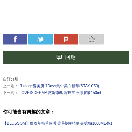
回應
自訂分類：
上一則：
R.rouge愛美肌 7Days集中美白精華(STAY-C50)
下一則：
LOVEISDERMA愛斯德瑪 深層卸妝潔膚液150ml
你可能會有興趣的文章：
【BLOSSOM】薰衣草植萃修護潤澤養髮精華洗髮精(1000ML-瓶)