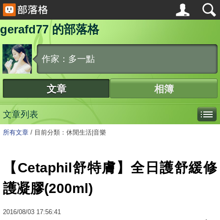
gerafd77 的部落格
作家：多一點
文章
相簿
文章列表
所有文章
/
目前分類：休閒生活|音樂
【Cetaphil舒特膚】全日護舒緩修
護凝膠(200ml)
2016
/
08
/
03
17:56:41