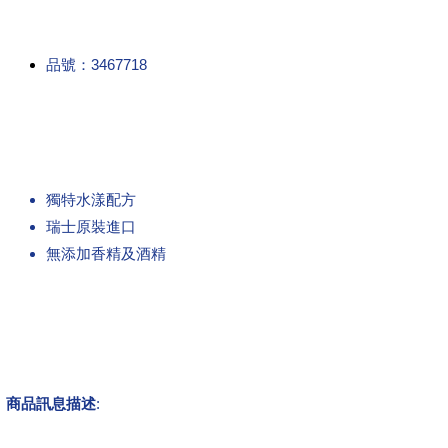
品號：3467718
獨特水漾配方
瑞士原裝進口
無添加香精及酒精
商品訊息描述
: