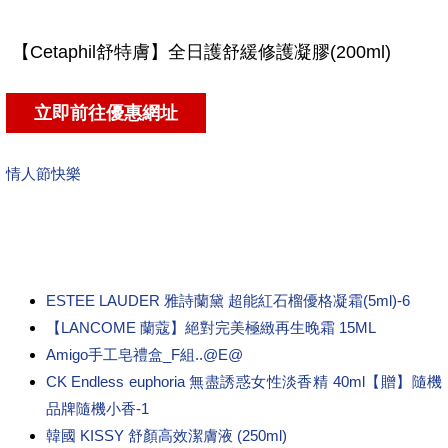
情人節快樂
ESTEE LAUDER 雅詩蘭黛 超能紅石榴優格凝霜(5ml)-6
【LANCOME 蘭蔻】絕對完美極緻再生晚霜 15ML
Amigo手工皂禮盒_F組..@E@
CK Endless euphoria 無盡誘惑女性淡香精 40ml【贈】隨機
品牌隨機小香-1
韓國 KISSY 舒顏高效潔膚液 (250ml)