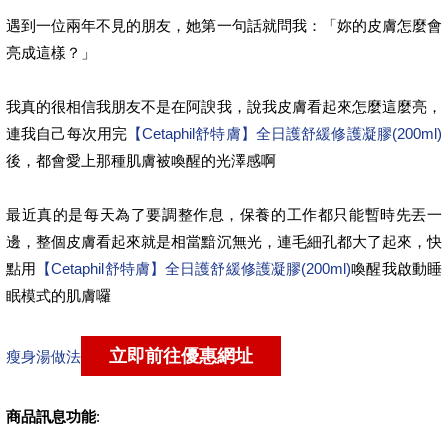
遇到一位兩年不見的朋友，她第一句話就問我：「妳的皮膚怎麼會
亮成這樣？」
我真的很相信我朋友不是在阿諛我，說我皮膚看起來怎麼這麼亮，
連我自己每次用完
【Cetaphil舒特膚】全日護舒緩修護凝膠(200ml)
後，都會愛上那種肌膚被喚醒的光澤感啊
最近真的是每天為了要調整作息，保養的工作都只能暫時先丟一
邊，整個皮膚看起來就是相當黯沉無光，連毛細孔都大了起來，快
點用
【Cetaphil舒特膚】全日護舒緩修護凝膠(200ml)
喚醒我啟動睡
眠模式的肌膚囉
瘦身湯做法
商品訊息功能
: