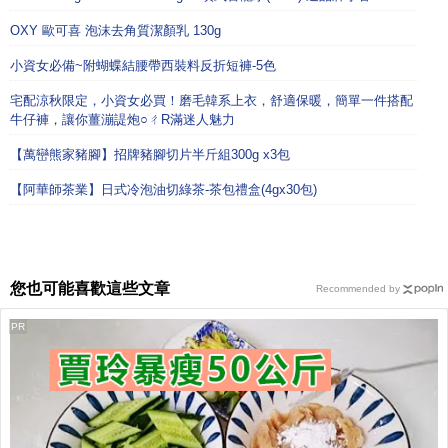
OXY 歐可喜 泡沫去角質潔顏乳 130g
小資女必備~附蝴蝶結腰帶西裝料反折短褲-5色
宅配涼秋限定，小資女必買！磨毛韓系上衣，舒適保暖，簡單一件搭配
牛仔褲，讓你薑漰諟炮○ㄔR滿迷人魅力
【萬巒熊家豬腳】招牌豬腳切片半斤組300g x3包
【阿華師茶業】日式冷泡油切綠茶-茶包禮盒(4gx30包)
您也可能喜歡這些文章
Recommended by
PR