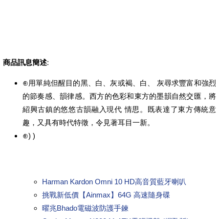
商品訊息簡述
:
⊕用單純但醒目的黑、白、灰或褐、白、 灰尋求豐富和強烈
的節奏感、韻律感。西方的色彩和東方的墨韻自然交匯，將
紹興古鎮的悠悠古韻融入現代 情思。既表達了東方傳統意
趣，又具有時代特徵，令見著耳目一新。
⊕) )
Harman Kardon Omni 10 HD高音質藍牙喇叭
挑戰新低價【Ainmax】64G 高速隨身碟
曜兆Bhado電磁波防護手鍊