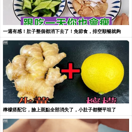
一週有感！肚子整個都消下去了！免節食，排空順暢就夠
PR
檸檬搭配它，臉上斑點全部消失了，小肚子都變平坦了
PR