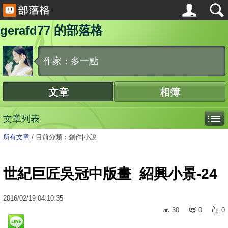
gerafd77 的部落格
作家：多一點
文章
相簿
文章列表
所有文章
/
目前分類：創作|小說
世紀巨匠吳冠中版畫_紹興小景-24
2016
/
02
/
19
04:10:35
30
0
0