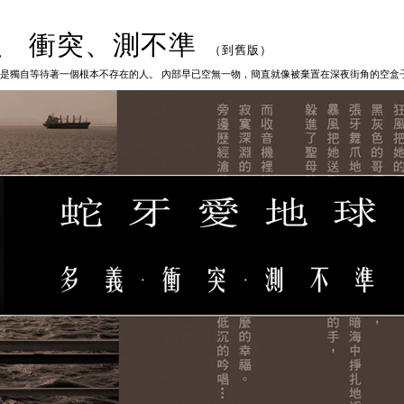
、 衝突、測不準
（
到舊版
）
只是獨自等待著一個根本不存在的人。 內部早已空無一物，簡直就像被棄置在深夜街角的空盒