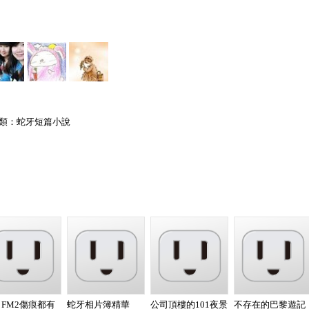
類：
蛇牙短篇小說
。
FM2傷痕都有
蛇牙相片簿精華
公司頂樓的101夜景
不存在的巴黎遊記