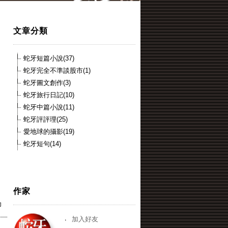
文章分類
蛇牙短篇小說(37)
蛇牙完全不準談股市(1)
蛇牙圖文創作(3)
蛇牙旅行日記(10)
蛇牙中篇小說(11)
蛇牙評評理(25)
愛地球的攝影(19)
蛇牙短句(14)
作家
印
加入好友