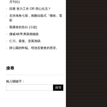
月刊出)
回應 努力工作 OR 用心生活？
支持海角七號，推翻自殺式「囈術」電
影
叛國者的告白 (小說)
挪威‧峽灣‧弗萊姆鐵路
仁川。最後。逆風海鷗
靜心園的蚱蜢。明池音樂會的黑管。
搜尋
輸入關鍵字：
搜尋