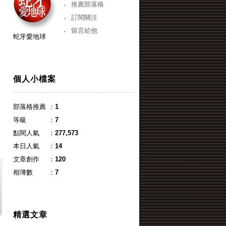
推薦部落格
訂閱關注
留言給他
蛇牙愛地球
個人小檔案
部落格推薦
：
1
等級
：
7
點閱人氣
：
277,573
本日人氣
：
14
文章創作
：
120
相簿數
：
7
精選文章