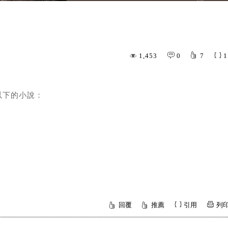
1,453
0
7
1
以下的小說：
回覆
推薦
引用
列