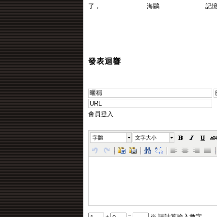
了，
海鷗
記
發表迴響
會員登入
字體
文字大小
+
=
※ 請計算輸入數字