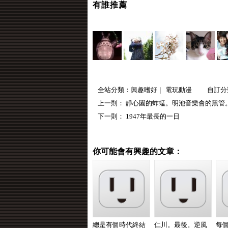
有誰推薦
全站分類：
興趣嗜好
｜
電玩動漫
自訂分
上一則：
靜心園的蚱蜢。明池音樂會的黑管
下一則：
1947年最長的一日
你可能會有興趣的文章：
總是有個時代終結
仁川。最後。逆風
每個