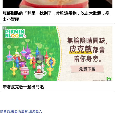
腹部脂肪的「剋星」找到了，常吃這幾物，吃走大肚囊，瘦
出小蠻腰
PR
帶著皮克敏一起出門吧
限會員,要發表迴響,請先登入