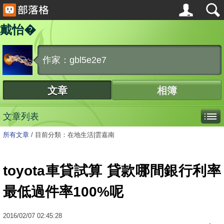
戴怡�
作家：gbl5e2e7
文章
相簿
文章列表
所有文章
/
目前分類：在地生活|雲嘉南
toyota車貸試算 貸款哪間銀行利率
最低過件率100%呢
2016
/
02
/
07
02:45:28