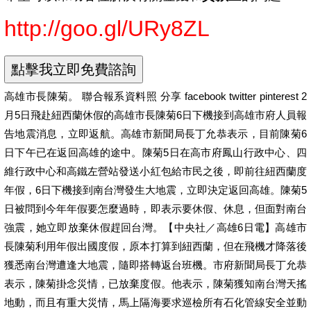
http://goo.gl/URy8ZL
高雄市長陳菊。 聯合報系資料照 分享 facebook twitter pinterest 2
月5日飛赴紐西蘭休假的高雄市長陳菊6日下機接到高雄市府人員報
告地震消息，立即返航。高雄市新聞局長丁允恭表示，目前陳菊6
日下午已在返回高雄的途中。陳菊5日在高市府鳳山行政中心、四
維行政中心和高鐵左營站發送小紅包給市民之後，即前往紐西蘭度
年假，6日下機接到南台灣發生大地震，立即決定返回高雄。陳菊5
日被問到今年年假要怎麼過時，即表示要休假、休息，但面對南台
強震，她立即放棄休假趕回台灣。【中央社／高雄6日電】高雄市
長陳菊利用年假出國度假，原本打算到紐西蘭，但在飛機才降落後
獲悉南台灣遭逢大地震，隨即搭轉返台班機。市府新聞局長丁允恭
表示，陳菊掛念災情，已放棄度假。他表示，陳菊獲知南台灣天搖
地動，而且有重大災情，馬上隔海要求巡檢所有石化管線安全並動