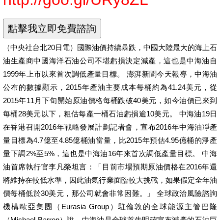
（中央社台北20日電）國際油價持續暴跌，中國大陸最大的海上石
油生產商中國海洋石油公司不堪虧損決定減產，這也是中海油自
1999年上市以來首次調低產量目標。 澎湃新聞今天報導，中海油
公布的數據顯示，2015年產油主要成本每桶約為41.24美元，從
2015年11月下旬開始原油價格每桶跌破40美元，如今油價已來到
每桶28美元以下，粗估每產一桶石油虧損逾10美元。 中海油19日
在香港召開2016年戰略發展計劃記者會，宣布2016年中海油凈產
量目標為4.7億至4.85億桶油當量，比2015年預估4.95億桶的淨產
量下調2%至5%，這也是中海油16年來首次調低產量目標。 中海
油首席執行官李凡榮坦言：「目前市場預期原油價格在2016年還
將維持在較低水準，因此油氣行業面臨較大挑戰，如果假定全年油
價每桶低於30美元，那公司就會非常困難。」 全球政治風險諮詢
機構歐亞集團（Eurasia Group）駐倫敦的全球能源主管巴隆
（Michael Barron）說，中海油是全球首先明確宣布減產的石油巨