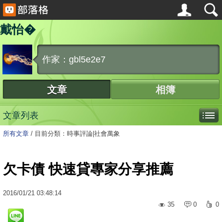
戴怡�
作家：gbl5e2e7
文章
相簿
文章列表
所有文章
/
目前分類：時事評論|社會萬象
欠卡債 快速貸專家分享推薦
2016
/
01
/
21
03:48:14
35
0
0