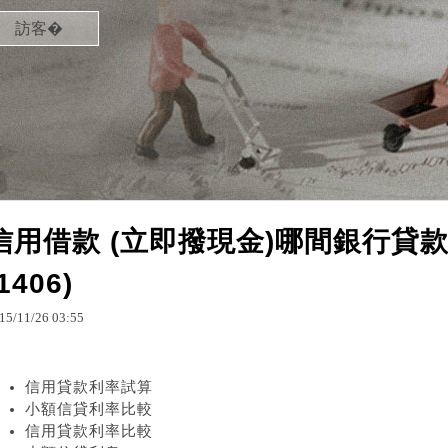
訪客�
信用借款 (立即撥現金)哪間銀行貸
1406)
15
/
11
/
26
03
:
55
信用貸款利率試算
小額信貸利率比較
信用貸款利率比較