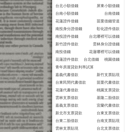
台北小額借錢
屏東小額借錢
信
台南小額借錢
台南借錢
信
花蓮證件借錢
苗栗借錢管道
信
南投身分證借錢
彰化證件借款
信
南投證件借錢
台北哪裡可以借錢
信
新竹證件借款
雲林身分證借錢
信
南投借錢
花蓮哪裡可以借錢
信
花蓮證件借款
台北借錢
桃園借錢
信
青年房屋貸款利率試算
信
嘉義代書借款
新竹支票貼現
信
台東民間代書借款
苗栗代書借款
信
花蓮代書借款
桃園支票貸款
信
雲林支票借款
基隆二胎借款
信
嘉義支票借款
宜蘭代書借款
信
新北市支票貸款
台東支票借款
信
台東二胎借款
台南支票貼現
信
雲林支票貼現
台北支票借款
信