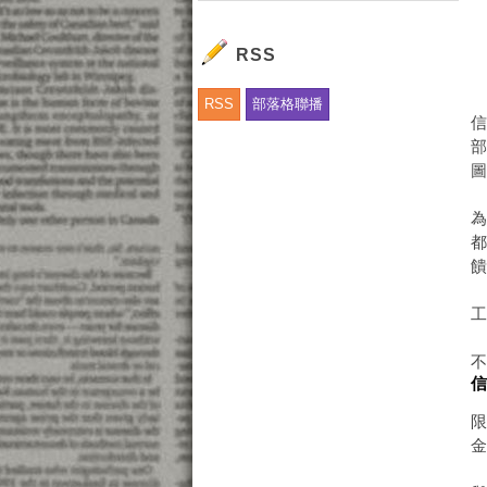
信
信
RSS
信
向
RSS
部落格聯播