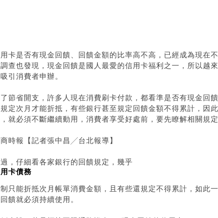
用瑕疵可以貸款嗎
用瑕疵可以貸款嗎
用瑕疵汽車貸款
地下錢莊借錢
信用卡是否有現金回饋、回饋金額的比率高不高，已經成為現在
部調查也發現，現金回饋是國人最愛的信用卡福利之一，所以越
圖吸引消費者申辦。
為了節省開支，許多人現在消費刷卡付款，都看準是否有現金回
都規定次月才能折抵，有些銀行甚至規定回饋金額不得累計，因
饋，就必須不斷繼續動用，消費者享受好處前，要先瞭解相關規
工商時報【記者張中昌╱台北報導】
不過，仔細看各家銀行的回饋規定，幾乎
信用卡債務
限制只能折抵次月帳單消費金額，且有些還規定不得累計，如此
金回饋就必須持續使用。