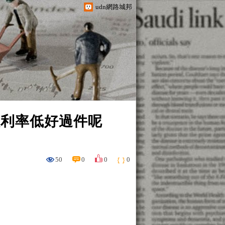
udn網路城邦
款利率低好過件呢
50
0
0
0