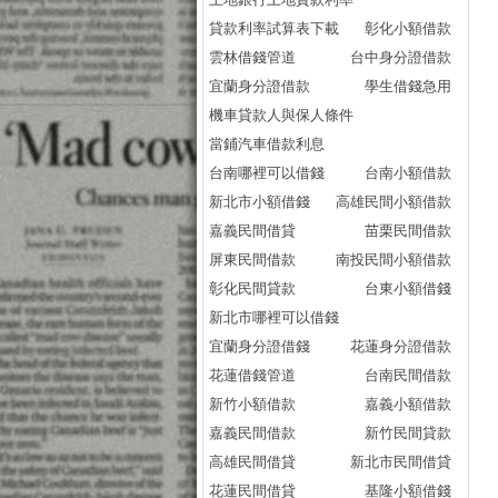
信
貸款利率試算表下載
彰化小額借款
信
雲林借錢管道
台中身分證借款
信
宜蘭身分證借款
學生借錢急用
信
機車貸款人與保人條件
信
當鋪汽車借款利息
信
台南哪裡可以借錢
台南小額借款
信
新北市小額借錢
高雄民間小額借款
信
嘉義民間借貸
苗栗民間借款
信
屏東民間借款
南投民間小額借款
信貸
彰化民間貸款
台東小額借錢
信
新北市哪裡可以借錢
信
宜蘭身分證借錢
花蓮身分證借款
信貸
花蓮借錢管道
台南民間借款
信貸
新竹小額借款
嘉義小額借款
信
嘉義民間借款
新竹民間貸款
信
高雄民間借貸
新北市民間借貸
信
花蓮民間借貸
基隆小額借錢
信