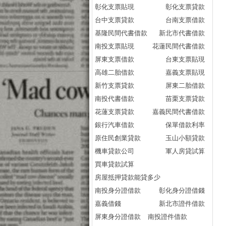
彰化支票貼現
彰化支票貸款
信
台中支票貸款
台南支票借款
信
基隆民間代書借款
新北市代書借款
信用
南投支票貼現
花蓮民間代書借款
信
屏東支票借款
台東支票貼現
信
高雄二胎借款
嘉義支票貼現
信
新竹支票貸款
屏東二胎借款
信
南投代書借款
苗栗支票貸款
信
花蓮支票貸款
嘉義民間代書借款
信
銀行汽車借款
保單借款利率
信
原住民創業貸款
玉山小額貸款
信
機車貸款公司
軍人房貸試算
信
買車貸款試算
信
房屋抵押貸款能貸多少
信
南投身分證借款
彰化身分證借錢
信
嘉義借錢
新北市證件借款
信
屏東身分證借款
南投證件借款
信