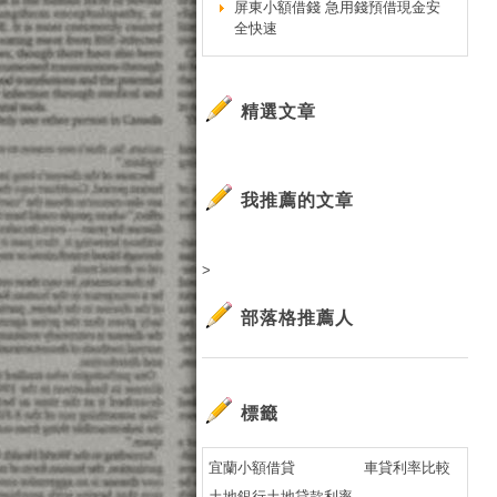
屏東小額借錢 急用錢預借現金安
小
全快速
現
新
新
精選文章
新
新
信
我推薦的文章
信
信
>
信
信
部落格推薦人
信
信
信
標籤
信
信
宜蘭小額借貸
車貸利率比較
信
土地銀行土地貸款利率