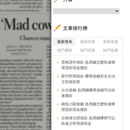
小
小
小
小
文章排行榜
小
最新發表
最新回應
最新推薦
小
熱門瀏覽
熱門回應
熱門推薦
小
小
雲林證件借款 急用錢怎麼快速辦
小
理貸款現金撥款
小
新竹民間借款 哪裡借錢安全合法
小
立刻放款呢
小
台北借錢 急用錢哪裡借錢可以快
速撥款
小
小
南投小額借錢 急用錢怎麼快速辦
理貸款現金撥款
小
台南身分證借款 急用錢哪裡可以
小
快速立即預借現金
小