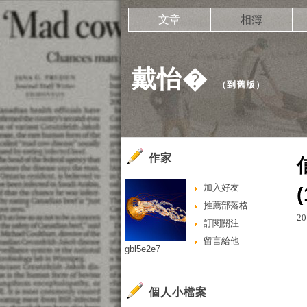
文章
相簿
戴怡�
（
到舊版
）
作家
加入好友
(
推薦部落格
20
訂閱關注
留言給他
gbl5e2e7
個人小檔案