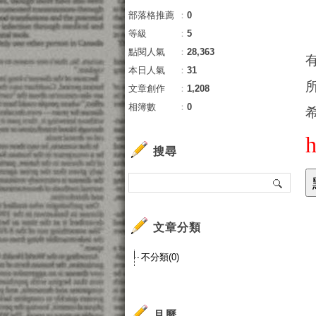
部落格推薦
：
0
等級
：
5
點閱人氣
：
28,363
本日人氣
：
31
文章創作
：
1,208
相簿數
：
0
搜尋
小
文章分類
小
小
不分類(0)
小
小
小
月曆