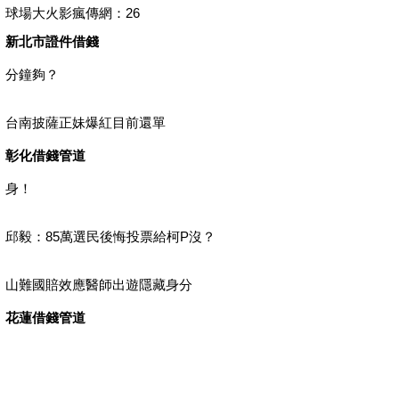
球場大火影瘋傳網：26
新北市證件借錢
分鐘夠？
台南披薩正妹爆紅目前還單
彰化借錢管道
身！
邱毅：85萬選民後悔投票給柯P沒？
山難國賠效應醫師出遊隱藏身分
花蓮借錢管道