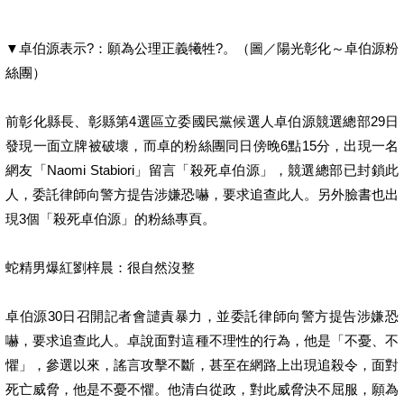
▼卓伯源表示?：願為公理正義犧牲?。（圖／陽光彰化～卓伯源粉
絲團）
前彰化縣長、彰縣第4選區立委國民黨候選人卓伯源競選總部29日
發現一面立牌被破壞，而卓的粉絲團同日傍晚6點15分，出現一名
網友「Naomi Stabiori」留言「殺死卓伯源」，競選總部已封鎖此
人，委託律師向警方提告涉嫌恐嚇，要求追查此人。另外臉書也出
現3個「殺死卓伯源」的粉絲專頁。
蛇精男爆紅劉梓晨：很自然沒整
卓伯源30日召開記者會譴責暴力，並委託律師向警方提告涉嫌恐
嚇，要求追查此人。卓說面對這種不理性的行為，他是「不憂、不
懼」，參選以來，謠言攻擊不斷，甚至在網路上出現追殺令，面對
死亡威脅，他是不憂不懼。他清白從政，對此威脅決不屈服，願為