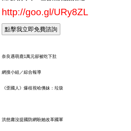
http://goo.gl/URy8ZL
奈良遇萌鹿1萬元卻被吃下肚
網搜小組／綜合報導
《歪國人》爆歧視哈佛妹：垃圾
洪慈庸沒提國防網盼她改革國軍