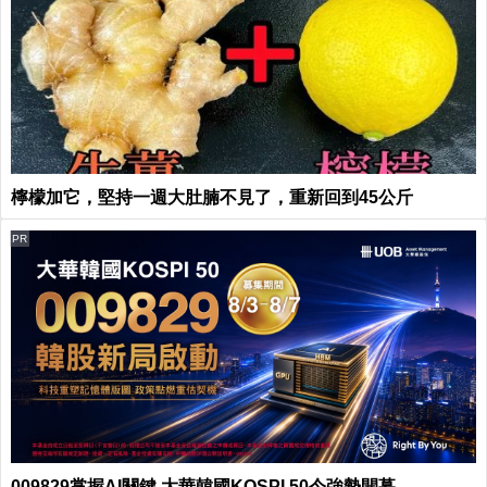
檸檬加它，堅持一週大肚腩不見了，重新回到45公斤
PR
009829掌握AI關鍵 大華韓國KOSPI 50今強勢開募