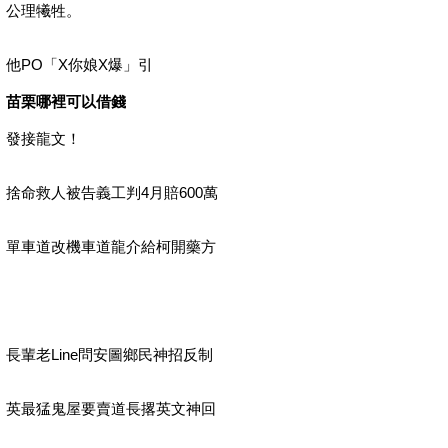
公理犧牲。
他PO「X你娘X爆」引
苗栗哪裡可以借錢
發接龍文！
捨命救人被告義工判4月賠600萬
單車道改機車道龍介給柯開藥方
長輩老Line問安圖鄉民神招反制
英最猛鬼屋要賣道長撂英文神回