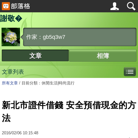
謝敬�
作家：gb5q3w7
文章
相簿
文章列表
所有文章
/
目前分類：休閒生活|時尚流行
新北市證件借錢 安全預借現金的方
法
2016
/
02
/
06
10:15:48