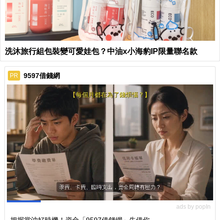
洗沐旅行組包裝變可愛娃包？中油x小海豹IP限量聯名款
9597借錢網
PR
ads by popIn
把握當沖好時機！資金「9597借錢網」先借你