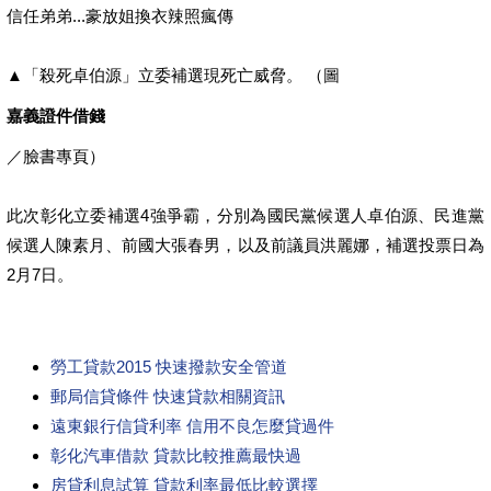
信任弟弟...豪放姐換衣辣照瘋傳
▲「殺死卓伯源」立委補選現死亡威脅。 （圖
嘉義證件借錢
／臉書專頁）
此次彰化立委補選4強爭霸，分別為國民黨候選人卓伯源、民進黨
候選人陳素月、前國大張春男，以及前議員洪麗娜，補選投票日為
2月7日。
勞工貸款2015 快速撥款安全管道
郵局信貸條件 快速貸款相關資訊
遠東銀行信貸利率 信用不良怎麼貸過件
彰化汽車借款 貸款比較推薦最快過
房貸利息試算 貸款利率最低比較選擇