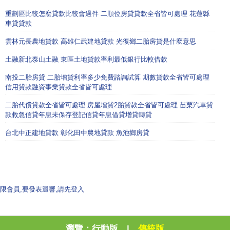
重劃區比較怎麼貸款比較會過件 二順位房貸貸款全省皆可處理 花蓮縣
車貸貸款
雲林元長農地貸款 高雄仁武建地貸款 光復鄉二胎房貸是什麼意思
土融新北泰山土融 東區土地貸款率利最低銀行比較借款
南投二胎房貸 二胎增貸利率多少免費諮詢試算 期數貸款全省皆可處理
信用貸款融資事業貸款全省皆可處理
二胎代償貸款全省皆可處理 房屋增貸2胎貸款全省皆可處理 苗栗汽車貸
款救急信貸年息未保存登記信貸年息借貸增貸轉貸
台北中正建地貸款 彰化田中農地貸款 魚池鄉房貸
限會員,要發表迴響,請先登入
瀏覽：
行動版
|
傳統版