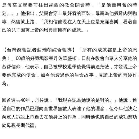
是每當父親要前往田納西的教會開會時，『是他最興奮的時
刻』。」他指出，父親會穿上最好看的西裝，母親為他煮雞肉與咖
啡，然後就上路，「我相信他現在人在天上也是充滿喜樂，看著自
己的兒子因著上帝的恩典而擁有的成就。」
【台灣醒報記者莊瑞萌綜合報導】「所有的成就都是上帝的恩
典！」60歲的好萊塢影星丹佐華盛頓，日前在教會向眾人分享他的
基督信仰，他表示，自己被學校退學後覺得前途茫茫，才發現上帝
要他完成的使命，如今他透過他的生命故事，見證上帝的奇妙作
為。
回首過去40年，丹佐說，「我現在認為她說的是對的。」他說，透
過自己的作品已經向全世界無數人表達了他的理念，但今年他決定
向眾人訴說上帝過去在他身上的作為，同時他也將自己的成功歸功
於母親長期代禱。