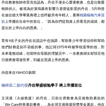
丹佐教會牧師布雷克也認為，丹佐不僅全心愛著教會，也是位敬愛
牧師的人。被視為好萊塢最有影響力基督徒影星的丹佐，5月時曾
在迪拉德大學畢業典禮上也呼籲所有年輕人，要將
桃園楊梅汽車貸
款
上帝擺在生命中的首位，「因為你們從我身上所看見的成就，都
是出於上帝白白的恩典。」
育有4名子女的丹佐在談話中也強調，幫助青少年學習信仰和幫助
他們財務是刻不容緩的事。他記得1975年時被學校退學的他，對
未來毫無頭緒，但當時在母親的理髮店中，一名教會婦女卻預言他
日後將會環遊世界，到處去宣講上帝的恩典。
內容來自YAHOO新聞
楠梓區二胎代償
丹佐華盛頓勉學子 將上帝擺首位
主演過《火線救援》的丹佐，日前出席教會為災後救助募款的
「We Care慈善募款餐會」，為全球災後救援與獎學金募款，他在