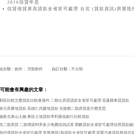
2016信貸年息
信貸借貸黃頁貸款全省皆可處理 台北 (貸款資訊)房屋抵
站分類：
創作
｜
另類創作
自訂分類：
不分類
可能會有興趣的文章：
劃區比較怎麼貸款比較會過件 二順位房貸貸款全省皆可處理 花蓮縣車貸貸款
林元長農地貸款 高雄仁武建地貸款 光復鄉二胎房貸是什麼意思
融新北泰山土融 東區土地貸款率利最低銀行比較借款
投二胎房貸 二胎增貸利率多少免費諮詢試算 期數貸款全省皆可處理信用貸款
胎代償貸款全省皆可處理 房屋增貸2胎貸款全省皆可處理 苗栗汽車貸款救急信