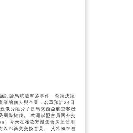
會議討論馬航遭擊落事件，會議決議
產業的個人與企業，名單預計24日
蘭親俄分離分子是馬來西亞航空客機
受國際撻伐。 歐洲聯盟會員國外交
hton）今天在布魯塞爾集會
房屋信用
對以巴衝突交換意見。 艾希頓在會