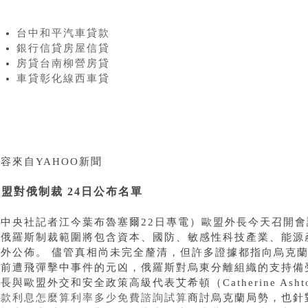
台中和平汽車貸款
銀行信貸房屋信貸
房貸台南柳營房貸
車貸彰化線西車貸
容來自YAHOO新聞
盟對俄制裁 24日公布名單
（中央社記者江今葉布魯塞爾22日專電）歐盟外長今天召開
對俄羅斯制裁範圍將包含資本、國防、敏感性科技產業、能源
對外公佈。 儘管真相尚未完全釐清，但許多證據都指向烏克
日前遭飛彈擊中事件的元凶，俄羅斯對烏東分離組織的支持備
長與歐盟外交和安全政策高級代表艾希頓（Catherine As
貸款利息怎麼算利率多少免費諮詢試算
商討烏克蘭局勢，也針