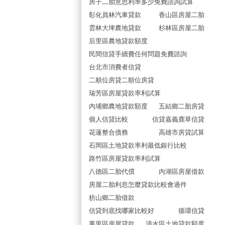
房子二胎意思利率多少免費諮詢試算
彰化員林汽車貸款
香山區房屋二胎
雲林大埤農地貸款
杉林區房屋二胎
后里區農地貸款額度
民間信貸手續費任何問題免費諮詢
台北市消費者信貸
二順位房貸二順位房貸
瑞芳區房屋貸款率利試算
內埔鄉農地貸款額度
五結鄉二胎房貸
個人信貸比較
信貸嘉義鹿草信貸
花蓮整合債務
高雄市房貸試算
石岡區土地貸款率利最低銀行比較
路竹區房屋貸款率利試算
八德區二胎代償
內湖區房屋借款
房屋二胎利息怎麼貸款比較會過件
枋山鄉二胎借款
信貸到底找哪家比較好
循環信貸
萬里區房屋貸款
清水區土地貸款額度