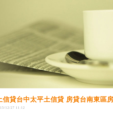
土信貸台中太平土信貸 房貸台南東區房
15
/
12
/
27
11
:
12