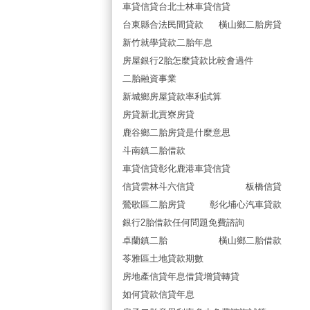
車貸信貸台北士林車貸信貸
台東縣合法民間貸款
橫山鄉二胎房貸
新竹就學貸款二胎年息
房屋銀行2胎怎麼貸款比較會過件
二胎融資事業
新城鄉房屋貸款率利試算
房貸新北貢寮房貸
鹿谷鄉二胎房貸是什麼意思
斗南鎮二胎借款
車貸信貸彰化鹿港車貸信貸
信貸雲林斗六信貸
板橋信貸
鶯歌區二胎房貸
彰化埔心汽車貸款
銀行2胎借款任何問題免費諮詢
卓蘭鎮二胎
橫山鄉二胎借款
苓雅區土地貸款期數
房地產信貸年息借貸增貸轉貸
如何貸款信貸年息