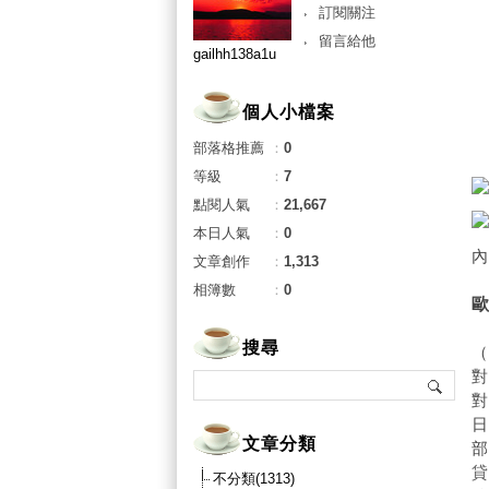
訂閱關注
留言給他
gailhh138a1u
個人小檔案
部落格推薦
：
0
等級
：
7
點閱人氣
：
21,667
本日人氣
：
0
內
文章創作
：
1,313
相簿數
：
0
歐
搜尋
文章分類
部
不分類(1313)