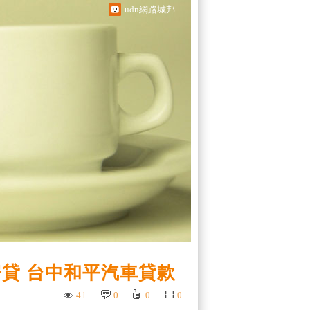
udn網路城邦
貸 台中和平汽車貸款
41
0
0
0