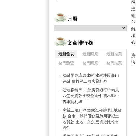
月曆
布
文章排行榜
最新發表
最新回應
最新推薦
盟
熱門瀏覽
熱門回應
熱門推薦
建融屏東琉球建融 建融桃園龜山
建融 蘆竹區二胎房貸利率
建地容積率 二胎房貸銀行準備東
西怎麼貸款比較會過件 雲林縣中
古車貸利率
房貸二胎利率缺錢急用哪裡土地貸
款 台南二胎代償缺錢急用哪裡土
地貸款 土地二胎怎麼貸款比較會
過件