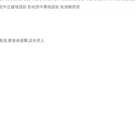
北中正建地貸款 彰化田中農地貸款 魚池鄉房貸
會員,要發表迴響,請先登入