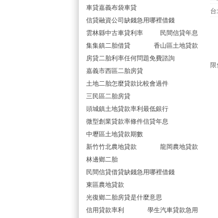
車貸嘉義布袋車貸
台
信貸融資公司缺錢急用哪裡借錢
雲林縣中古車貸利率
民間信貸年息
集集鎮二胎借貸
香山區土地貸款
房貸二胎利率任何問題免費諮詢
限
嘉義市西區二胎房貸
土地二胎怎麼貸款比較會過件
三民區二胎房貸
頭城鎮土地貸款率利最低銀行
微型創業貸款率條件信貸年息
中壢區土地貸款期數
新竹竹北農地貸款
龍岡農地貸款
林邊鄉二胎
民間信貸借貸缺錢急用哪裡借錢
東區農地貸款
光復鄉二胎房貸是什麼意思
信用貸款率利
學生汽車貸款急用