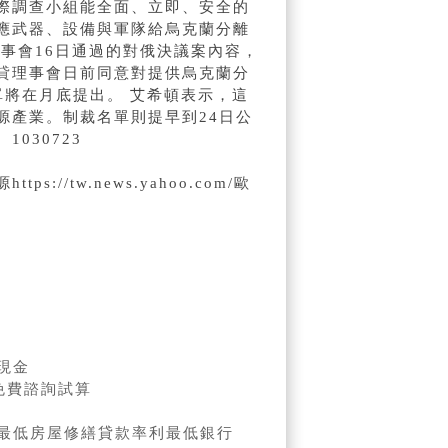
際調查小組能全面、立即、安全的
應武器、設備與軍隊給烏克蘭分離
事會16日通過的對俄決議案內容，
貸
理事會日前同意對提供烏克蘭分
單將在月底提出。 艾希頓表示，這
源產業。制裁名單則提早到24日公
030723
ttps://tw.news.yahoo.com/歐
現金
免費諮詢試算
利最低房屋修繕貸款率利最低銀行