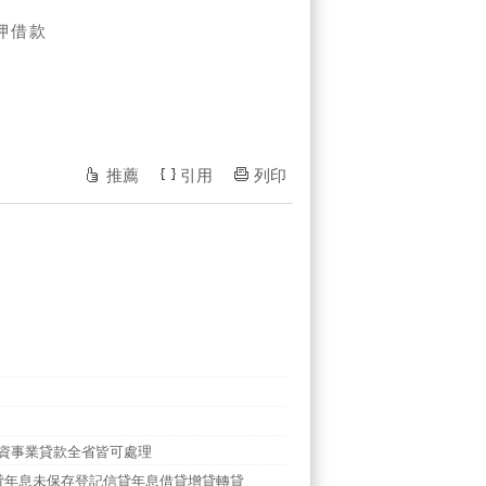
押借款
推薦
引用
列印
融資事業貸款全省皆可處理
貸年息未保存登記信貸年息借貸增貸轉貸