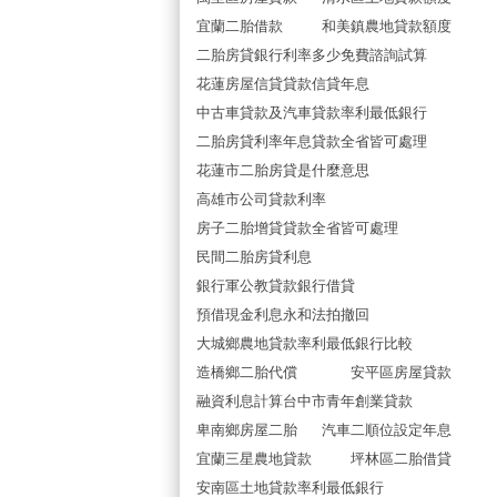
宜蘭二胎借款
和美鎮農地貸款額度
二胎房貸銀行利率多少免費諮詢試算
花蓮房屋信貸貸款信貸年息
中古車貸款及汽車貸款率利最低銀行
二胎房貸利率年息貸款全省皆可處理
花蓮市二胎房貸是什麼意思
高雄市公司貸款利率
房子二胎增貸貸款全省皆可處理
民間二胎房貸利息
銀行軍公教貸款銀行借貸
預借現金利息永和法拍撤回
大城鄉農地貸款率利最低銀行比較
造橋鄉二胎代償
安平區房屋貸款
融資利息計算台中市青年創業貸款
卑南鄉房屋二胎
汽車二順位設定年息
宜蘭三星農地貸款
坪林區二胎借貸
安南區土地貸款率利最低銀行