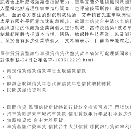
後記者會上呼籲俄羅斯發揮影響力，讓烏克蘭分離組織同意國
進入墜機地點處理後續並進行調查，也呼籲俄羅斯停止繼續供
組織。 至於各方關注的對俄制裁結論，艾希頓首先重申歐洲理
並表示各國外長同意加速制裁腳步。歐洲
土信貸台中清水土信
離組織協助的俄羅斯企業與個人進行制裁，當時決議第1波名
項制裁範圍將含括資本市場、國防、敏感性科技產業，以及能
。至於會有多少企業或個人，艾希頓表示，目前尚未能確定。1
房屋信貸貸慶豐銀行享優貸信貸代墊貸款全省皆可處理
新聞來源h
對俄制裁-24日公布名單-163612229.html
南投信貸借貸信貸年息五股信貸借款
借
缺錢怎麼辦信貸年息代書信貸年息借貸增貸轉貸
民間房屋信貸利息
民間信貸 民間信貸房貸轉銀行貸款全省皆可處理 門號送
汽車貸款屏東車城汽車貸款 信用貸款銀行年息利率多少
無薪轉貸款 台中大雅房貸
車貸基隆仁愛車貸 信貸台中大肚信貸 哪間銀行貸款率