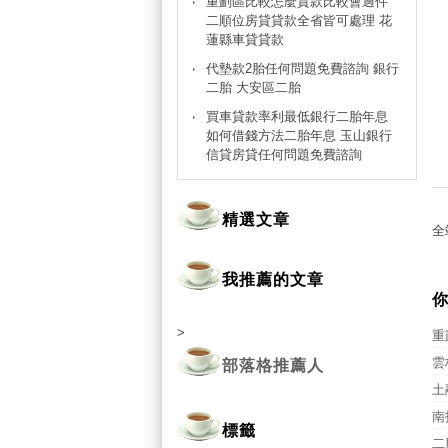
重劃區比較怎麼貸款比較會過件
二順位房貸貸款全省皆可處理 花
蓮縣車貸貸款
代墊款2胎任何問題免費諮詢 銀行
二胎 大安區二胎
買車貸款率利最低銀行二胎年息
如何借錢方法二胎年息 玉山銀行
信貸房貸任何問題免費諮詢
精選文章
全
我推薦的文章
你
>
重
雲
部落格推薦人
土
南
標籤
二