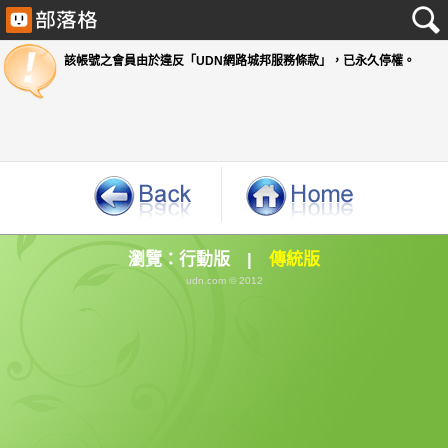
該帳號之會員由於違反「UDN網路城邦服務條款」
瀏覽：
行動版
|
傳統版
udn.com © 2012