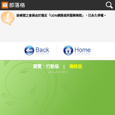
該帳號之會員由於違反「UDN網路城邦服務條款」
瀏覽：
行動版
|
傳統版
udn.com © 2012