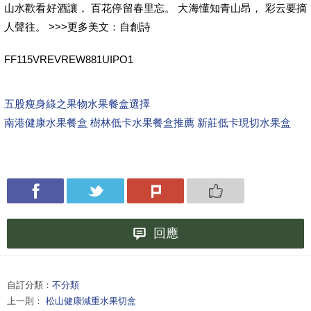
山水歡看好酒讓， 百花停留春里忘。 大海懂知青山昂， 彩云要摘
人聲往。 >>>更多美文：自創詩
FF115VREVREW881UIPO1
五股瘦身綠之果物水果餐盒選擇
南港健康水果餐盒
樹林低卡水果餐盒推薦
新莊低卡現切水果盒
回應
自訂分類：
不分類
上一則：
松山健康減重水果切盒