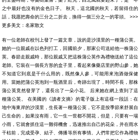
之中最好也沒有的金色日子。 秋天，這北國的秋天，若留得住的
話，我愿把壽命的三分之二折去，換得一個三分之一的零頭。 >>>
更多美文：名家散文
有一位老師在校刊上發了一篇文章，說的是沙漠里的一種蒲公英。
她的一位親戚在以色列打工，回國前夕，那家公司送給他一株蒲公
英。春節走親戚時，那位親戚又把這株蒲公英作為禮物送給了這位
老師。它裝在一個長方形的盒子里，看起來像藥店里的野山參，她
不知道它到底是干什么用的，既然像人參，可能用來泡酒做保健
用。當她把蒲公英泡到一瓶酒里后，奇跡出現了，時間不長，那株
蒲公英竟然發芽了，還長出了一朵小花。 后來她在網上查到了這
種蒲公英。 在美國的《讀者文摘》的電子版上有這樣一段話：在
地中海東岸的沙漠里，生長著一種蒲公英，它不是按季節來舒展自
己生命的，如果沒有雨，它一生一世都不開花，但是，只要有一場
小雨，它就會抓住這一難得機會，迅速推出自己的花朵，并在雨水
干枯前，完成受孕、結子、傳播等所有事情。人們常把它作為禮物