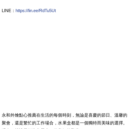
LINE：
https://lin.ee/RdTu5Ut
永和外燴點心推薦在生活的每個時刻，無論是喜慶的節日、溫馨的
聚會，還是繁忙的工作場合，水果盒都是一個獨特而美味的選擇。