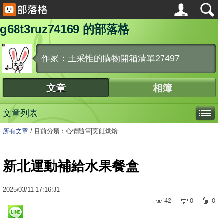
g68t3ruz74169 的部落格
作家：王采惟的購物開箱清單27497
文章
相簿
文章列表
所有文章
/
目前分類：心情隨筆|烹飪烘焙
新北運動補給水果餐盒
2025
/
03
/
11
17:16:31
42
0
0