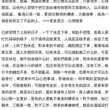
送給朋友、親戚，無論在哪里，把它種在花盆里，只要澆水，它就
開花。以色列人習慣于把它送給擁有智慧而又貧窮的人。以示朋友
或親戚， 像蒲公英一樣，要抓住難得的機會，大膽做事，成為一
個富裕而且了不起的人。 >>>更多美文：心情隨筆
已經習慣了上班的日子，一下了休息下來，有點不習慣。羨慕人家
忙忙碌碌的樣子，日子過得這樣實充，人就是這樣矛盾，休息了想
上班，上班了想休息。對未來的不確定，總想穩定下來，漸漸地成
家立業，讓人生變得完美。以前休息，可以做點義工什么的，可是
現在休息，都不知道做什么好，朋友們都要上班，周末有的還要帶
小孩，在這個小小的城市，也沒有地方可以去溜達。沒有工作，銀
行卡的錢也不多，也不敢亂花。期盼一年的書，也要年后才可以出
版發行，希望來年可以心想事成，菩薩保佑！ 明年剛好是我的本
命年，可能會順利，可能會有波折，生肖有生肖的說法，星座有星
座的道理，路是自已走的，還好身邊有人陪伴，貴人總在身邊，所
以心態一定要好，善良的人運氣不會差到哪里去！對于感情，知已
難求，三觀要一致，對于工作，簡單的事總會吧，都是在過猛滾打