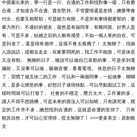
中摸索出來的，學一行是一行。合適的工作和找對像一樣，只有磨
合過，才知道合不合適。貴在堅持。不管愛情還是友情，總要學會
付出，也要互相幫助，可是能力有限，不是所有事情都要幫的，要
量力而行。不過好的朋友，當然是有福同享，有難同當。好男人是
有，可是不多，結婚之后的人都有感受，不如一個人來的自在。可
是到老了，還是得有個伴，這樣不會太孤獨了！ 太無聊了，找個
人說說話，或都去走走，在家要悶死的，找工作不能急，可是休息
又沒有勁。 無聊的日子，雖說可以做自已喜歡的事，可是坐到電
腦前，又沒事可以做，聽聽音樂，看看電視。 休息的日子太無聊
了，習慣了做五休二的工作，可以和一兩個同事，一起做事，聊聊
天，是多么愜意的事，好想日子過得快點，可以早點面試工作，這
樣時間就可以打發了。 社會的不穩定，壓力太大，工作量的多，
讓人不得不想跳槽，可是未來的路沒人可以知曉，只有講究著，穩
定的工作并不多，總想找到合適的，這就是命運的安排了。 只有
順其自然，才可以心安理得，哎太無聊了！ >>>更多美文：原創散
文