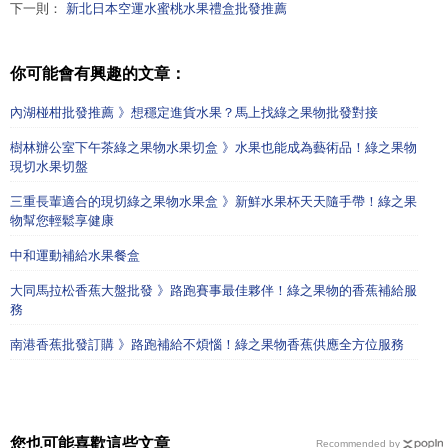
下一則：
新北日本空運水蜜桃水果禮盒批發推薦
你可能會有興趣的文章：
內湖椪柑批發推薦 》想穩定進貨水果？馬上找綠之果物批發對接
樹林辦公室下午茶綠之果物水果切盒 》水果也能成為藝術品！綠之果物
現切水果切盤
三重長輩適合的現切綠之果物水果盒 》新鮮水果杯天天隨手帶！綠之果
物幫您輕鬆享健康
中和運動補給水果餐盒
大同馬拉松香蕉大盤批發 》路跑賽事最佳夥伴！綠之果物的香蕉補給服
務
南港香蕉批發訂購 》路跑補給不煩惱！綠之果物香蕉供應全方位服務
您也可能喜歡這些文章
Recommended by