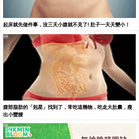
起床就先做件事，沒三天小腹就不見了! 肚子一天天變小！
PR
腹部脂肪的「剋星」找到了，常吃這幾物，吃走大肚囊，瘦
出小蠻腰
PR