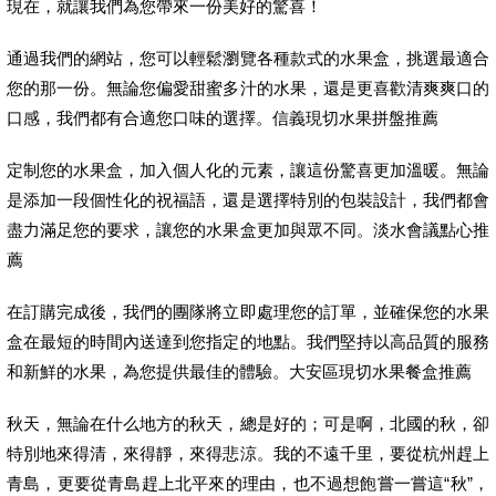
現在，就讓我們為您帶來一份美好的驚喜！
通過我們的網站，您可以輕鬆瀏覽各種款式的水果盒，挑選最適合
您的那一份。無論您偏愛甜蜜多汁的水果，還是更喜歡清爽爽口的
口感，我們都有合適您口味的選擇。信義現切水果拼盤推薦
定制您的水果盒，加入個人化的元素，讓這份驚喜更加溫暖。無論
是添加一段個性化的祝福語，還是選擇特別的包裝設計，我們都會
盡力滿足您的要求，讓您的水果盒更加與眾不同。淡水會議點心推
薦
在訂購完成後，我們的團隊將立即處理您的訂單，並確保您的水果
盒在最短的時間內送達到您指定的地點。我們堅持以高品質的服務
和新鮮的水果，為您提供最佳的體驗。大安區現切水果餐盒推薦
秋天，無論在什么地方的秋天，總是好的；可是啊，北國的秋，卻
特別地來得清，來得靜，來得悲涼。我的不遠千里，要從杭州趕上
青島，更要從青島趕上北平來的理由，也不過想飽嘗一嘗這“秋”，