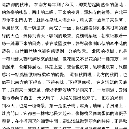
這故都的秋味。 在南方每年到了秋天，總要想起陶然亭的蘆花，
釣魚臺的柳影，西山的蟲唱，玉泉的夜月，潭柘寺的鐘聲。在北平
即使不出門去吧，就是在皇城人海之中，租人家一處屋子來住著，
早晨起來，泡一碗濃茶，向院子一坐，你也能看得到很高很高的碧
綠的天色，聽得到青天下馴鴿的飛聲。從槐樹葉底，朝東細數著一
絲一絲漏下來的日光，或在破壁腰中，靜對著像喇叭似的牽牛花的
藍朵，自然而然地也能夠感覺到十分的秋意。 北國的槐樹，也是
一種能使人聯想起秋來的點綴。像花而又不是花的那一種落蕊，早
晨起來，會鋪得滿地。腳踏上去，聲音也沒有，氣味也沒有，只能
感出一點點極微細極柔軟的觸覺。 還有秋雨哩，北方的秋雨，也
似乎比南方的下得奇，下得有味，下得更像樣。 在灰沉沉的天底
下，忽而來一陣涼風，便淅淅瀝瀝地下起雨來了。一層雨過，云漸
漸地卷向了西去，天又晴了，太陽又露出臉來了。 北方的果樹，
到秋天，也是一種奇景。第一是棗子樹，屋角，墻頭，茅房邊上，
灶房門口，它都會一株株地長大起來。像橄欖又像鴿蛋似的這棗子
顆兒，在小橢圓形的細葉中間，顯出淡綠微黃顏色的時候，正是秋
的全盛時期，等棗樹葉落，棗子紅完，西北風就要起來了，是一年