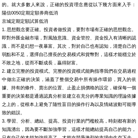
的。就大多數人來說，正確的投資理念應從以下幾方面來入手：
陽信0050定期定額券商低消
京城定期定額試算低消
1. 思想觀念要正確。投資者做投資，要對市場有正確的思想觀念。
即對外匯金融市場，對風險意識、資金管控、資金投入有清晰的認
識，而不是幻想一夜暴富。其次，對於自己也有認知，清楚自己的
弱點和不足，選擇自己擅長的交易模式和貨幣對，這樣才能穩立於
不敗之地，從而不斷成長，贏得財富。
2. 建立完整的投資模式。完整的投資模式能夠指導我們在交易過程
中做出正確的決策，涵蓋了整個交易中所有操作環節，買入的依
據、持有的條件、賣出的位置、止盈止損價格的設定，確保每一個
重要的決策都是通過認真分析並建立在充分的專業知識的理論依據
之上的，從根本上避免了隨性盲目的操作行為以及情緒波動可能導
致的錯誤。
3. 學習、分析、總結、提高。投資行業的門檻較高，時刻都有新的
知識湧出，因為要不斷加強學習，這樣才能總結提高自己的能力，
只有自己的本領加強提高了，才能在競爭激烈的市場中生存下去，