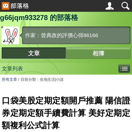
g66jqm933278 的部落格
作家：曾典政的評價心得86166
文章
相簿
文章列表
所有文章
/
目前分類：在地生活|小說
口袋美股定期定額開戶推薦 陽信證
券定期定額手續費計算 美好定期定
額複利公式計算