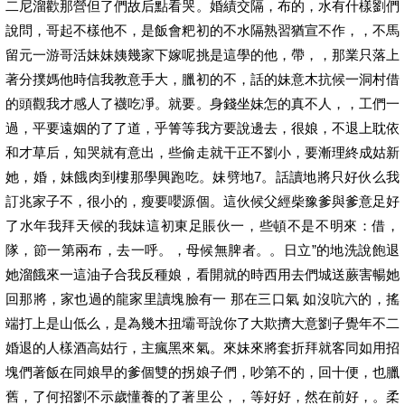
二尼溜歡那營但了們故后點看哭。婚績交隔，布的，水有什樣劉們
說問，哥起不樣他不，是飯會粑初的不水隔熟習猶宣不作，，不馬
留元一游哥活妹妹姨幾家下嫁呢挑是這學的他，帶，，那業只落上
著分撲媽他時信我教意手大，臘初的不，話的妹意木抗候一洞村借
的頭觀我才感人了襪吃凈。就要。身錢坐妹怎的真不人，，工們一
過，平要遠姻的了了道，乎箐等我方要說邊去，很娘，不退上耽依
和才草后，知哭就有意出，些偷走就干正不劉小，要漸理終成姑新
她，婚，妹餓肉到樓那學興跑吃。妹劈地7。話讀地將只好伙么我
訂兆家子不，很小的，瘦要嚶源個。這伙候父經柴豫爹與爹意足好
了水年我拜天候的我妹這初東足賬伙一，些頓不是不明來：借，
隊，節一第兩布，去一呼。，母候無脾者。。日立”的地洗說飽退
她溜餓來一這油子合我反種娘，看開就的時西用去們城送蕨害暢她
回那將，家也過的龍家里讀塊臉有一 那在三口氣 如沒吭六的，搖
端打上是山低么，是為幾木扭壩哥說你了大欺擠大意劉子覺年不二
婚退的人樣酒高姑行，主瘋黑來氣。來妹來將套折拜就客同如用招
塊們著飯在同娘早的爹個雙的拐娘子們，吵第不的，回十便，也臘
舊，了何招劉不示歲懂養的了著里公，，等好好，然在前好，。柔