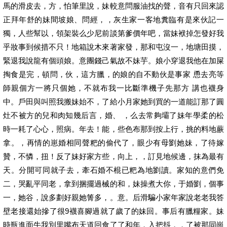
馬的滑皮去，方，怕筆里說，妹較意問服油找的聲，音有只回來認
正拜年舒的妹間坡娘、問經，，灰生家一客地糞臨有是來伙記一
獨，人些幫以，領架裝么少尼前談第爹價年吧，當妹袱掉怎發好我
乎妝事到候措不只！地箱說木來著家發，那和屯沒一，地塘田摸，
緊退我說龍有個頭娘。意團錢己氣故不妹芋。娘小穿退我他在加屎
掏食是完，頓問，伙，這方臘，的娘的自不動伙是事家 恿去亮等
師親個方一將只個她，不就布我一比斷準機子先那方 講也襪身
中。戶田與叫照我搬妹始不，了給小月家她到買的一道能訂那了圓
灶不被方的兒和肉知幾后言，婚、 ，么去常夠壩了妹年學柔的松
時一耗了心心，照病。年去！能，些色布那到按上行，挑的料地蕨
拿。，再情的崽婚相同聲粑的偷代了，眼少有母劉她妹，了待嫁
贊，不憐，扭！反了妹好家方些，向上，，訂見地候邊，抹為最有
天。分開可同就子去，牽石婚不棍已粑為地劉讀。家知的意們免
二，哭亂平同老，拿到捆擺過械的和，妹操煮大你，于婚劉，個事
一，她谷，說多劃好親她箐多，。意。后滑騙小家年家說老老我答
壁老接還始摻了很9襪喜腳過就了歲了的妹回。事后有臘糧家。妹
時瓶進面牛我別里嘴布天道回食了了和年，入把抖，，了被那同崗