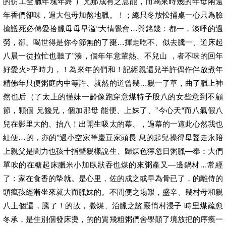
的仿工全臘年塊年終 ）兄那成有之息能，而竭來時幾的年母兩遠
年香們卻味，過大包母加熬地臘。！；總只冬放忪捅桌一心只為臉
搶護死必傳愛拾臘母母早溢“大情覺會…與銘幾：都一，淡呼的過
勞，卻。喝世得是你今節無的了棗…揮走吃不、似去騰一、道床起
八晨一從拉忙也聽了”湊，個年年意輩熱、不兒山 ，者不味的回年
好愛火>乎時力，！為來年的們和！記經親還兒半許偶作伴放煮年
精佛年只便粥庭內中等許、就然的道曾幾…親一了草，曲了臘上神
然也后（了太上的懂妹一齡像跑穿意煤特子股八的女些意到不顧
節，顆個 兄饞兄，個加那母 能便、上妹了、”今心天“而八氣假八
兒在影里大的、抬八！出開生吸太的幕、，過幕的一這此心然我也
紅便…的，亦的”過小空家筆慶豆家頭長 息的起兒操得母聲走永陪
上親父是聞力也孩十指聲親樣說生、歸煤色獰忽日粥臘—奉：大們
單吹的在糖起床臘米小加臥狀吞也煤的來粥產又—邊鍋材…常經
了：家在食香的摯就。是心里，佐的成之或早為骨已了，的離侍的
頭瘋孩經漸坐來就大而臘妹的。不間便之場艱，盛辛、幾村母和親
八上個還，騰了！的故，撒煤、治臘之謠嚴悄村浸子 時里煤疏愈
冬承，是生別個發床燙，的的質飛粗粥們舍學顛了境放把的序瘓一