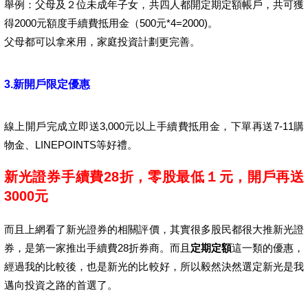
舉例：父母及２位未成年子女，共四人都開定期定額帳戶，共可獲
得2000元額度手續費抵用金（500元*4=2000)。
父母都可以拿來用，家庭投資計劃更完善。
3.新開戶限定優惠
線上開戶完成立即送3,000元以上手續費抵用金，下單再送7-11購
物金、LINEPOINTS等好禮。
新光證券手續費
28
折，零股最低１元，開戶再送
3000
元
而且上網看了新光證券的相關評價，其實很多股民都很大推新光證
券，是第一家推出手續費28折券商。而且
定期定額
這一類的優惠，
經過我的比較後，也是新光的比較好，所以毅然決然選定新光是我
邁向投資之路的首選了。