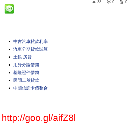
38
0
0
中古汽車貸款利率
汽車分期貸款試算
土銀 房貸
用身分證借錢
基隆證件借錢
民間二胎貸款
中國信託卡債整合
http://goo.gl/aifZ8l