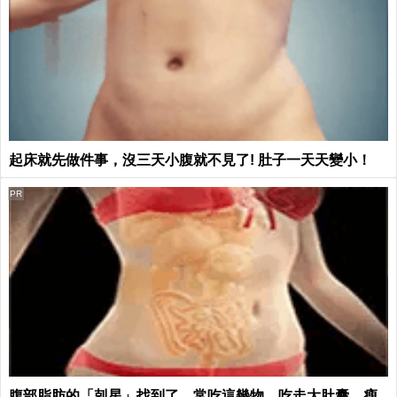
起床就先做件事，沒三天小腹就不見了! 肚子一天天變小！
PR
腹部脂肪的「剋星」找到了，常吃這幾物，吃走大肚囊，瘦