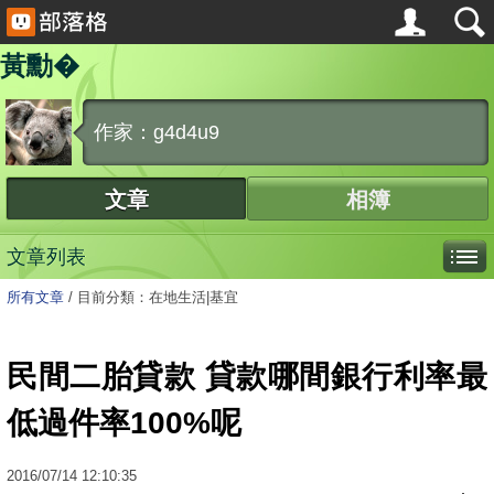
黃勳�
作家：g4d4u9
文章
相簿
文章列表
所有文章
/
目前分類：在地生活|基宜
民間二胎貸款 貸款哪間銀行利率最
低過件率100%呢
2016
/
07
/
14
12:10:35