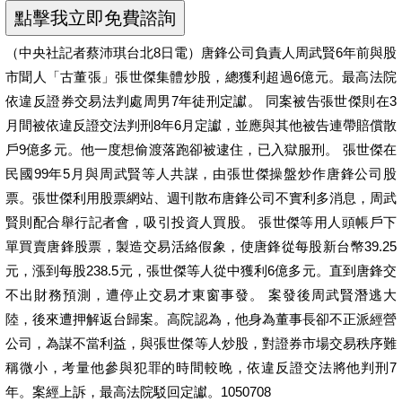
（中央社記者蔡沛琪台北8日電）唐鋒公司負責人周武賢6年前與股
市聞人「古董張」張世傑集體炒股，總獲利超過6億元。最高法院
依違反證券交易法判處周男7年徒刑定讞。 同案被告張世傑則在3
月間被依違反證交法判刑8年6月定讞，並應與其他被告連帶賠償散
戶9億多元。他一度想偷渡落跑卻被逮住，已入獄服刑。 張世傑在
民國99年5月與周武賢等人共謀，由張世傑操盤炒作唐鋒公司股
票。張世傑利用股票網站、週刊散布唐鋒公司不實利多消息，周武
賢則配合舉行記者會，吸引投資人買股。 張世傑等用人頭帳戶下
單買賣唐鋒股票，製造交易活絡假象，使唐鋒從每股新台幣39.25
元，漲到每股238.5元，張世傑等人從中獲利6億多元。直到唐鋒交
不出財務預測，遭停止交易才東窗事發。 案發後周武賢潛逃大
陸，後來遭押解返台歸案。高院認為，他身為董事長卻不正派經營
公司，為謀不當利益，與張世傑等人炒股，對證券市場交易秩序難
稱微小，考量他參與犯罪的時間較晚，依違反證交法將他判刑7
年。案經上訴，最高法院駁回定讞。1050708